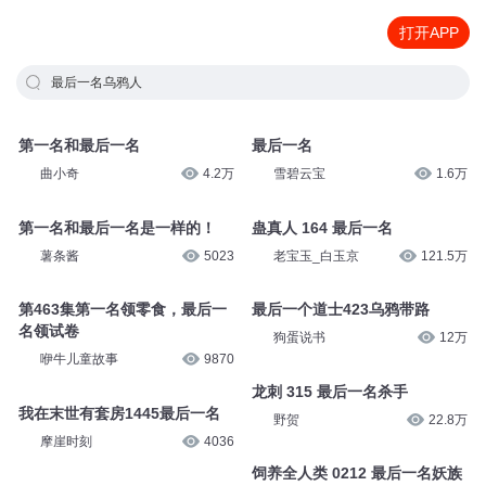
打开APP
最后一名乌鸦人
第一名和最后一名
最后一名
曲小奇
4.2万
雪碧云宝
1.6万
第一名和最后一名是一样的！
蛊真人 164 最后一名
薯条酱
5023
老宝玉_白玉京
121.5万
第463集第一名领零食，最后一
最后一个道士423乌鸦带路
名领试卷
狗蛋说书
12万
咿牛儿童故事
9870
龙刺 315 最后一名杀手
我在末世有套房1445最后一名
野贺
22.8万
摩崖时刻
4036
饲养全人类 0212 最后一名妖族