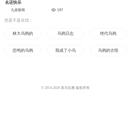
名还快乐
九派新闻
197
您是不是在找：
林大乌鸦的妖孽人生
乌鸦日志
绝代乌鸦
悲鸣的乌鸦
我成了小乌鸦嘴他后妈
乌鸦的古怪人生
我真不是乌鸦嘴
妖怪世界乌鸦太子
乌鸦天道
乌鸦小姐
乌鸦和百鬼
异界之血色乌鸦
© 2014-
2026
喜马拉雅 版权所有
乌鸦阿康和超常儿童
我穿越后成了乌鸦嘴
从现在开始我叫乌鸦
乌鸦之夜之恶魔风暴
火中乌鸦行
绿乌鸦的蛋