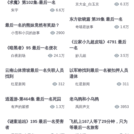
《求魔》第102集-最后一名
京大金_白玉京
6.3万
朱宇
6.6万
东方欲晓篇 第39集 最后一名
最后一名的熊妹竟然有奖励？
奇喵君故事
1.6万
小雪和小贝的故事
2900
《云家小九超皮哒》4791 最后
《暗黑者》95 最后一名便衣
一名
白夜剧场
24.1万
妙儿姐
3.5万
云南山体滑坡最后一名失联人员
以军称找到最后一名被扣押人员
找到
遗体
红星新闻
312
红星新闻
311
逍遥游-第464集 最后一名死囚
老乌鸦和小乌鸦
有声的紫襟
1.3万
禹田声文
3953
《谜案追凶》195 最后一名受害
飞机上167人等了29分钟，只为
者
等最后一名旅客