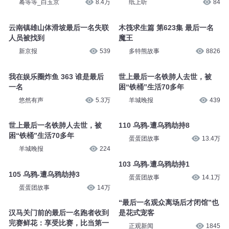
蓦等等_白玉京
8.4万
纸上听
84
云南镇雄山体滑坡最后一名失联
木筏求生篇 第623集 最后一名
人员被找到
魔王
新京报
539
多特熊故事
8826
我在娱乐圈炸鱼 363 谁是最后
世上最后一名铁肺人去世，被
一名
困“铁桶”生活70多年
悠然有声
5.3万
羊城晚报
439
世上最后一名铁肺人去世，被
110 乌鸦-遭乌鸦劫持8
困“铁桶”生活70多年
蛋蛋团故事
13.4万
羊城晚报
224
103 乌鸦-遭乌鸦劫持1
105 乌鸦-遭乌鸦劫持3
蛋蛋团故事
14.1万
蛋蛋团故事
14万
“最后一名观众离场后才闭馆”也
汉马关门前的最后一名跑者收到
是花式宠客
完赛鲜花：享受比赛，比当第一
正观新闻
1845