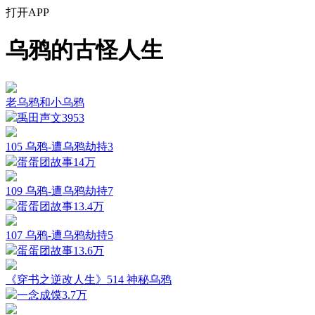
打开APP
乌鸦的古怪人生
老乌鸦和小乌鸦
禹田声文
3953
105 乌鸦-遭乌鸦劫持3
蛋蛋团故事
14万
109 乌鸦-遭乌鸦劫持7
蛋蛋团故事
13.4万
107 乌鸦-遭乌鸦劫持5
蛋蛋团故事
13.6万
《穿书之逆改人生》514 神秘乌鸦
一念成馍
3.7万