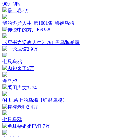
909乌鸦
是二卷
2万
我的诡异人生-第1881集-黑袍乌鸦
传说中的方片K
6388
《穿书之逆改人生》761 黑乌鸦暴露
一念成馍
2.9万
七只乌鸦
肉包来了
5万
金乌鸦
禹田声文
3274
04 屏幕上的乌鸦【红眼乌鸦】
棒棒老师
2.4万
七只乌鸦
兔耳朵姐姐FM
3.7万