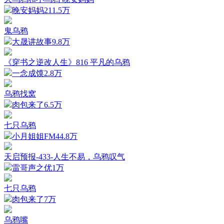
晚安妈妈
211.5万
鬼乌鸦
大晟讲故事
9.8万
《穿书之逆改人生》816 平凡的乌鸦
一念成馍
2.8万
乌鸦找窝
肉包来了
6.5万
七只乌鸦
小月姐姐FM
44.8万
天启预报-433-人生不易，乌鸦叹气
雷哥声之优
1万
七只乌鸦
肉包来了
7万
乌鸦嘴