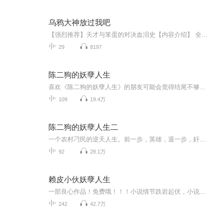
乌鸦大神放过我吧
【强烈推荐】天才与笨蛋的对决血泪史【内容介绍】 全四海中学的人都知道，纪南辕和纪小北一个是天才，一个是笨蛋。纪小北在与纪南辕的斗争中长大，吃了他太多亏，对男生退避三舍，长到17岁，竟然连一个朋友都没有，不但宅得人神共愤，还爱看一些两个男生...
29
8197
陈二狗的妖孽人生
喜欢《陈二狗的妖孽人生》的朋友可能会觉得结尾不够好，或者感觉意犹未尽。应广大听有的强烈要求，泡芙先生从今天开始，为大家更新《陈二狗的妖孽人生》的续集。特别要说的是，续集并不是烽火写的，烽火也并没有撰写续集。这本书的续集有很多人写，但是泡...
109
19.4万
陈二狗的妖孽人生二
一个农村刁民的逆天人生。前一步，英雄，退一步，奸雄，于是，陈二狗貌似很荒诞地前前后后进进退退，像个应该挨千刀的妖孽。
92
28.1万
赖皮小伙妖孽人生
一部良心作品！免费哦！！！小说情节跌岩起伏，小说角色活灵活现，紧扣事件脉搏，高品质音频！！绝对震撼您的心灵。欢迎您的关注和订阅。。如果喜欢请给作品点赞，点赞，点赞，点赞啊！更希望您将喜欢的节目分享给小伙伴一起来享受！！所有专辑免费，免费，免费！重要的事情说三遍！说三遍！说三遍！说三遍！请做个优雅的动作，，小手点击分享出去吧！小手点击分享出去吧！小手点击分享出去吧！小手点击分享出去吧！小手点击分享出去吧！
242
42.7万