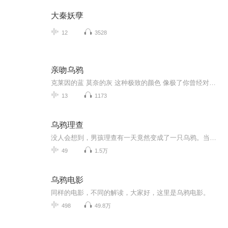
大秦妖孽
12
3528
亲吻乌鸦
克莱因的蓝 莫奈的灰 这种极致的颜色 像极了你曾经对我的喜欢 温柔又纯粹
13
1173
乌鸦理查
没人会想到，男孩理查有一天竟然变成了一只乌鸦。当然，最最想不到的，还是他自己。另外，强烈推荐火鞋与风鞋，铁头飞侠传以及不不园，笑小花讲笑话等等等等。
49
1.5万
乌鸦电影
同样的电影，不同的解读，大家好，这里是乌鸦电影。
498
49.8万