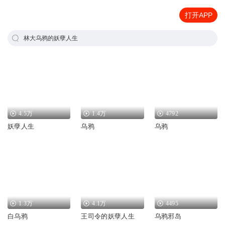
打开APP
林大乌鸦的妖孽人生
4.5万
1.4万
4792
妖孽人生
乌鸦
乌鸦
1.3万
4.1万
4495
白乌鸦
王司令的妖孽人生
乌鸦邪岛