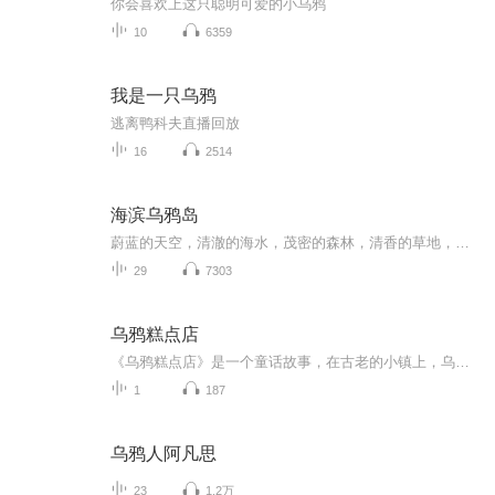
你会喜欢上这只聪明可爱的小乌鸦
10
6359
我是一只乌鸦
逃离鸭科夫直播回放
16
2514
海滨乌鸦岛
蔚蓝的天空，清澈的海水，茂密的森林，清香的草地，肥沃的田野，带有木质围栏的古老庄园，具有北欧风情的红色别墅……这个童话般美丽的地方，就是斯德哥尔摩群岛。
29
7303
乌鸦糕点店
《乌鸦糕点店》是一个童话故事，在古老的小镇上，乌鸦洛塔为了拯救家族糕点店，决心研发出传说中的彩虹蛋糕。她飞越森林、山丘，来到一个被魔法石墙围绕的神秘花园。这堵墙只有解开其谜题才能穿越。洛塔凭借智慧解开了谜题，成功获得制作彩虹蛋糕所需的七...
1
187
乌鸦人阿凡思
23
1.2万