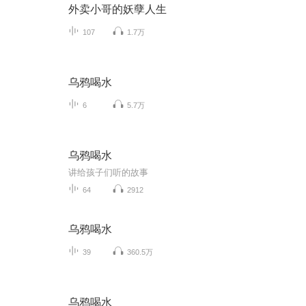
外卖小哥的妖孽人生
107
1.7万
乌鸦喝水
6
5.7万
乌鸦喝水
讲给孩子们听的故事
64
2912
乌鸦喝水
39
360.5万
乌鸦喝水