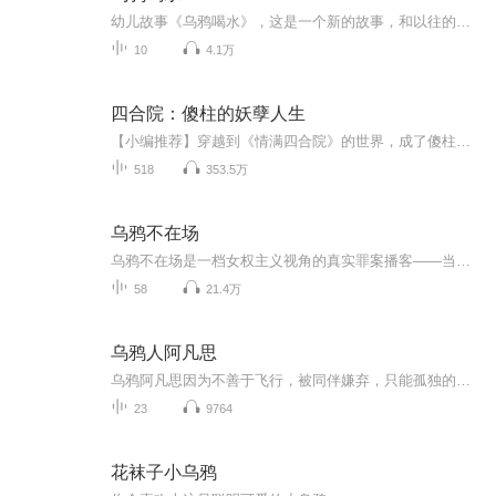
幼儿故事《乌鸦喝水》，这是一个新的故事，和以往的《乌鸦喝水》有区别，文章中充满童趣，老故事，新思维，带给宝贝们不一样的体验！
10
4.1万
四合院：傻柱的妖孽人生
【小编推荐】穿越到《情满四合院》的世界，成了傻柱，开局携带一个可以不断升级的系统。作品简介：【飞卢小说网独家签约作品】穿越到《情满四合院》的世界，成了傻柱，开局携带一个可以不断升级的系统。没事种种菜，再搞一个果园，大冬天里，新鲜蔬菜、西...
518
353.5万
乌鸦不在场
乌鸦不在场是一档女权主义视角的真实罪案播客——当女人们聚在一起，我们会这样聊罪案。
58
21.4万
乌鸦人阿凡思
乌鸦阿凡思因为不善于飞行，被同伴嫌弃，只能孤独的留在北方过冬，因此他羡慕起人类的生活来。正好他遇到的魔法师也想体验飞鸟的生活，所以他们吃下魔法李子，约定互换身份一天。没想到他们互换身份之后，没有感受到惬意，反而体会到种种不便，他们都想赶紧变回原来的自己。可是魔法师的城堡遭遇不测，魔法李子被毁了，他们变不回去了。阿凡思和魔法师踏上了寻找魔法李子的旅程。在这个过程中，他们因为身份互换遭遇了许多危险，对人生有了更多的体会。最后，他们打败大巫师古古嘛，摧毁了可能再被人利用的魔法物品，回归了原来的生活。
23
9764
花袜子小乌鸦