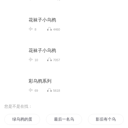
花袜子小乌鸦
8
4460
花袜子小乌鸦
10
7057
彩乌鸦系列
69
5618
您是不是在找：
绿乌鸦的蛋
最后一名乌鸦人
影后有个乌鸦嘴系