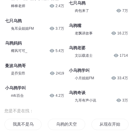
七只乌鸦
棒棒老师
2.4万
肉包来了
7万
七只乌鸦
乌鸦嘴
兔耳朵姐姐FM
3.7万
老飘讲故事
16.2万
乌鸦妈妈
乌鸦老婆
椰风可可_
5.4万
文以载道士
1714
曼波乌鸦哥
小乌鸦学叫
是乔安昂
2419
小月姐姐FM
33.4万
小乌鸦学叫
乌鸦奇谈
mfc百合
4.2万
九哥有声小说
3万
您是不是在找：
我真不是乌鸦嘴
乌鸦的天空
从现在开始我叫乌鸦