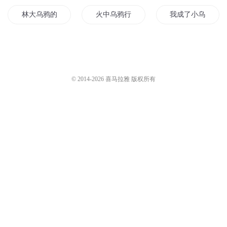
林大乌鸦的妖孽人生
火中乌鸦行
我成了小乌鸦嘴他
乌鸦天道
乌鸦小姐
乌鸦阿康和超常儿
乌鸦日志
乌鸦之夜之恶魔风暴
妖怪世界乌鸦太子
© 2014-
2026
喜马拉雅 版权所有
绝代乌鸦
异界之血色乌鸦
最后一名乌鸦人
悲鸣的乌鸦
影后有个乌鸦嘴系统
乌鸦的古怪人生
我穿越后成了乌鸦嘴
乌鸦和百鬼