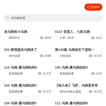
打开APP
绿乌鸦的蛋
老乌鸦和小乌鸦
0137 背蛋人，七彩乌鸦
禹田声文
3953
六零一听书
12万
333.爱捣蛋的乌鸦来了
第143集 乌鸦保安下蛋啦！
杰外动漫
2588
大有叔叔
15.4万
110 乌鸦-遭乌鸦劫持8
105 乌鸦-遭乌鸦劫持3
蛋蛋团故事
13.4万
蛋蛋团故事
14万
103 乌鸦-遭乌鸦劫持1
【钱儿爸】飞吧，乌鸦蛋哥哥
蛋蛋团故事
14.1万
Michael钱儿频道
10.3万
109 乌鸦-遭乌鸦劫持7
111 乌鸦-遭乌鸦劫持9