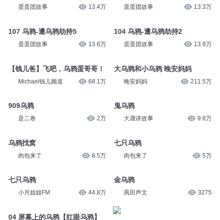
蛋蛋团故事
13.4万
蛋蛋团故事
13.3万
107 乌鸦-遭乌鸦劫持5
104 乌鸦-遭乌鸦劫持2
蛋蛋团故事
13.6万
蛋蛋团故事
13.9万
【钱儿爸】飞吧，乌鸦蛋哥哥！
大乌鸦和小乌鸦 晚安妈妈
Michael钱儿频道
68.1万
晚安妈妈
211.5万
909乌鸦
鬼乌鸦
是二卷
2万
大晟讲故事
9.8万
乌鸦找窝
七只乌鸦
肉包来了
6.5万
肉包来了
5万
七只乌鸦
金乌鸦
小月姐姐FM
44.8万
禹田声文
3275
04 屏幕上的乌鸦【红眼乌鸦】