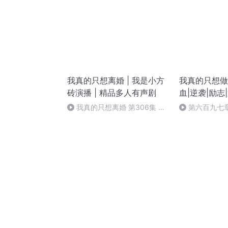
我真的只想离婚 | 我是小方
我真的只想做
砖演播 | 精品多人有声剧
血|逆袭|励志
我真的只想离婚 第306集 结
第六百九七
束(完)
代盛宴！