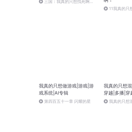
啊！
三国：我真的只想找死啊
0519 高干2（订阅和五星好评有
11我真的只
爆更）
啊！
我真的只想做游戏|游戏|游
我真的只想混
戏系统|AI专辑
穿越|多播|
龙记
第四百五十一章 闪耀的星
我真的只想
第817章 盛世