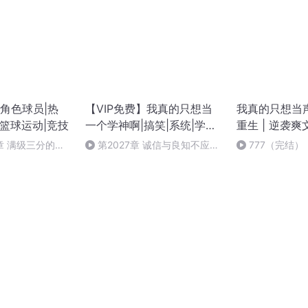
角色球员|热
【VIP免费】我真的只想当
我真的只想当声
|篮球运动|竞技
一个学神啊|搞笑|系统|学霸|
重生 | 逆袭爽文
甜宠|欢乐
章 满级三分的时
第2027章 诚信与良知不应该
777（完结）
只是一句空话（五）（完）