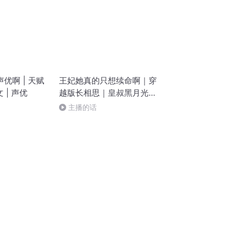
优啊 | 天赋
王妃她真的只想续命啊｜穿
 | 声优
越版长相思｜皇叔黑月光｜
玄幻多人
主播的话