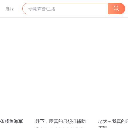
电台
条咸鱼海军
陛下，臣真的只想打辅助！
老大～我真的