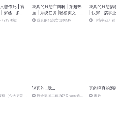
想作死 | 官
我真的只想亡国啊 | 穿越热
我真的只想搞
| 穿越 | 多人
血 | 系统任务 |轻松爽文 | 努
| 快穿 | 搞事业
力亡国 |
多人有声剧
(219)(完）
我真的只想亡国啊MV
《搞事业》第3
说真的...我...
真的啊真的朗
交接棒（今天更新
唐会集团工体西路D-one酒
未必
剩下的要等到6
吧-张楠-酷爱音乐
新，望谅解！）