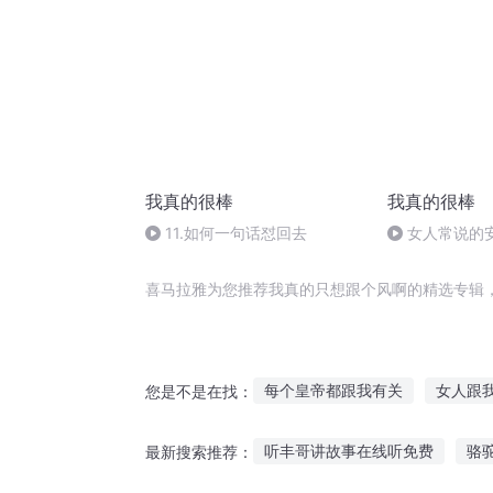
我真的很棒
我真的很棒
11.如何一句话怼回去
女人常说的
喜马拉雅为您推荐我真的只想跟个风啊的精选专辑
每个皇帝都跟我有关
女人跟
您是不是在找：
不要跟着我
我跟你的世界
听丰哥讲故事在线听免费
骆
最新搜索推荐：
系统跟我游万界
跟着狗狗去