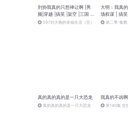
刘协我真的只想禅让啊 |男
大明：我真的只
频|穿越 |搞笑 |架空 |三国 |
场权谋 | 搞笑 
多播
剧
597刘大炮的幸福生活（完）
第二季-集数- 
真的真的真的是一只大恐龙
我真的不凶啊
真的真的真的是一只大恐龙
第140集 
最后一集库存，
月以后才能更