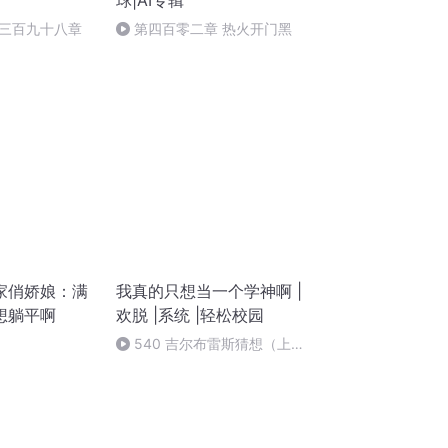
球|AI专辑
三百九十八章
第四百零二章 热火开门黑
家俏娇娘：满
我真的只想当一个学神啊 |
想躺平啊
欢脱 |系统 |轻松校园
540 吉尔布雷斯猜想（上半
部完结）