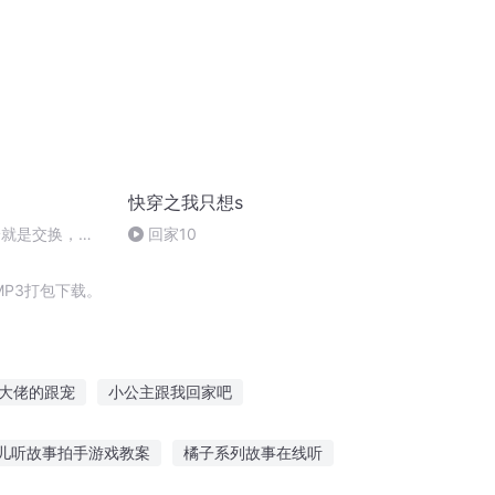
快穿之我只想s
身就是交换，哪
回家10
P3打包下载。
大佬的跟宠
小公主跟我回家吧
爱情
每天跟穿书者们谈人生
儿听故事拍手游戏教案
橘子系列故事在线听
跟我比剑