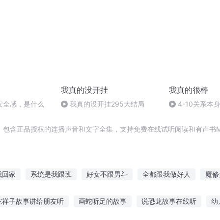
我真的没开挂
我真的很棒
安全感，是什么
我真的没开挂295大结局
4-10关系本
有什么无条件
，包含正品授权的连播声音和文字全集，支持免费在线试听阅读和有声书M
我回家
系统是我跟班
好女不跟男斗
全都跟我做好人
魔修
穿越三国之跟着曹老大
跟他拼命
跟着大神玩末世
别跟我说
驼祥子故事讲给朋友听
画蛇听足的故事
说恐龙故事在线听
幼
修仙
就是跟你杠上了
最强跟班系统
想跟青春告个别
不要