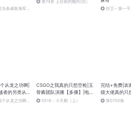
家呀
第74章 上任前的颤抖(完）
想当条咸鱼海军
控卫～第一千
个从龙之功啊|
CSGO之我真的只想空枪|玉
完结+免费|农
穿越者的另类从
骨酱团队演播【多播】|电竞
级大佬真的只
男频
混个从龙之功啊
0516：小天鹅（上）
第0700集
如初见（完）