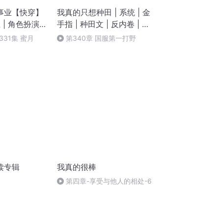
事业【快穿】
我真的只想种田 | 系统 | 金
 | 角色扮演 |
手指 | 种田文 | 反内卷 | 多
人有声剧
31集 蜜月
第340章 国服第一打野
读专辑
我真的很棒
第四章-享受与他人的相处-6