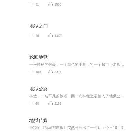
31
1556
地狱之门
46
1.6万
轮回地狱
一份神秘的包裹，一个黑色的手机，将一个超市小老板引领进了另一个世界。 地狱、鬼怪，他们真的存在吗？每一次的轮回都是真实的吗？ “你是否知道落坪村中惨死的女孩，闹鬼的别墅，恐怖的高校……这些我都经历过！ “我所能做的就是尽可能的活下去！
100
3311
地狱公路
林然，一名平凡的旅者，因一次神秘邀请踏入了地狱公路的未知领域。这条传说中的死亡之路，隐藏着无尽的诡谲与危险，每一刻都充满了生死考验。面对未知的恐惧与残酷的挑战，林然不仅需解开地狱公路背后的惊天阴谋，更要打破其诅咒，寻找逃离这个恐怖世界的...
60
2183
地狱传媒
神秘的《商城都市报》突然刊登出了一句话：今日18：30分，苏霓将死于财富广场。到了预告时间，苏霓果然坠楼而死。富家子朱木目睹了苏霓的死亡，然而子夜时分，苏霓却来敲门。朱木以为在做梦，可他却看到苏霓留下来的痕迹。她的确来过。朱木进行调查才知道...