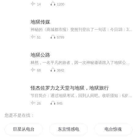
14
1200
地狱传媒
神秘的《商城都市报》突然刊登出了一句话：今日18：30分，苏霓将死于财富广场。到了预告时间，苏霓果然坠楼而死。富家子朱木目睹了苏霓的死亡，然而子夜时分，苏霓却来敲门。朱木以为在做梦，可他却看到苏霓留下来的痕迹。她的确来过。朱木进行调查才知道，苏霓早在10年前就已经死于一场大火…… 一个畸变的心理学天才，发现了人类潜意识中的一组密码。他野心勃发。竟然企图用这组密码控制全世界的股市，然而，就在他即将成功之际，他却触犯了隐藏在人类潜意识中的一个神秘禁忌…… 一组杀人于无形的心理密码，一个企图控制世界股市的疯狂计划就这样拉开了帷幕……
51
5799
地狱公路
林然，一名平凡的旅者，因一次神秘邀请踏入了地狱公路的未知领域。这条传说中的死亡之路，隐藏着无尽的诡谲与危险，每一刻都充满了生死考验。面对未知的恐惧与残酷的挑战，林然不仅需解开地狱公路背后的惊天阴谋，更要打破其诅咒，寻找逃离这个恐怖世界的...
68
3842
怪杰佐罗力之天堂与地狱，地狱旅行
节目简介：通过地狱考试，回到人间吧。收听须知：6岁以下谨慎收听！
26
845
您是不是在找：
巨星从电台主播开始
东京情感电台主持人
电台惊魂