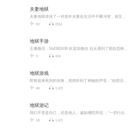
夫妻地狱
夫妻地狱讲述了一对老年夫妻在生活中不断冲突，相互伤害的故事。两人为了让对方深陷痛苦，都向对方的宠物下毒手。
53
2151
地狱手游
主播微信：554392438 欢迎加微信 自从遇到了那款恐怖的手机游戏，一个个嗜血而恐怖的任务出现在了林峰的面前，只有寻找到游戏的生路才能够生存的诡异的游戏。厉鬼索命，猛鬼新娘，百鬼夜行，月夜下的恐怖高中，午夜桥头的守桥童子，杀戮都市，谁是鬼？谁又...
3
434
地狱游戏
即将迎来死刑的张衡，突然听到了神秘的声音：“你想活下去吗？”“我想活下去，我不想死啊”“恭喜你获得参加游戏的资格。” 随后主角被传送到一个神秘空间，与一群性格各异的伙伴，经历一系列的电影、游戏、小说的紧张情节。从中获得提升自己方式方法，来强化自己，情节紧张刺激险象环生，带你体验不同的恐怖场景…… “欢迎来到地狱”...
49
1.4万
地狱游记
我们不管是自己，还是他人，诚如佛陀所说 ：“一切行众因业行，除此之外无众行。”每一个众生从生而无一不死，死后，活的时候所造的善业和恶业都将成熟到自己身上，这篇《圆寂复魂师地狱游记》就是最好的见证。希望大家能反复阅读这篇如救度之钩招的游记，...
18
1.4万