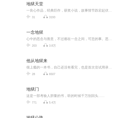
地狱天堂
一良心作品，经典巨作，获奖小说，故事情节跌宕起伏，转折紧扣人心弦。请大家多多支持，电动提建议，我们将推出更多的优秀作品，满足您的耳朵，震撼您的心灵。一良心作品，经典巨作，获奖小说，故事情节跌宕起伏，转折紧扣人心弦。请大家多多支持，电动提建议，我们将推出更多的优秀作品，满足您的耳朵，震撼您的心灵。
31
3193
一念地狱
心中的恶念与善意，不过都在一念之间，可悲的事。恶念会在不经意之间无限放大，而善心早已在人们心中慢慢磨灭。在他们开始犯下罪行的时候，黑暗早已将那一念光明吞噬
203
3.8万
他从地狱来
很上瘾的一本书，自己还没有看完，也是首次尝试用录音的方式，通过喜马拉雅读出来给同样喜欢他的童鞋们一起欣赏，由于是自己首次尝试有声读物，也没什么经验，希望各位听众多多海涵，希望自己以后能越来越好吧，因为自己是试着播的，单纯的个人喜好，所以也没有从故事的一开始读，以后有时间一定会补上，但并不影响故事情节的发展，您喜欢的人话就让我们一起慢慢听吧。
28
6507
地狱门
这是一部考验人胆量的书，听的时候千万别回头......
771
5.4万
地狱公路