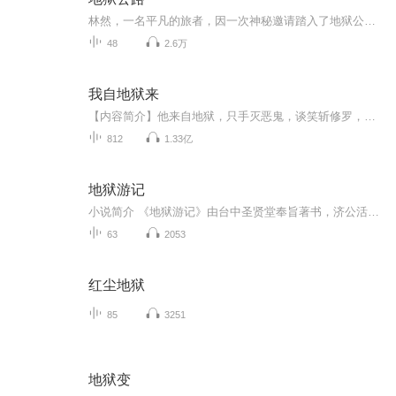
林然，一名平凡的旅者，因一次神秘邀请踏入了地狱公路的未知领域。这条传说中的死亡之路，隐藏着无尽的诡谲与危险，每一刻都充满了生死考验。面对未知的恐惧与残酷的挑战，林然不仅需解开地狱公路背后的惊天阴谋，更要打破其诅咒，寻找逃离这个恐怖世界的...
48
2.6万
我自地狱来
【内容简介】他来自地狱，只手灭恶鬼，谈笑斩修罗，却没想到碰上这种事……地狱最强大的鬼王——黑皇林寒，在和地藏王的战斗中，引发时空乱流，重生回到大三的暑假。【作者/主播简介】作者：我爱牛角包，网络小说作家。主播：全勇，喜马拉雅签约主播，喜马...
812
1.33亿
地狱游记
小说简介 《地狱游记》由台中圣贤堂奉旨著书，济公活佛带领正乩杨生灵游地府十殿。二人从心头山、阴阳界启程，遍历各殿及数十小地狱，见证罪魂因造业受沸汤浇手、毒蛇钻孔、拔舌穿腮等刑罚，亦观孽镜台显罪、望乡台思亲、孟婆亭饮汤、六道轮回等场景。书中...
63
2053
红尘地狱
85
3251
地狱变