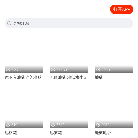
打开APP
地狱电台
2.3万
27.5万
2.2万
你不入地狱谁入地狱
无限地狱|地狱求生记
地狱
340
7347
9636
地狱花
地狱花
地狱诡录