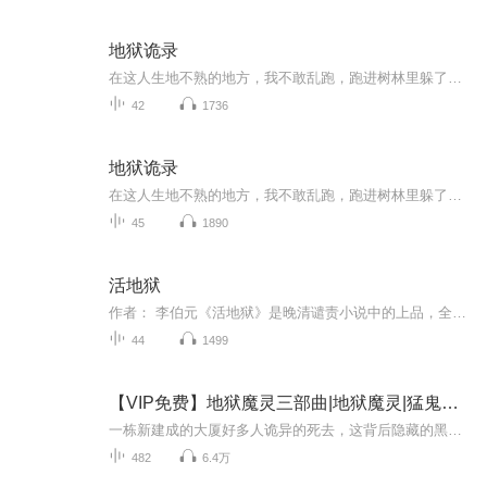
地狱诡录
在这人生地不熟的地方，我不敢乱跑，跑进树林里躲了起来。 找到一条小河，照看着河里自已的样子，我自已差点没把自已吓死。 整个就是一个清朝僵尸的妆扮，特别是两只黑黑的眼睛，看的我都害怕。 我试了很多种办法，想变回正常点，但结果我依然是...
42
1736
地狱诡录
在这人生地不熟的地方，我不敢乱跑，跑进树林里躲了起来。 找到一条小河，照看着河里自已的样子，我自已差点没把自已吓死。 整个就是一个清朝僵尸的妆扮，特别是两只黑黑的眼睛，看的我都害怕。 我试了很多种办法，想变回正常点，但结果我依然是...
45
1890
活地狱
作者： 李伯元《活地狱》是晚清谴责小说中的上品，全书由十五个各自独立的短篇小说组成，作者以犀利的笔锋暴露了官僚的贪婪无耻，衙役的横行无忌，刑罚的残酷恶毒，如果说在中李伯元是全景式地向官僚机构全面猛轰的第一人，那么，《活地狱》应为特写式地集...
44
1499
【VIP免费】地狱魔灵三部曲|地狱魔灵|猛鬼天魔|地狱邪神
一栋新建成的大厦好多人诡异的死去，这背后隐藏的黑暗力量到底是什么？一只来自地狱的恶魔，隐藏在一间医院的防空洞里面，只是时机一到，它就会带来一场腥风血雨。欢迎你进入地狱魔灵的恶梦。十年前的大摇山恶梦重来，可怕的地狱邪神重新出现，来自马来西...
482
6.4万