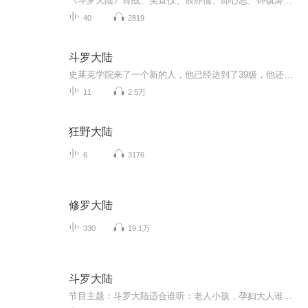
《斗罗大陆》肖战、吴宣仪、辰亦儒、邱心志、钟镇涛、朱珠、高泰宇、黄灿灿、刘美彤、刘润南、丁笑滢、敖子逸等主演的玄幻剧。该剧改编自唐家三少同名小说，讲述了自幼丧母与父亲相依为命的唐三，凭着自己的恒心和实力克服了重重困难，佑护亲人、振兴宗门...
40
2819
斗罗大陆
史莱克学院来了一个新的人，他已经达到了39级，他还会再升级吗？
11
2.5万
狂野大陆
6
3176
修罗大陆
330
19.1万
斗罗大陆
节目主题：斗罗大陆适合谁听：老人小孩，孕妇大人谁听都好听书籍信息：高级曝光，超级好听耶耶耶呜呜内容重点：修炼你只要记住超好听就完了耶耶呜呜呜呜主播介绍：没有什么粉丝的小主播只有一点点粉丝而已主播寄语：只要记住说什么？超级好听耶耶呜呜超级...