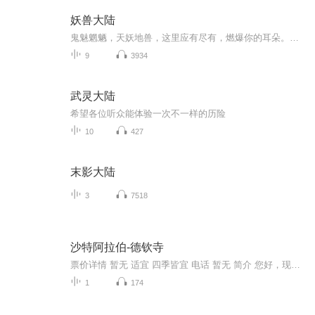
妖兽大陆
鬼魅魍魉，天妖地兽，这里应有尽有，燃爆你的耳朵。如果你有故事想要分享，可以私信给我，随时恭候大驾。重要的事情说三遍：本专辑永久免费。本专辑永久免费。本专辑永久免费。最后，天蓬抱拳拱手，希望各位亲给个10分评价。
9
3934
武灵大陆
希望各位听众能体验一次不一样的历险
10
427
末影大陆
3
7518
沙特阿拉伯-德钦寺
票价详情 暂无 适宜 四季皆宜 电话 暂无 简介 您好，现在咱们看到的这座寺院叫德钦寺。德钦寺就坐落在廷布郊外的一个山岗上。它的建筑形制和不丹的其它寺庙没什么太大区别，而且规模还略小了一些。不过要是从建筑的外观上来看，这座德钦寺绝对就是一座非常...
1
174