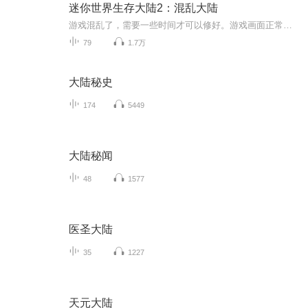
迷你世界生存大陆2：混乱大陆
游戏混乱了，需要一些时间才可以修好。游戏画面正常后，虽然回复了正常，但是却和以前不一样了。究竟是谁在控制游戏？专辑中揭晓答案。
79
1.7万
大陆秘史
174
5449
大陆秘闻
48
1577
医圣大陆
35
1227
天元大陆