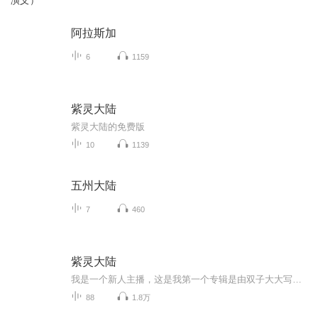
演义）
阿拉斯加
6
1159
紫灵大陆
紫灵大陆的免费版
10
1139
五州大陆
7
460
紫灵大陆
我是一个新人主播，这是我第一个专辑是由双子大大写的紫灵大陆，希望大家能喜欢，每天一更或多更。 大家谅解一下，因为我现在用的是手机来录音的，音质会不是很好，到时候等，到有20个订阅量之后呢，我会买一个专门的录音的小麦克风，回来给人家录的，然后...
88
1.8万