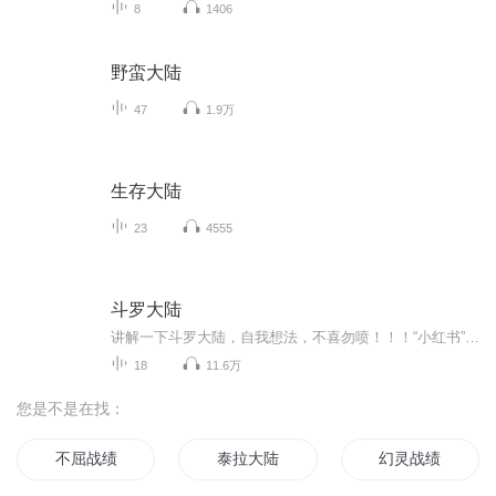
8
1406
野蛮大陆
47
1.9万
生存大陆
23
4555
斗罗大陆
讲解一下斗罗大陆，自我想法，不喜勿喷！！！“小红书”是下了斗罗片段，内容绝对原创
18
11.6万
您是不是在找：
不屈战绩
泰拉大陆
幻灵战绩