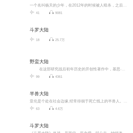
一个名叫杨天的少年，在2012年的时候被人暗杀，之后穿越到天元大陆这个武者的世界，机缘巧合之下获得了名为血隐镯的神器。通过神器使他的实力突飞猛进，大战各种恶势力...故事的结局请进正文聆听，嘿嘿
41
9081
斗罗大陆
18
25.7万
野蛮大陆
在这部研究战后初年历史的开创性著作中，基思·罗威描绘了一片仍然被暴力缠绕的大陆，在那里，有相当部分民众仍未相信战争已然结束。他勾勒了道德败坏的沦亡景象，以及永不餍足的复仇渴望，这是长期冲突的后遗症。他描绘了种族清洗和国内战争...
99
4361
半兽大陆
亚伦是个处在社会边缘,经常徘徊于死亡线上的半兽人。当有一天善良的亚伦,用生命帮助了一只受伤的独角兽后,他的命运突然精彩起来。精灵、兽人、血族、等等纷纷向其投来橄榄枝。而由于他的善良和坚韧,一步步成为了这个世界的救世主……
63
4.6万
斗罗大陆