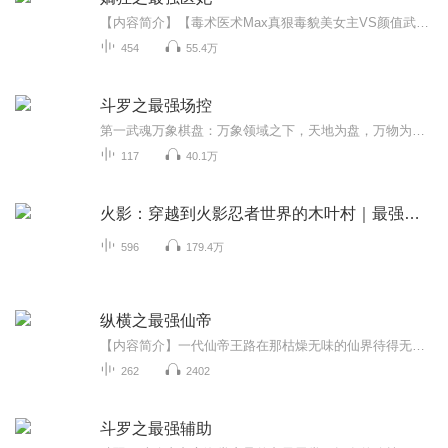
【内容简介】【毒术医术Max真狠毒貌美女主VS颜值武力Max假无害忠犬男主】第一毒师“剔骨刀”温含玉穿越书中世界，成了国公府痴傻丑陋的嫡小姐。人前她是温家傻女，人后她是无双毒医，一手绝世医毒之术惊绝天下。他是贵妃之子，却也是从死亡的炼狱里爬出来...
454
55.4万
斗罗之最强场控
第一武魂万象棋盘：万象领域之下，天地为盘，万物为子！花不凡：天下没有我控不了的人，震不了的场面。第二武魂翡翠天鹅：最强兽治疗，可将一切伤害转化成治疗，伤害越高治疗越强。花不凡：我不还手，站着让你打，你都伤不到我分毫。第三武魂熊君：所有的...
117
40.1万
火影：穿越到火影忍者世界的木叶村｜最强火影诞生
596
179.4万
纵横之最强仙帝
【内容简介】一代仙帝王路在那枯燥无味的仙界待得无趣，便降世凡界，而本该会是一场半趣不趣的旅途，却在这渺渺众生的凡界渐次地勾出了一个举界大秘密，至此，再造创世热血，书写征天传奇的纵横时代！【购买须知】1、本作品为付费有声书，前40集为免费试听...
262
2402
斗罗之最强辅助