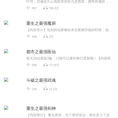
叶羽，武魂由九心海棠变异的九灵黑棠，拥有的魂技，不仅有恐怖治疗，还有恐怖的力量增幅！ 当叶羽名震大陆时，九灵黑棠被认为已经超越天下第一武魂七宝琉璃塔，成为斗罗大陆最强辅助武魂！ 当人们觉得叶羽未来将成为斗罗大陆最强辅助魂师时，叶羽第二武魂不再隐藏。 第二武魂的出现，代表着武魂殿的终焉即将来临。叶羽，被称为终焉斗罗！...
487
766.3万
重生之最强魔厨
【内容简介】当别的玩家都在杀史莱姆升级的时候，他却在新手村外采集蘑菇；当别的玩家已经杀到哥布林的时候，他还在做着馒头，屠杀野鸡；然而，当这些玩家努力了一个晚上，升到8级沾沾自喜的时候，他却靠着吃下一只蜜汁烤鸡秒升10级，还顺便拿下了新手村让...
438
2万
都市之最强医仙
每天20点更新3集，订阅可以看到每日更新哦！【内容简介】他是最强散仙，诸天万界，任我逍遥！他是一代医仙，起死回生，拯救苍生！隐藏真身，混迹都市，最苦恼的是挡不住群美来袭……对不起，我只想安安静静的修仙。【作者/主播】作者：善良的面具，网络小...
930
777.8万
斗破之最强武魂
130
12.2万
重生之最强剑神
【内容简介】 重头再来，为了掌控命运，再次进入了这款“活着的游戏”。这一次，他不会在受人所制。身为200级剑王，这一世他要攀向更高峰。游戏赚钱技巧！游戏副本攻略！游戏传奇任务！游戏装备出处！玩家所不知的战斗技巧！就连封测者都不知道秘密，统统...