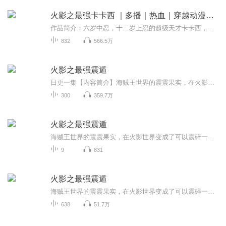
火影之最强卡卡西 ｜多播｜热血｜穿越动漫｜火影忍者｜阅文｜同人衍生｜二次元｜爽文
作品简介：六岁中忍，十二岁上忍的超级天才卡卡西，却因为写轮眼的限制和自暴自弃的心态导致实力停滞不前，想知道正常发育的卡卡西实力有多强吗，让我们拭目以待吧！九尾之夜，现世的灵魂与卡卡西融为一体，从此开启了一条不同的火影之路。解决了查克拉问...
832
566.5万
火影之最强震遁
日更一集【内容简介】海贼王世界的震震果实，在火影世界变成了可以震碎一切的震遁血继限界！尘遁木遁？须佐能乎？全部一拳震碎！“没有什么是一拳无法解决的，如果有，那就两拳。”【作者/主播简介】作者：夜南听风，网络小说作家。主播：胡桃顽主【购买须...
300
359.7万
火影之最强震遁
海贼王世界的震震果实，在火影世界变成了可以震碎一切的震遁血继限界！尘遁木遁？须佐能乎？全部一拳震碎！“当力量达到极致，没有什么是一拳无法解决的，如果有，那就两拳。”
9
831
火影之最强震遁
海贼王世界的震震果实，在火影世界变成了可以震碎一切的震遁血继限界！ 尘遁木遁？须佐能乎？ 全部一拳震碎！ “当力量达到极致，没有什么是一拳无法解决的，如果有，那就两拳。”
638
51.7万