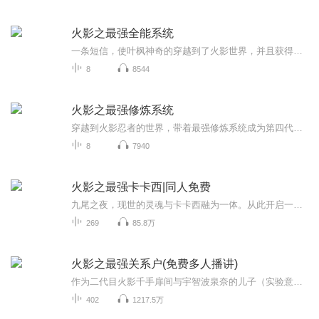
火影之最强全能系统
一条短信，使叶枫神奇的穿越到了火影世界，并且获得了一个神官养成的系统...轮回眼，降龙十八掌，大荒囚天指，只要你有全能点，随便兑换！轩辕剑，霜之哀伤，青龙偃月刀，只要你有全能点，随便兑换！火影世界，三国世界，玄幻世界，只要你有全能点，随便你去！这是一个有全能点你就是大爷的系统。这里...是危险与机遇并存的世界！再厉害，能撑的住我一剑吗...
8
8544
火影之最强修炼系统
穿越到火影忍者的世界，带着最强修炼系统成为第四代火影波风水门的大儿子，这个时候九尾之乱还没来临，看主角如何在火影这种人命如同草芥的世界成为最强者...
8
7940
火影之最强卡卡西|同人免费
九尾之夜，现世的灵魂与卡卡西融为一体。从此开启一条不同的火影之路。写轮眼，雷遁，刀法，仙术，成就最强。墨渊九研 著雨柒喵喵 演播
269
85.8万
火影之最强关系户(免费多人播讲)
作为二代目火影千手扉间与宇智波泉奈的儿子（实验意外产物），真阳心中顿时冒出了无数的槽点。上来就喷两男的怎么有儿子的，麻烦听完第一章再来bibi。免费多播兴趣录制，不喜欢的、找事的请出门左拐，没收你们一分钱，慢走不送。由卡喵、D子、昊轩、方小明...
402
1217.5万