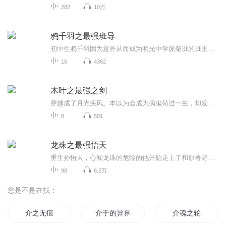
282
10万
鸦千羽之最强班导
初中生鸦千羽因为意外从而成为明光中学废柴班的班主任，同时觉醒名师系统。面对调皮、顽劣的学生，他该如何应对呢？后来鸦千羽逐渐发现这些学生并不是大家想的那般不堪，他们的颓废都是有原因的。凭借系统指导学生，将受人瞧不起的废柴学生全部变成天之骄子！
16
4362
木叶之最强之剑
穿越成了月光疾风。本以为会成为病鬼苟过一生，却发现自己会橘右京的神梦一刀流，还是加强魔改版！于是夭寿啦！月光疾风一刀断山一斩碎星啦！此时，某斑刚复活，挥舞着大宝剑很嚣张：唉，对不起，让你们重新画的地图有点多。于是一根小牙签堵住了他大宝剑的去路。谁？您好，斑爷。我是木叶忍者村木叶神梦流剑术大宗师，月光疾风。然后好大一个须佐被大卸八块。多年以后，六道仙人看着世界异样的风光笑了笑。居然衍生了更强大的力量，这片土地我不用再操心了。六道爷爷，那个力量是什么呀？月光疾风...
8
501
龙珠之最强悟天
重生孙悟天，心知龙珠的危险的他开始走上了和原著野比天不同的道路。超级赛亚人绝不是终点，超二？超三？超红？管你是传说中的超级赛亚人还是魔人布欧，亦或者是破坏神，统统一拳打到...
98
6.2万
您是不是在找：
介之无痕
介于的异界日记
介魂之轮