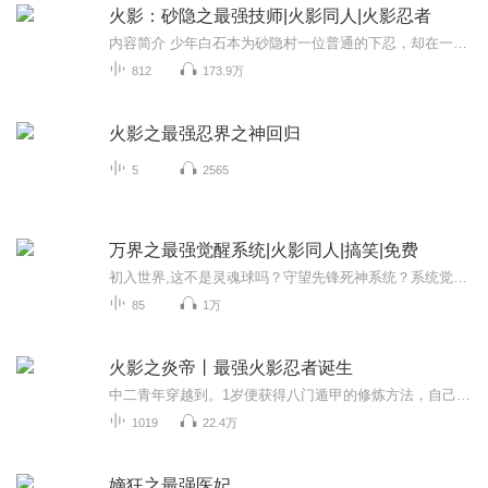
火影：砂隐之最强技师|火影同人|火影忍者
内容简介 少年白石本为砂隐村一位普通的下忍，却在一次意外中获得一件特殊的道具以及大量零碎记忆片段，在不断摸索推演的过程中，成功将异世界的初始技能高速移动，转化为属于自己的第一个忍术，从此少年白石就走上了一条砂隐村的最强技师之路。作者简介 ...
812
173.9万
火影之最强忍界之神回归
5
2565
万界之最强觉醒系统|火影同人|搞笑|免费
初入世界,这不是灵魂球吗？守望先锋死神系统？系统觉醒,炫纹融合！辉夜看我螺旋切！初入世界,这不是灵魂球吗？守望先锋死神系统？系统觉醒,炫纹融合！辉夜看我螺旋切！你是否想过成为火影世界的一员？这个节目将带你进入一个全新的世界，觉醒系统，让你成...
85
1万
火影之炎帝丨最强火影忍者诞生
中二青年穿越到。1岁便获得八门遁甲的修炼方法，自己摸索出永久打开八门的方法。将两种查克拉属性相互融合，创造出自己堪比血继限界的忍术。最终，开辟忍界的新段位！成为忍者,与鸣人、佐助、小樱、卡卡西一起,用世界上最强大的毅力和最艰辛的努力去做最密...
1019
22.4万
嫡狂之最强医妃