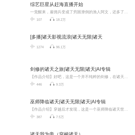
综艺巨星从赶海直播开始
一觉醒来，雇佣兵变成了穷困潦倒的渔人阿文，还多了个粉雕玉琢的萝莉小公主。粑粑，我们今天去赶海吗？去！你想吃青蟹龙虾还是八爪鱼，粑粑都给你抓！那我要骑大鲸鱼，粑粑你去抓一个！呃，这个貌似有点困难，粑粑想想办法。一入渔家深似海，从此佣兵是路人。枪林弹雨是什么？我只想安安静静做个奶爸，努力赚钱好好带娃！不过，就是赶海顺便加做做直播日常而已，怎么就成网红了，还有人找他玩综艺拍电影？甚至连国外的大导演都亲自找上门了。一不小心居然成了综艺巨星，廖文表示，我其实真的只是想当个称职的女...
107
18.2万
[多播]诸天影视流浪|诸天无限|诸天
1274
96.1万
剑修的诸天之旅|诸天无限|诸天|AI专辑
【作品介绍】好吧，这是一个并不纯粹的剑修，在诸天万界厮混的一些破事儿！【作者介绍】混乱不堪【购买须知】1、本作品为付费有声书，前86集为免费试听，购买成功后，即可收听，可下载重复收听2、版权归原作者所有，严禁翻录成任何形式，严禁在任何第三方...
446
9.3万
巫师降临诸天|诸天无限|诸天|AI专辑
【作品介绍】穿越后才发现，这是一个巫师降临诸天世界的大时代精神力属性不达标，没有资格进入万界之门！没法进行毕业考，不能进入巫师塔，只能沦落成下等人，一辈子都没有出头的机会？咦！这是什么？杀死一只鸡，获得经验值1点.....杀死一只鱼人，获得经...
387
7.5万
诸天我为帝（穿梭诸天）