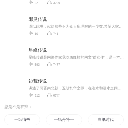
22
3229
邪灵传说
谨以此书，献给那些不为众人所理解的一少数,希望大家能够了解他们生命中的欢乐与辛酸，灵魂深处的黑暗和光明。 【题记】 我们不是神，所以我们无法选择自己的出生。 我们不是神，但我们可以选择如何活着，以及如何死去。 【阅读指南——请咬文嚼字确认以下事项后，再翻阅正文】 一、以下人群禁止阅读 1．18岁以下未成年； 2．有任何程度抑郁症、忧郁症患者； 3．以各类电影和现实中的杀人狂为偶像以及以成为杀手为梦想者； 4．抱着理想主义人生观者； 5．有暴力倾向者。 二、以下人群谨慎阅读 1．处于生存和情绪低谷者； 2．正在极度爱一个人，或恨一个人者； 3．心智不健全者，请在监护人或医师指导下阅读。 三．本书不是之处 1．本书不是一本善良的书； 2．本书不是一本快乐的书； 3．本书不是一本色情的书； 4．本书不是一本血腥的书； 5．本书不是一本暴力的书； 6. 本书不是一本恐怖的书； 7．本书不是一本正常的书。 越这样我越想看，你懂了没精髓？
10
741
星峰传说
星峰传说是网络作家我吃西红柿的网文“处女作”，是一本奇幻修真小说。 《星峰传说》主要描写一名修真人渡劫失败，却没有魂飞魄散，转世却进入凡人界，拥有着前世记忆，进入了青龙大陆四大世家之一的张氏世家，成为了张三公子，却被世家为了世家的利益逐出...
593
7477
边荒传说
讲述了两晋南北朝，五胡乱华之际，在淮水和泗水之间，一大片暰横数百里、布满废墟荒村、仿如鬼蜮的荒弃土地发生的故事
312
67万
您是不是在找：
一纸情书
一纸丹符一纸人生
白纸时代