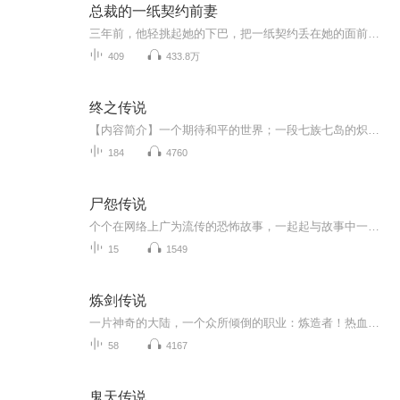
总裁的一纸契约前妻
三年前，他轻挑起她的下巴，把一纸契约丢在她的面前，冷酷的声音没有任何情感。 “签了它。” 她勾出一抹苦涩的笑，签上了自己的名字。
409
433.8万
终之传说
【内容简介】一个期待和平的世界；一段七族七岛的炽热传说。当灾难来临之际，正义与梦想无法共存之时。放弃还是坚持？热血，架空，幻想，暧昧，正义与梦想！两千多年后，地球文明抵到巅峰，伴随而来一场巨大灾难，以七大洲为割点，一分为七，形成了七座悬...
184
4760
尸怨传说
个个在网络上广为流传的恐怖故事，一起起与故事中一般无二的离奇死亡。当死亡的宣告在你耳边响起，当你手中的小说变成了催命的预言，你将如何面对那个刚刚离开却又突然在你背后出现的朋友？你将如何面对那个坐在椅子上满脸憔悴抬头看着你的自己？死亡宣告...
15
1549
炼剑传说
一片神奇的大陆，一个众所倾倒的职业：炼造者！热血少年与伙伴们共同努力，开始了属于自己的炼造之旅！然而，一个预言，使他们无法逃避现实的残酷与命运的巨轮！最终，少年能否举起他的剑，与伙伴们，炼造一个属于自己的——炼剑传说…… 当恐惧仿佛潮...
58
4167
鬼天传说