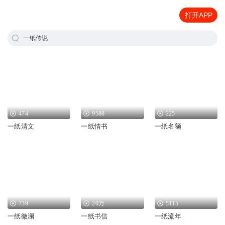
打开APP
一纸传说
474
9588
225
一纸清文
一纸情书
一纸名额
739
20万
5115
一纸微澜
一纸书信
一纸流年