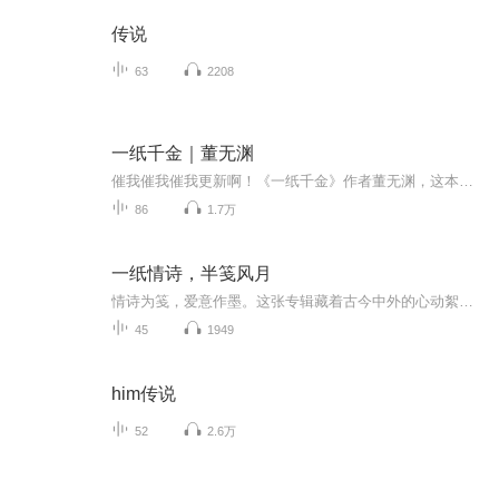
传说
63
2208
一纸千金｜董无渊
催我催我催我更新啊！《一纸千金》作者董无渊，这本小说讲述了女主角在经商和种田的过程中，凭借自己的智慧和勇气，逐渐在商界崭露头角，并收获了爱情和事业的故事。整本小说情节紧凑，文笔优美，让人一读难忘。如果你喜欢商战、爱情和成长的故事，这部作...
86
1.7万
一纸情诗，半笺风月
情诗为笺，爱意作墨。这张专辑藏着古今中外的心动絮语，每一行诗都是一段关于爱的剪影，等你翻开，遇见浪漫。
45
1949
him传说
52
2.6万