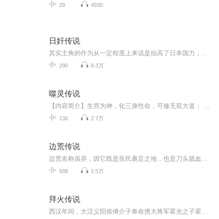
29
4930
日奸传说
其实主角的作为从一定程度上来说是抬高了日本国力，不过这是因为日本本身的国力是无法与美国抗衡的，日本力量大点举国东征才有意思，与美国死掐才有看头，才合理，结果嘛，作者就卖关子了！ 而利德国关系方面制定对苏作战，也是重头戏! 本书种种情节...
290
8.3万
噬灵传说
【内容简介】生而为神，化三身性命，可修无双大道； 命里带煞，踏大千世界，只争一炷燃香。【作者/主播简介】作者：东方天海，网络小说作家。主播：风竹，磁性青叔音，擅长悬疑推理小说，人物分裂，风格引人入胜。【购买须知】1、本作品为付费有声书，前23...
130
2.7万
边荒传说
边荒名称虽异，因它既是良民裹足之地，也是刀头舐血之辈趋之若鹜的乐土；充满危险，也是机会处处；可以是英雄豪杰死无葬身之所，亦为悍不畏死的人成名立万的舞台。更为各方政权视之为进行秘密外交的理想场所，而无地容身者则以之为避难的安乐窝。在此一刻...
588
2.5万
拜火传说
西汉年间，大汉义阳侯傅介子奉命携大将军霍光之子霍仪等人出使西域，以便联络西域各国共同抗击匈奴。一段西域古国的皇朝史，一段丝绸之路上的传奇，那些浩瀚沙漠里面香粉红颜，那些被历史遗忘的铁血神兵，都随着傅介子从昆仑以北，天山以南慢慢展开。初入楼兰平贼乱，精绝玄瞳女非凡，五月天山雪，无花只有寒，笛中闻折柳，春色未曾看，晓战随金鼓，宵眠抱玉鞍，一路经楼兰、龟兹、大宛，披荆斩棘，大破匈奴。...