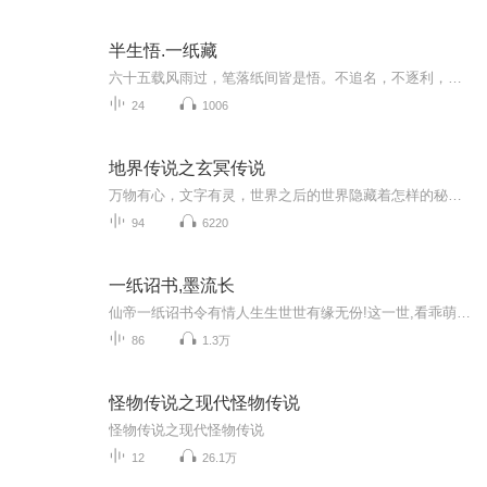
半生悟.一纸藏
六十五载风雨过，笔落纸间皆是悟。不追名，不逐利，只将岁月沉淀的点滴，写给未来的我，也留给身后的人。从三尺讲台到心理咨询室，从青丝到白发，半生的路，都藏在这一纸的字里行间。节目主题:半生悟.一纸藏主播是谁:静缓姝晚（郑玉琴）适合谁听:每个热爱...
24
1006
地界传说之玄冥传说
万物有心，文字有灵，世界之后的世界隐藏着怎样的秘密？ 一路追寻，一路奇遇，真相的背后是怎样的算计与阴谋？ “凡我族后裔，得见字灵，必善待之。” “我与他们交往只是为了开心快乐，利用这种事做不到，也对权力追逐没兴趣。” “小朔……”他惨然回望，“那个幸福结局，我……给不了了……” 我终于不可抑制的大哭起来。 时光恍若回到了几百年前的那个午后，染成浅棕色头发的女孩莞尔一笑—— “我叫夏小言，小巧的小，语言的言。” 《地界传说之玄冥传说》敬请期待
94
6220
一纸诏书,墨流长
仙帝一纸诏书令有情人生生世世有缘无份!这一世,看乖萌徒弟如何被清冷的上仙师傅宠上天!
86
1.3万
怪物传说之现代怪物传说
怪物传说之现代怪物传说
12
26.1万