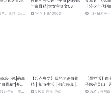
事之西游记三
首辅的恶女饲养手册‖朱砂痣
食荤者 | 职
与白骨精‖大女主爽文08
丨淬火年代阿
故事之西游记三打
宫心计 第1300集
【阿耐原著】
（大结局）
花：绵延两代的
修炼小说|萌新
【起点爽文】我的老婆白骨
【黑神话】白
“白骨精”|开席
精 | 都市生活 | 都市修真 |
子踏碎灵山 | 
男频 | AI
穿越 | 逆天改
083-告别，重启
510集 选择（完）
西游：开局白
，新书《天后进化
踏碎灵山-139集
来听超好听！）