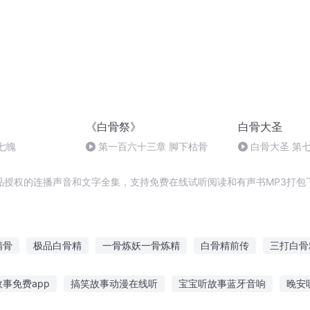
《白骨祭》
白骨大圣
七魄
第一百六十三章 脚下枯骨
白骨大圣 第七
品授权的连播声音和文字全集，支持免费在线试听阅读和有声书MP3打包
精骨
极品白骨精
一骨炼妖一骨炼精
白骨精前传
三打白骨
白骨精
大话西游之三打白骨精
孙悟空与白骨精的微爱
西游记
事免费app
搞笑故事动漫在线听
宝宝听故事蓝牙音响
晚安
之乱西游
白骨精逆袭记
我是白骨精
白骨精的西游法则
苏