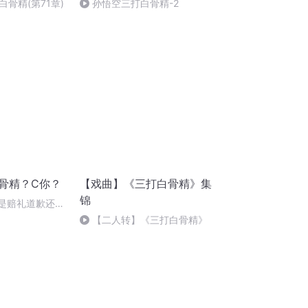
骨精(第71章)
孙悟空三打白骨精-2
骨精？C你？
【戏曲】《三打白骨精》集
锦
. 是赔礼道歉还是
【二人转】《三打白骨精》