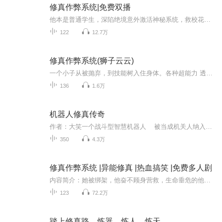
修真作弊系统|免费双播
他本是普通学生，深陷绝境意外激活神秘系统，救校花踩二代，一路风骚，纵横都市.....
122
12.7万
修真作弊系统(狮子云云)
一个小子从被抛弃，到技能树入住身体。各种超能力 透视、精神力感知……层出不穷，除恶扬善，替天行道……听爽文，爱生活！
136
1.6万
机器人修真传奇
作者：大笑一个战斗型智慧机器人 被当成机关人纳入储物戒中 在戒中他破解了玉简之秘开始了他的修真之旅 他用元素机制造出变形粉改造了身体...
350
4.3万
修真作弊系统 |异能修真 |热血搞笑 |免费多人剧
内容简介：她被绑架，他奋不顾身营救，生命垂危的他说：“替我好好活着！”急诊室门外的她蜷缩在地上，双手环抱着膝盖，就像孩子一样无助，哭的歇斯底里。在他遭遇刺杀的时候，她替他挡下一刀。临死前她说：“这是我欠你的，再找一个她，替我好好爱你。”...
123
72.2万
踏上修真路，炼器，炼人，炼天