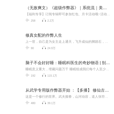
（无敌爽文）《超级作弊器》｜系统流｜美女环绕｜扮猪吃虎
【福利专享】订阅专辑即可参加红包、月卡活动哦~活动多多，不容错过！（加主播微信领取奖励、围观主播日常，还可加入粉丝群解锁更多福利详情哦）1、专辑评论有奖：订阅专辑+五星满分好评，每月月底抽取5名听友送VIP月卡，专辑完结前持续有效。2、互动有奖...
258
2.2万
修真女配的作弊人生
上一世，自己是为女主走上通天，飞升成仙的脚踏石，这一世已经了解沈梦芝一切，一切都不一样了……
90
24.9万
脑子不会好好睡：睡眠科医生的奇妙物语 | 别小看睡眠问题！早睡是人类的无敌作弊器
睡眠意义重大，埋藏问题万千 睡眠组成我们每个人至少1/3的人生，而我们对它却少有认识。人和动物为什么要睡觉？为什么会做梦？不同的人和不同的人生阶段，睡眠模式有怎样的不同？睡眠中脑子内部上演着怎样的生化神经大戏？睡眠和抗氧化、防癌、抵抗心血管...
192
115.1万
从武学专用版作弊器开始 ：【多播】 修仙古言 | 半妖穿越 ，风流男主| 纯爱
这是一个修行的世界。武夫握拳，山河动容，道人张符，神明为仆。芸芸众生，皆为棋子。江尚在病榻上幽幽醒来，发现自己竟成了一个因纵欲而亡的风流公子。不知名的危险在暗处潜藏，背后的眼睛又是何人！江尚无奈地叹了一口气，弱小无助的他还能怎么办？他只...
480
39.1万