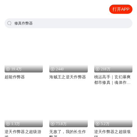
打开APP
修真作弊器
19.4万
2440
218万
超能作弊器
海贼王之逆天作弊器
桃运高手｜玄幻暴爽
都市修真｜魂体作弊
器
1.3万
75.8万
5.2万
逆天作弊器之超级游
无敌了，我的长生作
逆天作弊器之超级项