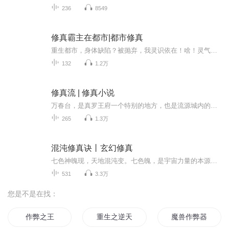
236
8549
修真霸主在都市|都市修真
重生都市，身体缺陷？被抛弃，我灵识依在！啥！灵气缺少？哈哈，生即是死，死即是生。既然不被认可，那我就硬生生撕开一条属于我的大道。最后走上一条抗天之路……
132
1.2万
修真流 | 修真小说
万春台，是真罗王府一个特别的地方，也是流源城内的一大亮色，这个高台并非土木建造，而是由万千花果树木交织缠绕而成，四季常青，远处看如一顶倒倾的华盖，花海铺地，枝叶成阶，倒是一大奇景。 这一日，夜色空灵，夜空群星闪烁，争相辉映...
265
1.3万
混沌修真诀丨玄幻修真
七色神魄现，天地混沌变。七色魄，是宇宙力量的本源石；混沌诀，宇宙排行第一神诀。两大旷世绝宝，化为一人之体，历经种种，在一群异变神兽以及旷世异宝的帮助下，走上了一条开天创世的道路！本文神兽众多，修炼法诀更是前所未有！是顺天？是逆天？请听《...
531
3.3万
您是不是在找：
作弊之王
重生之逆天作弊器
魔兽作弊器