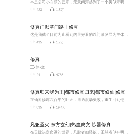
本是公司小白领的云宗，无意间穿越到了一个类似宋明两朝的异界，成为了一个小捕快。除了发现自己多出了个小萝莉未婚妻之外，被他带来的还有一个手机游戏修改器。别人修炼功法三年小成，云宗修改功法瞬间提升实力！额，什么！？那个什么葵花宝典，要割了才...
423
1.5万
修真门派掌门路丨修真
这是我截至目前为止看到的最好看的以门派发展为主体的修仙小说。非同一般的走心！将求仙得道的难度写到极致现实，但是也很俗。如同市井泼皮！无数的人物，无数的势力，交织成一张巨大的网，每个角色都在其中挣扎。你越强大，网对你的束缚越少，但绝大多数...
435
1.7万
修真
正•静•空
24
4765
修真归来我为王|都市修真归来|都市修仙|修真
在仙界修炼六百年的叶天，遭遇渡劫失败，重生回到他失去一切的地球。昔日的仙尊，如今却是被仇恨和背叛包围的孤狼！倾家荡产之仇、亡妻之痛，让他发誓以血洗过往！从豪门世家到暗潮涌动的势力之间，叶天将用无上法力和智慧，一步步揭开隐藏在黑暗中的真相...
835
19.4万
凡躯圣火|东方玄幻|热血爽文|炼器修真
在灵脉决定命运的世界，凡脉者如蝼蚁，圣脉者似神明。当古天河被命运判为"刍狗不如"的凡脉废柴，一缕天火却从荒宇深处降临。这不仅是力量的馈赠，更是命运的挑战书。他以凡躯承载天火，以血肉淬炼神兵，在世人轻蔑的目光中悄然蜕变。当七大圣族的阴影笼罩...