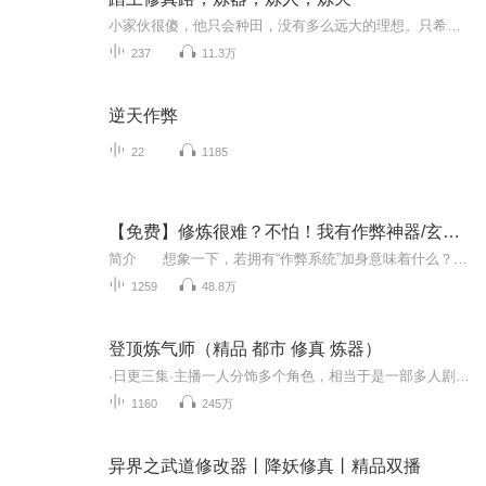
小家伙很傻，他只会种田，没有多么远大的理想。只希望每天可以吃上三个大白馒头。被高人看中之后，他的生活变了。惹恼了诸多巨头，迷倒了众多姐姐。看小小种田娃，踏上修真路，炼器，炼人，炼天。很轻松.........
237
11.3万
逆天作弊
22
1185
【免费】修炼很难？不怕！我有作弊神器/玄幻修仙
简介 想象一下，若拥有“作弊系统”加身意味着什么？普通体质？瞬间蜕变！功法艰涩？迎刃而解！神通奥秘？一览无遗！世间万物无不可悟，若一次不够，则十次、百次，直至洞悉本质。这是怎样一番畅快淋漓的修行之路？ 如此神乎其技的能力...
1259
48.8万
登顶炼气师（精品 都市 修真 炼器）
·日更三集·主播一人分饰多个角色，相当于是一部多人剧啊听到就是赚到！【内容简介】成为一名炼气师，能够做什么呢？驭气健体，治病防身，力大无穷，速度惊人，成为宗师，地球第一人……楚风起初就是这样想的。可是，随着境界的提升，他愈发地认识到自己...
1160
245万
异界之武道修改器丨降妖修真丨精品双播