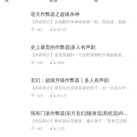
戏
弊器
链
逆天作弊器之超级杀神
【内容简介】当我翻开杀神录的那一刻，我知道，我拥有了一本逆天的功法。干掉第十个本神境强者，那庞大的经验值，终于让我再度突破。我沉浸在杀戮当中，诱人的经验，促使我收割着一条条的生命。浓浓的血腥弥漫四周，染红我的面庞，浸入我的双眼。他们眼中...
402
25.5万
史上最贵的作弊器|多人有声剧
【内容简介】孟境穿越到一个连野菜都吃不饱的家庭，让他欲哭无泪。他同时也得到了作弊器，但每次使用的费用太高了。从此，他走上了一条负债累累的坚辛路。在他赚到千万金币的时候。有人说他从不显富，他只能苦笑。作弊器 ，是你把老子的钱坑光了。作弊器，...
230
5369
玄幻：超级升级作弊器丨多人有声剧
【内容简介】南宫问天是南宫家的世子，在一次战斗中他丹田被毁随后被家族无情抛弃，而他意外在父亲留下的戒指中融合了系统，从此他步步高升佛挡杀佛神挡杀神……世道对他不公那就用自己手中的剑为自己讨个公道。 【作者/主播】作者：冯道风主播：丹丘生【...
428
48.1万
我有门派作弊器|东方玄幻|随身流|系统流|AI专辑
【作品简介】顾长风拈花微笑，遍示弟子：“吾有正法眼藏，涅槃妙心，实相无相，微妙法门，付嘱陈太玄”仙帝陈太玄：“虽然听不懂师尊说的是啥，但俺感到体内的灵力正在疯狂燃烧，天地规则已经完全束缚不住俺了！一百亿灵石果然没白花！”妖帝凌泽雨用力点...
497
2.3万