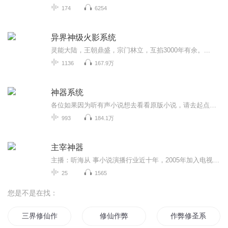
174
6254
异界神级火影系统
灵能大陆，王朝鼎盛，宗门林立，互掐3000年有余。...
1136
167.9万
神器系统
各位如果因为听有声小说想去看看原版小说，请去起点、纵横等正版小说网站观看，创作不易，请支持一下原作者，谢谢各位！文峰穷酸大学狗一枚，意外穿越到一个陌生的武道世界，天穹世界。 令他惊喜的是，好友研制的一个游戏辅助系统大神器，竟然与自己一同穿越。...
993
184.1万
主宰神器
主播：听海从 事小说演播行业近十年，2005年加入电视台做播音工作，从2007年开始为翻译片、电影、电视剧、动画片配音，同年开始为故事片、纪录片、专题片录制旁白等。从2009年开始播讲长篇小说，声音宽厚明亮、磁性温暖，穿透力强。演播小说富有特点，善于...
25
1565
您是不是在找：
三界修仙作弊器
修仙作弊
作弊修圣系统