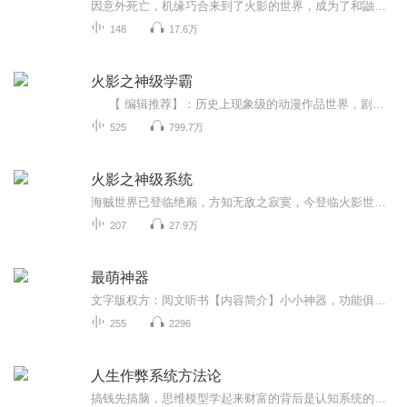
因意外死亡，机缘巧合来到了火影的世界，成为了和鼬同岁的木叶居民，而且还是鸣人的哥哥。并且的到了死神的能力(即斩魄刀等一系列的能力)，成为了火影世界里面唯一的死神。一向心地善良的主角将如何在火影的世界里面翻江倒海呢…...
148
17.6万
火影之神级学霸
【 编辑推荐】：历史上现象级的动漫作品世界，剧情虽然不同，但是精彩一如既往；
525
799.7万
火影之神级系统
海贼世界已登临绝巅，方知无敌之寂寞，今登临火影世界，当再掀无边之风云！ 什么绝世美女，惊天宝藏，全部唾手可得，毫不费力；什么天才忍者，绝世高手，全部抬手败之，不费吹灰之力。 哪怕换了一个世界，我依然王者无敌！ 本书是神级系统的第二部，第一部为《海贼王之神级系统》。
207
27.9万
最萌神器
文字版权方：阅文听书【内容简介】小小神器，功能俱全！防御超强，攻击奇绝，辅助更是强中之强！从储物到鉴定，从辅助修炼到辅助婚恋……最大爱好—盖章！坏人章、恶人章、流氓章……盖上就洗不掉哦！ 还有，人家是天然萌！卖萌什么的，最讨厌了！【作者/主播简介】 作者：易语空，网络小说作家。 主播：优声传媒工作室 【购买须知】1、本作品为付费有声书，前45集为免费试听，购买成功后，即可收听，可下载重复收听。2、版权归原作者所有，严禁翻录成任何形式，严禁在任何第三方平台传播，违者将追究其法律责任。3、如在充值／购买环节遇到问题，您可通过页面右上方按钮，将页面分享至微信内使用微信支付完成购买。4、在购买过程中，如果您有任何问题，可以按以下步骤咨询在线客服：第一步：您可在喜马拉雅APP【账号】-【帮助与反馈】”中咨询在线客服第二步：如果您无法联系上APP内在线客服，可关注【喜马拉雅付费精品】公众号，通过下方菜单栏里咨询在线客服第三步：如果在线客服都未取得联系，也可拨打客服电话：400-838-5616
255
2296
人生作弊系统方法论
搞钱先搞脑，思维模型学起来财富的背后是认知系统的较量。真正的赚钱高手，都先构建了一套思维操作系统，再用系统驱动财富增长。这108个模型，就是为你准备的“认知基建工具包”- 地基三力：搭建搞脑的基础系统学习力：高效吸收高价值知识执行力：将认知转...