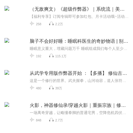
（无敌爽文）《超级作弊器》｜系统流｜美女环绕｜扮猪吃虎
【福利专享】订阅专辑即可参加红包、月卡活动哦~活动多多，不容错过！（加主播微信领取奖励、围观主播日常，还可加入粉丝群解锁更多福利详情哦）1、专辑评论有奖：订阅专辑+五星满分好评，每月月底抽取5名听友送VIP月卡，专辑完结前持续有效。2、互动有奖...
258
2.2万
脑子不会好好睡：睡眠科医生的奇妙物语 | 别小看睡眠问题！早睡是人类的无敌作弊器
睡眠意义重大，埋藏问题万千 睡眠组成我们每个人至少1/3的人生，而我们对它却少有认识。人和动物为什么要睡觉？为什么会做梦？不同的人和不同的人生阶段，睡眠模式有怎样的不同？睡眠中脑子内部上演着怎样的生化神经大戏？睡眠和抗氧化、防癌、抵抗心血管...
192
115.1万
从武学专用版作弊器开始 ：【多播】 修仙古言 | 半妖穿越 ，风流男主| 纯爱
这是一个修行的世界。武夫握拳，山河动容，道人张符，神明为仆。芸芸众生，皆为棋子。江尚在病榻上幽幽醒来，发现自己竟成了一个因纵欲而亡的风流公子。不知名的危险在暗处潜藏，背后的眼睛又是何人！江尚无奈地叹了一口气，弱小无助的他还能怎么办？他只...
480
39万
火影，神器修仙录/穿越火影｜重振宗族｜修仙幻忍
一场离奇穿越，让略懂拳脚的普通宅男，空降危机四伏的火影忍界，成为木叶一个古老幻术世家的边缘下忍。家族日渐衰败，族人备受轻视，幻术一脉日渐式微，前路举步维艰。带着现代武道底蕴，外加神器修仙奇遇，他打破忍术固有桎梏，幻术修仙相辅相成，实力突...
848
2.7万