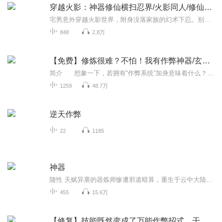
穿越火影：神器修仙横扫忍界/火影同人/修仙爽文
宅男意外穿越火影世界，附身没落家族的幻术下忍。别人靠查克拉，我靠神器修仙；别人练忍术，我直接逆天改命！从不起眼的小下忍开始，凭神器一路横推，重振家族，贯彻忍道，在忍界闯出属于自己的无上辉煌
848
2.8万
【免费】修炼很难？不怕！我有作弊神器/玄幻修仙
简介 想象一下，若拥有“作弊系统”加身意味着什么？普通体质？瞬间蜕变！功法艰涩？迎刃而解！神通奥秘？一览无遗！世间万物无不可悟，若一次不够，则十次、百次，直至洞悉本质。这是怎样一番畅快淋漓的修行之路？ 如此神乎其技的能力...
1259
48.7万
逆天作弊
22
1185
神器
随性 天赋异禀的器炼师惨遭邪道暗算，重生于云中大陆。他凭着意志与信念，攀登于修神炼器的高峰之中，轮转乾坤，斗破苍穹......
455
15.6万
【修复】技能既然变成了万能作弊招式，干脆开间武器店