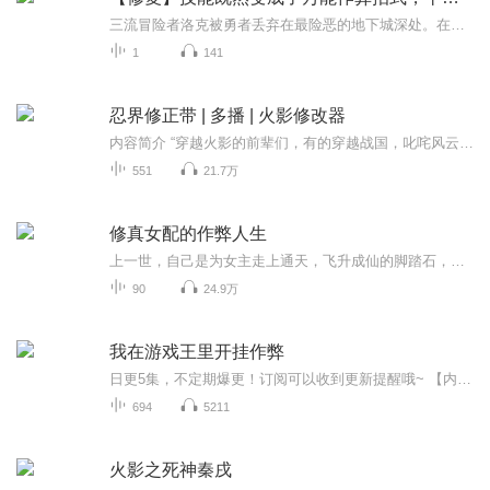
三流冒险者洛克被勇者丢弃在最险恶的地下城深处。在这生死关头的一刻，他的【修复】技能进化成具有【分解】、【合成】机能的万用技能，最终得以生存下来！ 但是这件事让他对冒险者工作感到身心俱疲。于是他决定善用自己新觉醒的技能──不管什么物质都...
1
141
忍界修正带 | 多播 | 火影修改器
内容简介 “穿越火影的前辈们，有的穿越战国，叱咤风云。有的穿越一二三战，叱咤战场。有的穿越和平年代，叱咤忍校。”“我不一样，我的穿越就是场悲剧。”“我穿越的那天吧，风沙很大。血月当空照，斑爷对我笑，我懵逼，眼泪淌，脸接（无限）月读谁能受得...
551
21.7万
修真女配的作弊人生
上一世，自己是为女主走上通天，飞升成仙的脚踏石，这一世已经了解沈梦芝一切，一切都不一样了……
90
24.9万
我在游戏王里开挂作弊
日更5集，不定期爆更！订阅可以收到更新提醒哦~ 【内容简介】 在一个充满魔法与决斗的世界里，游垚从一名穷酸学生逆袭成为决斗场上的新星。他意外获得了“最强卡池系统”，能够抽取各种强力卡片。面对一次次艰难的对决，他凭借智慧和勇气，击败了无数对手...
694
5211
火影之死神秦戌