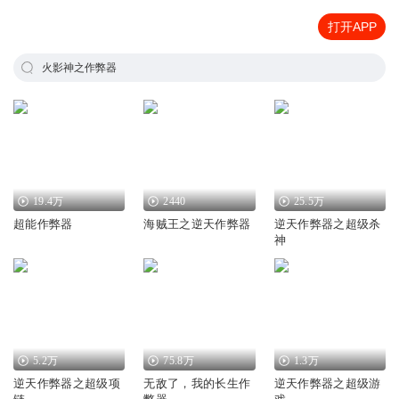
打开APP
火影神之作弊器
19.4万
2440
25.5万
超能作弊器
海贼王之逆天作弊器
逆天作弊器之超级杀
神
5.2万
75.8万
1.3万
逆天作弊器之超级项
无敌了，我的长生作
逆天作弊器之超级游