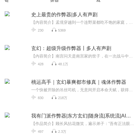
链
弊器
戏
史上最贵的作弊器|多人有声剧
【内容简介】孟境穿越到一个连野菜都吃不饱的家庭，让他欲哭无泪。他同时也得到了作弊器，但每次使用的费用太高了。从此，他走上了一条负债累累的坚辛路。在他赚到千万金币的时候。有人说他从不显富，他只能苦笑。作弊器 ，是你把老子的钱坑光了。作弊器，...
230
5369
玄幻：超级升级作弊器丨多人有声剧
【内容简介】南宫问天是南宫家的世子，在一次战斗中他丹田被毁随后被家族无情抛弃，而他意外在父亲留下的戒指中融合了系统，从此他步步高升佛挡杀佛神挡杀神……世道对他不公那就用自己手中的剑为自己讨个公道。 【作者/主播】作者：冯道风主播：丹丘生【...
428
48.1万
桃运高手｜玄幻暴爽都市修真｜魂体作弊器
一个快被开除的吊丝司机，无意间开启本命天赋，获得魂身技能。这能力，竟然可以透视，可以穿墙，可以隔空取物，最关键的是，还可以不断升级。秦宇的世界，忽然变得精彩万分。
830
218万
我有门派作弊器|东方玄幻|随身流|系统流|AI专辑
【作品简介】顾长风拈花微笑，遍示弟子：“吾有正法眼藏，涅槃妙心，实相无相，微妙法门，付嘱陈太玄”仙帝陈太玄：“虽然听不懂师尊说的是啥，但俺感到体内的灵力正在疯狂燃烧，天地规则已经完全束缚不住俺了！一百亿灵石果然没白花！”妖帝凌泽雨用力点...
497
2.3万