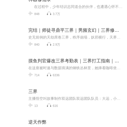
在过程中，少年结识志同道合的伙伴，也遭遇心怀不轨的劲敌。神器的秘密逐渐浮出水面，背后竟隐藏着关乎整个修仙界存亡的惊天阴谋。少年能否在这风云变幻的修仙界中，凭借神器与自身实力力挽狂澜，谱写属于自己的神器修仙传奇？来《神器修仙录》，...
848
3.7万
完结｜师徒寻鼎平三界｜男频玄幻｜三界修仙｜组团打怪
史无前例的天劫席卷三界，秩序崩塌，妖邪横行，天界诸神彻底失势。为还三界太平，师徒四人踏上寻找至尊九鼎的冒险之路。主角身怀逆天血脉，一路披荆斩棘、震撼九天，师徒携手闯过重重难关，誓以九鼎之力，平定三界浩劫！
840
2.9万
摸鱼判官爆改三界考勤表｜三界打工指南｜爆笑职场修仙
在这座被时速与数据填满的钢铁丛林里，她捧着咖啡坐在凌晨两点的格子间，文档光标跳动的频率正与心悸同步。曾经策划案上惊艳全场的闪光少女，如今连呼吸都裹着PPT翻页的焦糊味。直到那天下楼取外卖，七楼飘落的银杏叶恰好停在手心——原来风一直记得万物生...
714
6336
三界
主播悟空叫故事制作双远团队双远团队队员：大远，小远，那个冰同学，悟空叫故事，我的世界小天地未来世界一款由神秘公司神影所创的火爆行游戏三界上市了，作为电竞高手的林霸天，当然也要加入这款名为三界的游戏。但是他没有想到他竟然穿越了。
13
616
逆天作弊