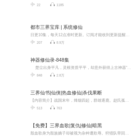
22
1185
都市三界宝库 | 系统修仙
日更10集，每天12点准时更新。订阅才能收到更新提醒哦~【内容简介】手机里突然多了一个叫做‘三界宝库’的APP，叶初惊奇地发现手机里面的宝物竟然可以拿到现实，挥舞着如意金箍棒，踏着七彩祥云，叶初携众美开启了纵横天下的人生。【作者/主播简介】作者：...
207
8.9万
神器修仙录-848集
楚尘出身平凡，灵根资质平平，却意外获得上古神器“混沌珠”，命运由此改变。他拥有神器的消息传出后，引来无数贪婪目光和恶意追杀。逃亡途中，楚尘结识了叶灵儿和苏然，三人结伴同行，共同探索混沌珠的秘密。随着研究深入，他们发现混沌珠不仅蕴含...
848
2.8万
三界仙书|仙侠|热血修仙|杀伐果断
【内容简介】战国末年，烽烟四起，群雄逐鹿。赵氏孤儿，机缘巧合，踏入仙途。斗如来，纵横三界，战耶稣，横扫六道。三界仙书在手，终成仙界至尊。同样的秦汉历史，不同的仙侠传说。【作者介绍】秋莫言：17K优秀网文作者【主播阵容】忧蓝【购买须知】1、本...
513
763
【免费】三界血歌|复仇|修仙|暗黑
殷血歌身为殷族嫡子却被视为杂种遭欺辱。狩猎队带回众多血奴，光神教老人反抗被杀，殷血歌目睹这一切。殷血骄肆意羞辱他，他虽弱小却心怀怨愤，在这残酷的殷族城邦中，他将如何逆袭？