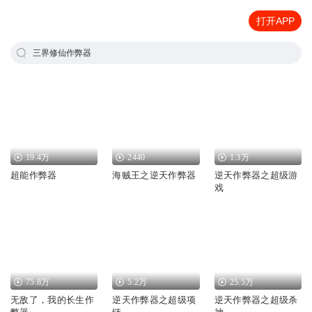
打开APP
三界修仙作弊器
19.4万
2440
1.3万
超能作弊器
海贼王之逆天作弊器
逆天作弊器之超级游
戏
75.8万
5.2万
25.5万
无敌了，我的长生作
逆天作弊器之超级项
逆天作弊器之超级杀