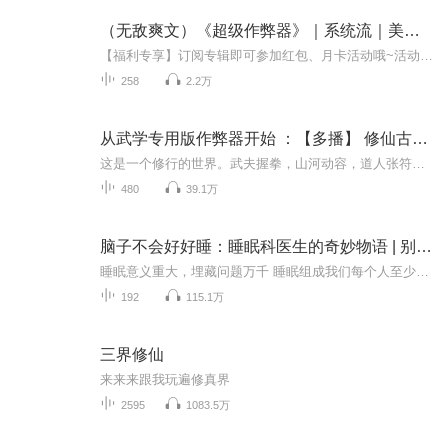
（无敌爽文）《超级作弊器》｜系统流｜美女环绕｜扮猪吃虎
【福利专享】订阅专辑即可参加红包、月卡活动哦~活动多多，不容错过！（加主播微信领取奖励、围观主播日常，还可加入粉丝群解锁更多福利详情哦）1、专辑评论有奖：订阅专辑+五星满分好评，每月月底抽取5名听友送VIP月卡，专辑完结前持续有效。2、互动有奖...
258
2.2万
从武学专用版作弊器开始 ：【多播】 修仙古言 | 半妖穿越 ，风流男主| 纯爱
这是一个修行的世界。武夫握拳，山河动容，道人张符，神明为仆。芸芸众生，皆为棋子。江尚在病榻上幽幽醒来，发现自己竟成了一个因纵欲而亡的风流公子。不知名的危险在暗处潜藏，背后的眼睛又是何人！江尚无奈地叹了一口气，弱小无助的他还能怎么办？他只...
480
39.1万
脑子不会好好睡：睡眠科医生的奇妙物语 | 别小看睡眠问题！早睡是人类的无敌作弊器
睡眠意义重大，埋藏问题万千 睡眠组成我们每个人至少1/3的人生，而我们对它却少有认识。人和动物为什么要睡觉？为什么会做梦？不同的人和不同的人生阶段，睡眠模式有怎样的不同？睡眠中脑子内部上演着怎样的生化神经大戏？睡眠和抗氧化、防癌、抵抗心血管...
192
115.1万
三界修仙
来来来跟我玩遍修真界
2595
1083.5万