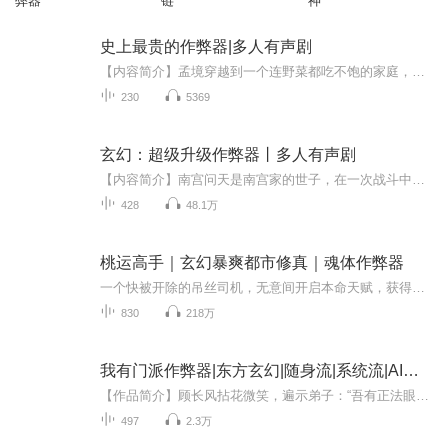
弊器
链
神
史上最贵的作弊器|多人有声剧
【内容简介】孟境穿越到一个连野菜都吃不饱的家庭，让他欲哭无泪。他同时也得到了作弊器，但每次使用的费用太高了。从此，他走上了一条负债累累的坚辛路。在他赚到千万金币的时候。有人说他从不显富，他只能苦笑。作弊器 ，是你把老子的钱坑光了。作弊器，...
230
5369
玄幻：超级升级作弊器丨多人有声剧
【内容简介】南宫问天是南宫家的世子，在一次战斗中他丹田被毁随后被家族无情抛弃，而他意外在父亲留下的戒指中融合了系统，从此他步步高升佛挡杀佛神挡杀神……世道对他不公那就用自己手中的剑为自己讨个公道。 【作者/主播】作者：冯道风主播：丹丘生【...
428
48.1万
桃运高手｜玄幻暴爽都市修真｜魂体作弊器
一个快被开除的吊丝司机，无意间开启本命天赋，获得魂身技能。这能力，竟然可以透视，可以穿墙，可以隔空取物，最关键的是，还可以不断升级。秦宇的世界，忽然变得精彩万分。
830
218万
我有门派作弊器|东方玄幻|随身流|系统流|AI专辑
【作品简介】顾长风拈花微笑，遍示弟子：“吾有正法眼藏，涅槃妙心，实相无相，微妙法门，付嘱陈太玄”仙帝陈太玄：“虽然听不懂师尊说的是啥，但俺感到体内的灵力正在疯狂燃烧，天地规则已经完全束缚不住俺了！一百亿灵石果然没白花！”妖帝凌泽雨用力点...
497
2.3万