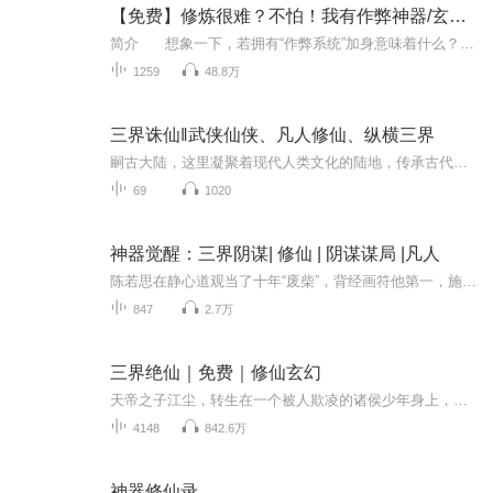
【免费】修炼很难？不怕！我有作弊神器/玄幻修仙
简介 想象一下，若拥有“作弊系统”加身意味着什么？普通体质？瞬间蜕变！功法艰涩？迎刃而解！神通奥秘？一览无遗！世间万物无不可悟，若一次不够，则十次、百次，直至洞悉本质。这是怎样一番畅快淋漓的修行之路？ 如此神乎其技的能力...
1259
48.8万
三界诛仙‖武侠仙侠、凡人修仙、纵横三界
嗣古大陆，这里凝聚着现代人类文化的陆地，传承古代仙法，并在其基础上用高科技的技术手段繁衍人类的种族。 只不过，在普通人之上，却也有着特殊的存在，那就是仙！ 现代人类忙碌与工作与生活，早已经将上古传认的仙法秘术给忘却，但世界划分三...
69
1020
神器觉醒：三界阴谋| 修仙 | 阴谋谋局 |凡人
陈若思在静心道观当了十年“废柴”，背经画符他第一，施展法术就是零。直到那天打水，他在湖里遇见了一条会变成绝色美女的鲤鱼精。对方给了他一枚珠子，自此，他的身体里开始涌动前所未有的力量，也引来了意想不到的关注——冥界之女竟在妖魔手中救了他一...
847
2.7万
三界绝仙｜免费｜修仙玄幻
天帝之子江尘，转生在一个被人欺凌的诸侯少年身上，从此踏上一段轰杀各种天才的逆袭之路。
4148
842.6万
神器修仙录