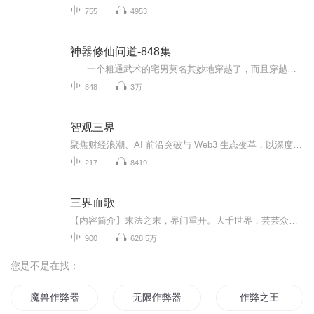
755
4953
神器修仙问道-848集
一个粗通武术的宅男莫名其妙地穿越了，而且穿越到火影忍者世界的一个古老的且已经没落家族的幻术下忍身上!对于眼前的这个新世界，他能为木叶村改变些什么他不知道...而他又能为那个家族带来什么样的改变他也不清楚!但他却很清楚他将作为一个忍者...
848
3万
智观三界
聚焦财经浪潮、AI 前沿突破与 Web3 生态变革，以深度视角拆解热点背后的逻辑脉络。从宏观经济走势、加密货币市场波动，到大模型技术落地、区块链应用创新，我们抽丝剥茧，挖掘现象背后的产业趋势与商业机遇。每期结合真实案例与专业分析，为你打通跨领域认...
217
8419
三界血歌
【内容简介】末法之末，界门重开。大千世界，芸芸众生，顶礼膜拜，恭候陛临。太古之时，神圣仙佛纵横周天。末法时代，法则崩溃，灵脉消融，世间再不见仙圣！末法之末，三界门户重开，法则重聚，灵脉衍生，世间洞天福地逐一开启，传说中的神圣妖魔，也都逐...
900
628.5万
您是不是在找：
魔兽作弊器
无限作弊器
作弊之王