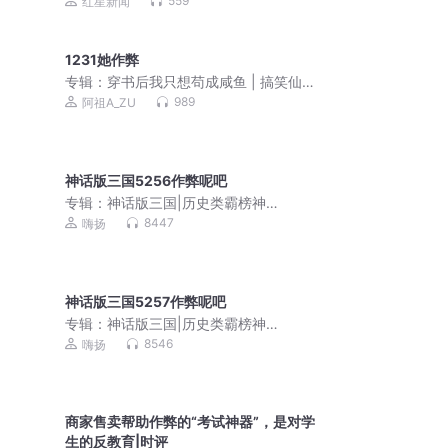
559
红星新闻
1231她作弊
专辑：
穿书后我只想苟成咸鱼 | 搞笑仙
侠无CP真人免费
989
阿祖A_ZU
神话版三国5256作弊呢吧
专辑：
神话版三国|历史类霸榜神
作|4000万人追读|嗨扬领衔有声剧
8447
嗨扬
神话版三国5257作弊呢吧
专辑：
神话版三国|历史类霸榜神
作|4000万人追读|嗨扬领衔有声剧
8546
嗨扬
商家售卖帮助作弊的“考试神器”，是对学
生的反教育|时评