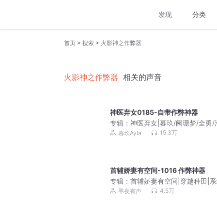
发现
分类
>
>
首页
搜索
火影神之作弊器
火影神之作弊器
相关的声音
神医弃女0185-自带作弊神器
专辑：
神医弃女|暮玖/阑珊梦/全勇/
先生（废柴重生多人剧）
15.3万
暮玖Ayla
首辅娇妻有空间-1016 作弊神器
专辑：
首辅娇妻有空间|穿越种田|
医|墨夜＆妙儿姐|有声剧|帮反派养
4.5万
墨夜有声