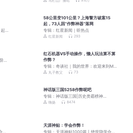
9.6万
马栏山广播站
58公里变101公里？上海警方破案15
起，73人因“作弊神器”落网
丨起
专辑：
红星新闻｜听热点
293
红星新闻
红石机器VS手动操作，懒人玩法算不算
作弊？
的异能
专辑：
奇谈社｜我的世界：欢迎来到MC
聊天室｜从脑洞开始
73
丸子教父
神话版三国5258作弊呢吧
专辑：
神话版三国|历史类霸榜神
作|4000万人追读|嗨扬领衔有声剧
8474
嗨扬
天涯神贴：学会作弊！
合集
专辑：
天涯神贴1000篇丨绝世隐学合集