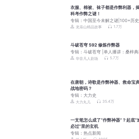
衣服、棉被、袜子都是作弊利器，
科考作弊之谜！
专辑：
中国至今未解之谜|100+历
1.7万
龙庙山精品故事
斗破苍穹 592 修炼作弊器
专辑：
斗破苍穹 |单人播讲：桑梓
整版丨王者归来
5.7万
华音凡人剧场
在唐朝，诗歌是作弊神器、救命宝
战地密码？
专辑：
大力史
35.4万
大力丸儿
一支笔怎么成了“作弊神器”？起底“
必过”里的玄机
专辑：
热点新闻