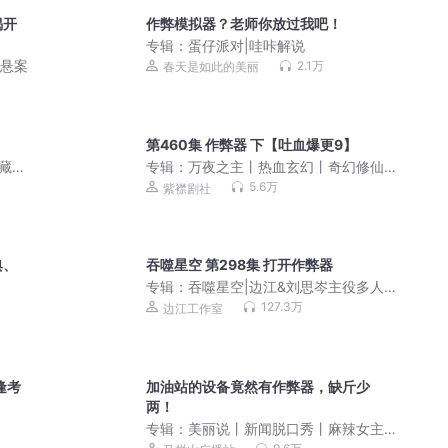
揭开
作弊模拟器？老师你放过我吧！
专辑：
蛋仔派对|哇咔解说
史悬案
2.1万
春天是如此的美丽
第460集 作弊器 下【吐血爆更9】
典藏完
专辑：
万夜之主丨热血玄幻丨奇幻修仙
丨紫襟剧社制作|多人有声剧
5.6万
紫襟剧社
典、
吞噬星空 第298集 打开作弊器
专辑：
吞噬星空|边江&刘思岑主役多人
有声剧|我吃西红柿
127.3万
边江工作室
逢考
加油站的设备竟然有作弊器，缺斤少
两！
专辑：
美丽说丨新闻脱口秀丨麻辣女主
播