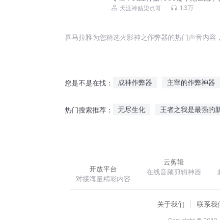
丨每日更新
1.3万
天涯神贴柒点哥
喜马拉雅为您精选火影神之作弊器的热门声音内容
成神作弊器
主宰的作弊神器
您是不是在找：
无限作弊器
三界修仙作弊器
无尽生化
王者之我是最强的
热门搜索推荐：
异世作弊修真
末世之系统作
最强兵神
婚途脉脉
天若
云剪辑
开放平台
在线音频剪辑神器
对接海量精彩内容
关于我们
联系我