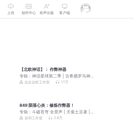
上传
创作中心
有声出版
客户端
【北欧神话】： 作弊神器
专辑：
神话星球第二季 | 古希腊罗马神
话故事 世界未解之谜
1.1万
边走边听工作室
849 陨落心炎：修炼作弊器！
专辑：
斗破苍穹 全景声 | 天蚕土豆著 |
辰羽工作室演播 | 经典玄幻小说
2.6万
辰羽工作室