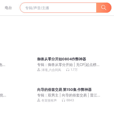
电台
御兽从零分开始0804作弊神器
泡芙
专辑：
御兽从零分开始 | 无CP|起点榜一
神作 | 爆笑|御兽|精品多人有声剧
1.7万
泽瑾_六合同风
向导的俗套交易 第150集 作弊神器
系统古
专辑：
双男主 | 向导的俗套交易 | 晋江大
崽崽
神作品 | 冬宣VS江三二 | 多人有声剧
6843
冬宣很有声