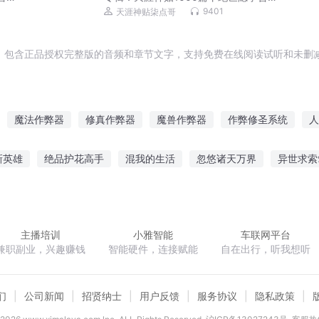
V：qdg6888
9401
天涯神贴柒点哥
，包含正品授权完整版的音频和章节文字，支持免费在线阅读试听和未删减
魔法作弊器
修真作弊器
魔兽作弊器
作弊修圣系统
人
超能作弊器
修仙作弊
作弊之王
火影之超级作弊器
我
新英雄
绝品护花高手
混我的生活
忽悠诸天万界
异世求索
弊器
作弊者空间
异世作弊之王
惊鸿
大维度时代
穿越之寒门千金
因为修炼惹的祸
许你一
主播培训
小雅智能
车联网平台
兼职副业，兴趣赚钱
智能硬件，连接赋能
自在出行，听我想听
们
公司新闻
招贤纳士
用户反馈
服务协议
隐私政策