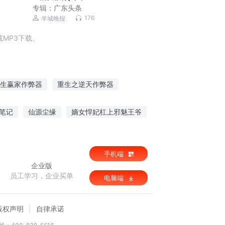
专辑：
广东头条
176
羊城晚报
MP3下载。
生赢家作弊器
重生之逆天作弊器
有无敌作弊器
宅斗作弊器
笔记
仙源尘缘
嫡女悍妃杠上邪魅王爷
座花开不败的城
手机端
企业版
员工学习，企业买单
电脑端
版权声明
自律承诺