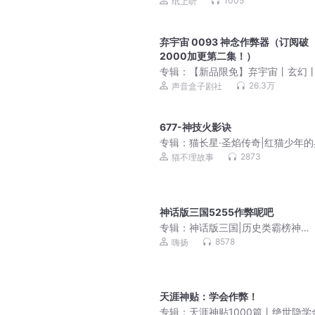
1005
纸上听
弃宇宙 0093 神念作弊器（订阅破
2000加更第二集！）
专辑：
【新品限免】弃宇宙丨玄幻
点白金作家鹅是老五最新作
26.3万
声音盒子剧社
677-神技火影诀
专辑：
猫长星·圣焰传奇|红猫少年
觉醒|猫不理故事
2873
猫不理故事
神话版三国5255作弊呢吧
专辑：
神话版三国|历史类霸榜神
作|4000万人追读|嗨扬领衔有声剧
8578
嗨扬
天涯神贴：学会作弊！
专辑：
天涯神贴1000篇丨绝世隐学