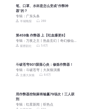
笔、口罩、水杯是怎么变成“作弊神
器”的？
专辑：
广东头条
289
羊城晚报
第459集 作弊器 上【吐血爆更8】
专辑：
万夜之主丨热血玄幻丨奇幻修仙
丨紫襟剧社制作|多人有声剧
5.6万
紫襟剧社
斗破苍穹601陨落心炎：修炼作弊器！
专辑：
斗破苍穹｜大灰狼演播
8.6万
主播大灰狼
用作弊器控制麻将输赢79场次！三人获
刑
专辑：
红星新闻｜听热点