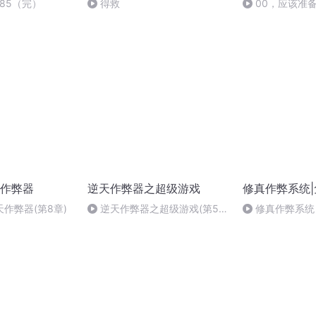
85（完）
得救
00，应该准
作弊器
逆天作弊器之超级游戏
修真作弊系统
作弊器(第8章)
逆天作弊器之超级游戏(第58
修真作弊系统 
章)
局珍惜一辈子