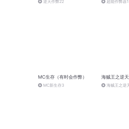
逆天作弊22
超能作弊器1
MC生存（有时会作弊）
海贼王之逆天
MC新生存3
海贼王之逆天