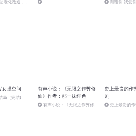
居家适老化改造，拢
谢谢你 我爱你
客“Talk三联”
姚越 晓蓉 唱：
/女强空间
有声小说：《无限之作弊修
史上最贵的作
仙》作者：那一抹绯色
剧
大结局（完结)
有声小说：《无限之作弊修
史上最贵的作弊
仙》作者：那一抹绯色 13 (完
己见
结)