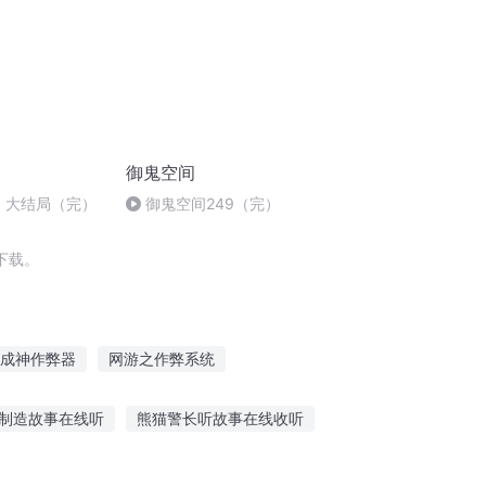
御鬼空间
9 大结局（完）
御鬼空间249（完）
下载。
成神作弊器
网游之作弊系统
末世之系统作弊器
我有一个作弊面板
制造故事在线听
熊猫警长听故事在线收听
忘忧小镇在线听
小宝贝聚精会神听故事