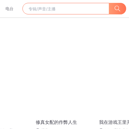
电台
修真女配的作弊人生
我在游戏王里