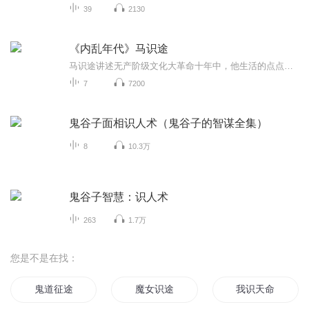
39
2130
《内乱年代》马识途
马识途讲述无产阶级文化大革命十年中，他生活的点点滴滴，
7
7200
鬼谷子面相识人术（鬼谷子的智谋全集）
8
10.3万
鬼谷子智慧：识人术
263
1.7万
您是不是在找：
鬼道征途
魔女识途
我识天命