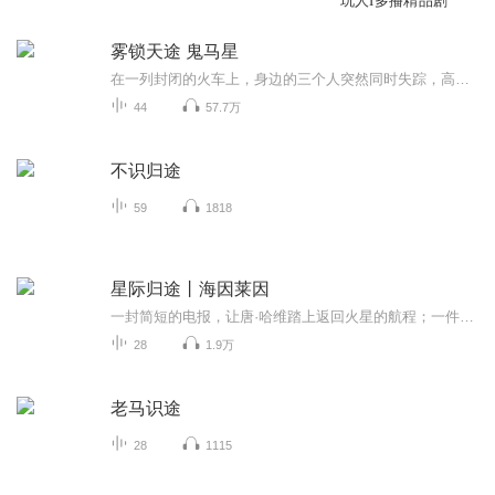
玩人I多播精品剧
雾锁天途 鬼马星
在一列封闭的火车上，身边的三个人突然同时失踪，高竞对此始终无法释怀。三年后，他在报纸的认尸启事上再次看见那个失踪女人的脸。凌晨三点，那女人被发现死在青风中学的三楼女厕所里，她的手指指向前方，死前曾经遭受虐待……受好奇心驱使，高竞和女中学生莫兰一起踏上了破案征途，在反复追问和不断探究中，谜底终于慢慢被揭开，然而当真相逼近时，他们却陷入从未有过的彷徨，原来世界上没有绝对纯真的人……...
44
57.7万
不识归途
59
1818
星际归途丨海因莱因
一封简短的电报，让唐·哈维踏上返回火星的航程；一件神秘的邮包，却给唐惹来地球警察的审问跟踪，渺渺星际，漫漫归途，辗转于地球与金星之间的唐如何才能重返火星家园？其实，答案早就在他的手中，而这一切的背后，还隐藏着一个他始料未及的重大秘密……...
28
1.9万
老马识途
28
1115