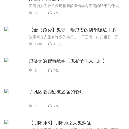
不同的人为什么经历相同的事情会有不同的结果为什么有的人会富有为什么有的人会贫穷为什么有的人长寿为什么有的人养生也爱生病这人间的百态，规律，等待你去发掘，每天一个小故事，了解更多，学到更多......
33
2217
【全书免费】鬼妻丨娶鬼妻的阴阳诡途丨多播有声剧
故事简介人生有许多的禁忌，一日三餐，出行坐卧，买卖租赁，总之吃喝拉撒，无所不禁……生活中若不小心犯了某些忌讳，轻，则霉运缠身。重，则家破人亡！百鬼围家宅，只为索命！爷爷无奈给“我”找了个女鬼当媳妇。从此，“我”踏入神秘莫测的阴阳世界，遭...
1298
11.7万
鬼谷子的智慧绝学【鬼谷子识人九计】
9
452
了凡因语◎勘破迷途的心灯
...
20
2.3万
【阴阳师3】阴阳师之人鬼殊途