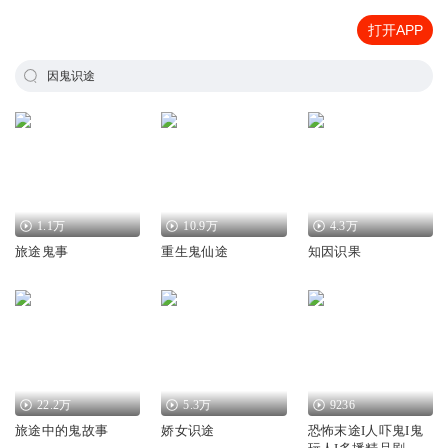
打开APP
因鬼识途
1.1万
10.9万
4.3万
旅途鬼事
重生鬼仙途
知因识果
22.2万
5.3万
9236
旅途中的鬼故事
娇女识途
恐怖末途I人吓鬼I鬼