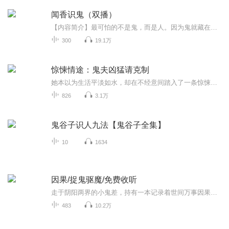
闻香识鬼（双播）
【内容简介】最可怕的不是鬼，而是人。因为鬼就藏在人的心里。我能识别出鬼的气味，也能甄别人心。【作者/主播简介】作者：阿尔萨兰，网络小说作家，代表作《冤鬼契约》《古代女吏日常》。主播：子衿陌，陌声人文化传媒CV，有声主播。声音甜美、音色百变。...
300
19.1万
惊悚情途：鬼夫凶猛请克制
她本以为生活平淡如水，却在不经意间踏入了一条惊悚情途。一个神秘又凶猛的鬼夫闯入她的世界，阴森的气息、诡异的事件接踵而至。然而，在恐惧的包裹下，别样的情愫也悄然滋生。是沉沦于这禁忌的爱恋，还是挣脱恐怖的束缚？且听《惊悚情途：鬼夫凶猛请克制...
826
3.1万
鬼谷子识人九法【鬼谷子全集】
10
1634
因果/捉鬼驱魔/免费收听
走于阴阳两界的小鬼差，持有一本记录着世间万事因果的书册。见证人和妖魔鬼怪的纷乱纠缠，世间万事，皆有因果...
483
10.2万