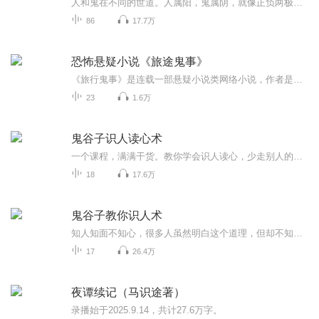
人和鬼在不同的世道。人属阳，鬼属阴，就像正负两极一样互相排斥，所以不能组合在一起，即使组合在一起了，最终还是惨淡的结局。 乐童，本来只是一个生活在象牙塔里的大学生，在一次周末出去打工回来。路中，遭遇了一场车祸。却被一个人救下来。这个人精通五行八卦，追鬼占术。乐童为了救自己的同寝同学而拜他为师。学习捉鬼的秘术，从此通晓阴阳。之后自己和朋友所经历的事情超出了他的想象，跳楼自杀的鬼情侣，修炼百年的蛇仙，精神病医院的连体人。甚至和一个姓叶的神秘阴阳家族扯上了关系，一团团的秘密笼罩着自...
86
17.7万
恐怖悬疑小说《旅途鬼事》
《旅行鬼事》是连载一部悬疑小说类网络小说，作者是北府小泽十年以后。四人旅行之中遇到的种种鬼事，90后一行人推动故事发展。爱情让他们走在了旅行的路上，揭开各地区无法解释的秘密，带着恐惧之心来品尝一下书中之奥秘
23
1.6万
鬼谷子识人读心术
一个课程，满满干货。教你学会识人读心，少走别人的弯路。当今的国际关系其实内核也是鬼谷子的思想。悄悄跟我学起来！不是我教你坏，害人之心不可有，咱防人之心不可无。预祝你职场一帆风顺，你会发现学会鬼谷子之后找对象都轻松简单了起来。
18
17.6万
鬼谷子教你识人术
知人知面不知心，很多人虽然明白这个道理，但却不知道如何识别身边的人，看透他们到底是君子还是小人。比如，有的人表面上看起来和和气气，和你相处时特别融洽，但却在背地里对你下黑手，把你卖了你还得替他数钱——这种人的危害很大，但也很难识别。
17
26.4万
夜谭续记（马识途著）
录播始于2025.9.14，共计27.6万字。