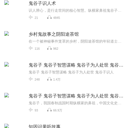
鬼谷子识人术
识人辨心，是行走世间的核心智慧。纵横家鼻祖鬼谷子，将毕生洞察人性的经验凝结为识人秘术，历经千年仍闪耀着实用光芒。 本专辑将拆解鬼谷子 “观言察色、揣情摩意” 的核心法则。从眼神神态辨心性，从言行举止判格局，从兴趣偏好知底线，用生动案例还原...
21
4845
乡村鬼故事之阴阳途茶馆
在一个被神秘事件笼罩的乡村，阴阳途茶馆的年轻道士李小天和他的师傅张玄清，以及师弟王小山，卷入了一系列灵异事件的调查中。故事开始于他们对被称为“幽魂隧道”的地方进行探索，那里传说有鬼魂出没。在他们的调查中，揭露了当地一个不祥和的传言，以及...
116
962
鬼谷子 鬼谷子智慧谋略 鬼谷子为人处世 鬼谷子识人
鬼谷子 鬼谷子智慧谋略 鬼谷子为人处世 鬼谷子识人
248
1.4万
鬼谷子 鬼谷子智慧谋略 鬼谷子为人处世 鬼谷子识人
鬼谷子，我国春秋战国时期纵横家的鼻祖，中国文化史上充满神秘色彩的人物之一。欢迎订阅关注本专辑同时，如果您个人有情感、事业、财运等方面的问题，可以找我一对一帮您做运程指导方案幑lishuo993（记得备注888）
93
66.9万
知因识果听故事