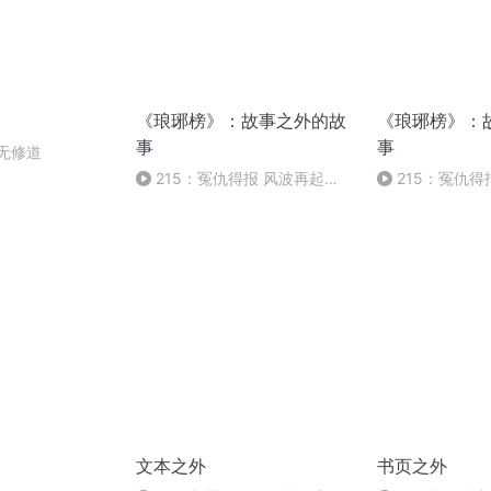
《琅琊榜》：故事之外的故
《琅琊榜》：
事
事
.无修道
215：冤仇得报 风波再起
215：冤仇得
（下）
（下）
文本之外
书页之外