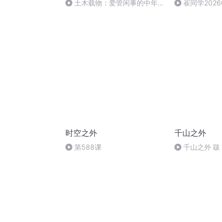
土木载物：爱管闲事的中年神
崔同学2026
登：不安全的“网络安全”宣传板
- 图纸之外
时空之外
千山之外
第588课
千山之外 跋