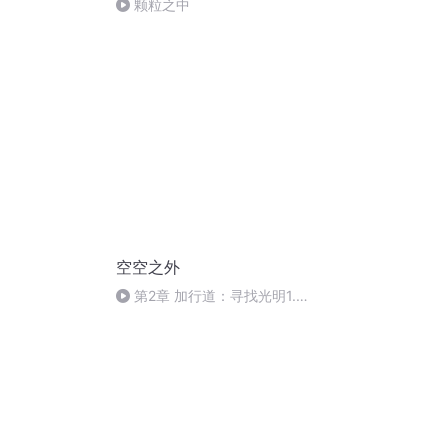
颗粒之中
空空之外
第2章 加行道：寻找光明1.串
习力与薰修