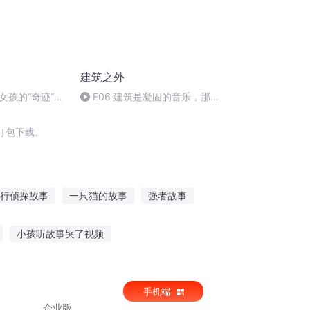
建筑之外
女孩的“奇迹”年
E06 建筑是凝固的音乐，那
音乐呢
打包下载。
行侦探故事
一只猫的故事
强者故事
得谁的故事
梦回故国
小孩听故事哭了视频
片
海贼最新故事在线听
手机端
声在线听
企业版