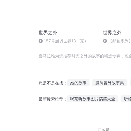
世界之外
世界之外
157号崩坍世界18（完）
【邮轮系列
面-最终话
喜马拉雅为您推荐时光之外的故事的精选专辑，包
她的故事
脑洞番外故事集
您是不是在找：
小强故事
人外有女主天外有
喝茶听故事图片搞笑大全
听
最新搜索推荐：
我和外国实习生的故事
天外
听故事的人怎么描述他们
小
听白雪公主故事画画
免费下
云剪辑