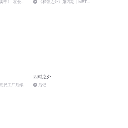
卖部》-在爱与
《和弦之外》第四期丨MBTI
的光
歌单盲盒大揭秘：ds居然比我更
懂我的网易云？
四时之外
现代工厂后续；
后记
红减肥针难挡裁
疫苗进入中国免疫