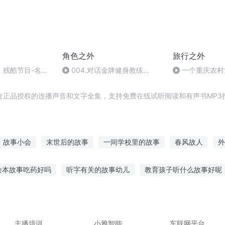
角色之外
旅行之外
】残酷节目-名场
004.对话金牌健身教练
一个重庆农村
Tina：如何做到开心运动，快乐
猪宴
减肥？你想知道的这篇都有！
含正品授权的连播声音和文字全集，支持免费在线试听阅读和有声书MP3
故事小会
末世后的故事
一间学校里的故事
春风故人
外
男主
我外星人奇异猫的故事
我故事里的你
末日之后你还能记
绘本故事吃药好吗
听字有关的故事幼儿
教育孩子听什么故事好呢
之外
中外科学家故事精讲
青春里的小故事
自己与自己的故事
熊星空故事在线听
孩子多大培养听故事能力
听大象讲故事原文图
载听故事米小圈
你喜不喜欢听故事
周淑怡听故事
西施故事原
主播培训
小雅智能
车联网平台