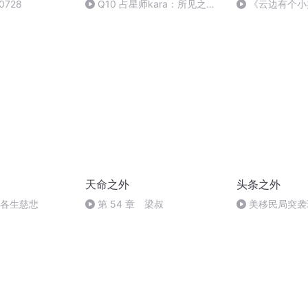
0728
Q10 占星师kara：所见之人
《云边有个小
给人希望，所讲之话给人力量
离别中找寻生命
天命之外
头条之外
 各生慈悲
第 54 章 梁叔
美移民局突袭
法再换总理；网
员压力；HPV
计划