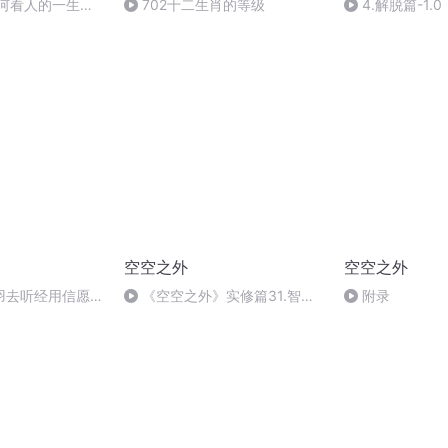
如何看人的一生的
702十二生肖的等级
4.解脱篇-1.0
空空之外
空空之外
羽去听经用信愿来
《空空之外》实修篇31.智信
附录
的生起