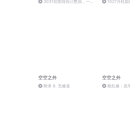
3031别觉得自己憋屈，一切
1027月柱
都是最好的安排（下）
档次（一）
空空之外
空空之外
附录 8. 无修道
散乱修：息
破除执著