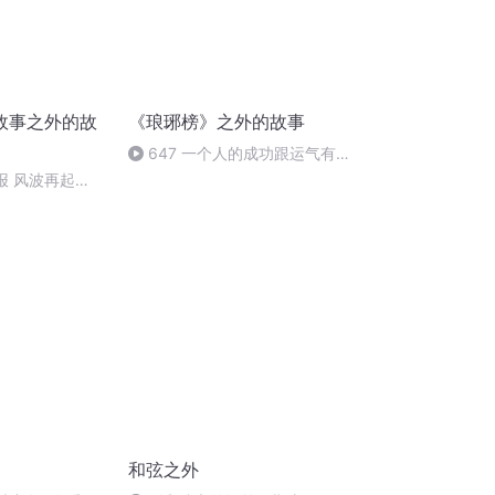
故事之外的故
《琅琊榜》之外的故事
647 一个人的成功跟运气有
关系吗？
报 风波再起
和弦之外