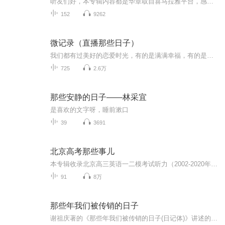
听友们好，本专辑内容都是华章取自喜马拉雅平台，感谢喜马拉雅搭建了这么好的艺术平台，华章希望能够持续得到听友们和喜马拉雅的关注与支持。
152
9262
微记录（直播那些日子）
我们都有过美好的恋爱时光，有的是满满幸福，有的是伤痕累累，但不管哪一种，我们都曾真爱过，它都是我们最宝贵的记忆……
725
2.6万
那些安静的日子——林采宜
是喜欢的文字呀，睡前漱口
39
3691
北京高考那些事儿
本专辑收录北京高三英语一二模考试听力（2002-2020年）感谢刘凯老师的大力支持！ 感谢教育考试研究院的大力支持！！！北京市高三年级英语一二模考试听力（包含2012-2020年全部内容） 更多精彩内容请登录以上网站查看，同时感谢喜马拉雅平台的大力支持所有...
91
8万
那些年我们被传销的日子
谢祖庆著的《那些年我们被传销的日子(日记体)》讲述的是一个完全真实的故事。本书以日记体的写作手法，讲述了作者误入传销组织，面对疯狂的洗脑，从排斥到疑惑，从疑惑到沉迷，只到最终醒悟，逃脱虎穴的全然经历。整个文章以感情的发展为线索，以所谓善意...