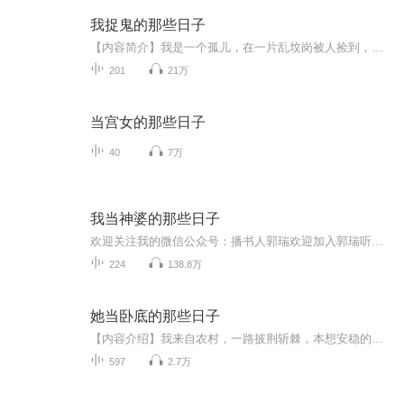
我捉鬼的那些日子
【内容简介】我是一个孤儿，在一片乱坟岗被人捡到，因为长得水灵，取名张灵。于是，我跟着村子利的张老头，开始了捉鬼的日子。【作者】云衍【主播】北斋雪【购买须知】1.本作品为付费有声书，购买成功后，即可收听。2.版权归九阅小说所有，严禁翻录成任何...
201
21万
当宫女的那些日子
40
7万
我当神婆的那些日子
欢迎关注我的微信公众号：播书人郭瑞欢迎加入郭瑞听友总群：524883526 想近距离跟郭瑞接触的朋友，欢迎加入听友总群啊。谢谢大家啦。跪求打赏啦。。。。。。。。谢谢打赏的朋友啦。
224
138.8万
她当卧底的那些日子
【内容介绍】我来自农村，一路披荆斩棘，本想安稳的过日子，却为爱做了卧底……【作者】金笑【主播】墨语金金、刀刀【购买须知】1.本作品为付费有声书，购买成功后，即可收听。2.版权归九阅小说所有，严禁翻录成任何形式，严禁在任何第三方平台传播，违者...
597
2.7万