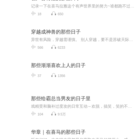
记录一下在喜马拉雅这个有声世界里的努力~谁都跑不过时间，只能想想超越自己~
18
650
穿越成神兽的那些日子
异世有风险，穿越需谨慎。 别人穿越，要不是苏破天际，要不是底层爬起，就她沐蓝梦最稀奇，一不小心成了王牌契约兽。 给别人当外挂也就算了，最起码传奇魔兽的身份说出去很拉风，可惜呢，她就是一缕残魂，这就很尴尬了。 最尴尬的是，她的主人总是嫌弃...
566
6233
那些渐渐喜欢上人的日子
37
1356
那些给霸总当男友的日子里
戏精受和脑补过度攻的日常互动～欢脱，搞笑，笑的不能自理系列。为爱营业，欢乐无限～生活不易，请多多支持和打赏～关爱主播，人人有责！阿羡就靠你们续命啦……听说需要100个字才能有热搜推荐～我多写点文字估计能凑够数吧……
104
9.5万
华章｜在喜马的那些日子