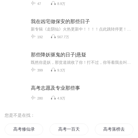
47
8.9万
我在凶宅做保安的那些日子
新专辑《走阴仙》火热更新中！！！！点此跳转停更！！！问我为什么？文本目前就写到这！！！有文本之后会继续录！那一年，我二十二岁，从部队退伍来到南方都梁这座小城个把月了，一直没找着合适的工作，身上的钱也开始见底，就在我打算灰溜溜回老家的时候...
192
567.7万
那些降妖驱鬼的日子|悬疑
既然你是妖，那贫道就收了你！打不过，你等着我去叫我师傅来！乡村小子张强身世离奇，被各方势力所觊觎自幼父母身亡，相依为命的爷爷也莫名身亡手无寸铁之力，如何能在这充满妖魔鬼怪的世界里获得一线生机！
399
9.3万
高考志愿及专业那些事
280
4.9万
您是不是在找：
高考修仙录
高考一百天
高考落榜去修仙