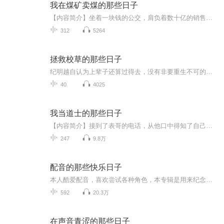
我在煤矿卖煤的那些日子
【内容简介】坐着一块钱的公交，肩负着数十亿的销售任务；吃着七八块钱的面条，谈着一笔几百万的生意；睡着百十来块的旅馆，指点着N多亿的市场......这就是卖煤的。卖煤的风光过，任性过，同时也煎熬过，惆怅过。煤老板～煤贩子的称号不绝于耳，可谁知多少...
312
5264
拯救校草的那些日子
纪明越自认为上辈子还算过得去，没有非要重生不可的理由。那么老天让他从高中再次来过，一定是为了改写一中校草兼他暗恋对象林风的悲剧命运！ 为了拯救男神，纪明越摩拳擦掌。 第一步，为了防止校草成绩下滑，自告奋勇做同桌去监督他； 第二步，为了防止校草孤单寂寞，努力搭话成为朋友； 第三步，为了防止校草极品亲戚作妖，关怀帮助校草的病弱妈妈，邀请校草来自家度假！ 一步一个jio印，非常nice！ 救着救着，忽然有一天…… 林风低头望着他，眼神明白透澈：“你是不是喜欢我？” 纪明越：“不不不不不……” 林风：“我也喜欢你。” “……”纪明越果断改口，“不不不——不喜欢你是不可能的！” *小甜饼，学霸清冷攻x富二代元气受。 上辈子一个懵懵懂懂，一个磕磕绊绊，这辈子从最好的时光再来，一边谈恋爱一边努力成长，一起成为更好的人的故事。 明月如霜，好风如水，清景无限。 谈恋爱为主，1v1，HE。
40
4025
我当道士的那些日子
【内容简介】接到了表哥的电话，从他口中得知了自己为什么总是碰上鬼。走阴间，渡亡灵，师父说我注定要吃这碗死人饭……【作者简介】三金八两【主播简介】叶枫：24岁一开始很喜欢听有声小说 到后来从听有声小说 变成了讲有声小说 希望能一直做下去
247
9.8万
配音的那些快乐日子
本人酷爱配音，喜欢尝试各种角色，本专辑是用来纪念自己快乐的配音成长历程的，感兴趣的小伙伴欢迎多多订阅哟！
592
20.3万
在声音青涩的那些日子