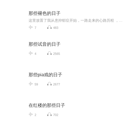
那些褪色的日子
这里放置了我从患抑郁症开始，一路走来的心路历程 ，和一些自我疗愈的过程中的思考。
7
483
那些试音的日子
4
2565
那些pia戏的日子
59
2677
在红楼的那些日子
2
702