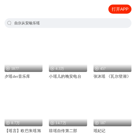
打开APP
自尔从安喻乐瑶
1877
4.3万
457
夕瑶der音乐库
小瑶儿的晚安电台
张沐瑶 《瓦尔登湖》
8.7万
14.7万
187
【瑶言】欧巴朱瑶旭
琼瑶自传第二部
瑶妃记