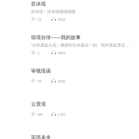
苏沐瑶
苏沐瑶丶沐沐喵喵喵喵喵
33
2518
琼瑶自传——我的故事
“生时愿如火花，燃烧到生命最后一刻。死时愿如雪花，飘然落地，化为尘土。”这样的生死观，深刻又令人深思。《我的故事》这本书简直是琼瑶人生的真实写照然，仿佛是一幅徐徐展开的画卷，将她的点点滴滴清晰呈现。书中，琼瑶毫不保留地分享了自己的成长经...
2
3569
审视瑶函
34
2835
云景瑶
487
1.8万
宋瑶未央