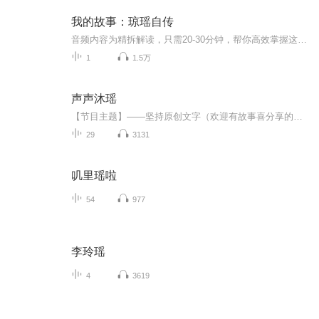
我的故事：琼瑶自传
音频内容为精拆解读，只需20-30分钟，帮你高效掌握这本书的精华内容。探究作品背后，知名作家琼瑶的爱情故事与人生经历。听书亮点1、恋人和夫妻之间只有感情是不够的，还要有共同经营的意识和行动；2、为了逃避这种折磨，她一有时间就疯狂阅读各种文学作品...
1
1.5万
声声沐瑶
【节目主题】——坚持原创文字（欢迎有故事喜分享的你投稿）【主播】——白沐瑶，一个喜欢自言自语，心里话八级，花式单身大赛冠军，喜欢和喜欢我的人嘀哩呱啦...【适合谁听】——无封顶，无限制，你喜欢最重要【主播的话】——想陪你翻山越岭，想陪你一起...
29
3131
叽里瑶啦
54
977
李玲瑶
4
3619