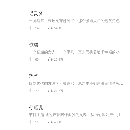
瑶灵缘
一觉醒来，云瑶竟穿越到书中那个惨遭灭门的炮灰角色身上。血腥的家族废墟，邪道修士的肆虐，让她陷入绝境。然而，她意外获得了仙灵宝库和读心术两大金手指。为了拯救家人，她必须在邪道的围攻中找到破局的关键。云瑶能否凭借自己的智慧和宝库的力量，守护...
142
5466
琼瑶
一个普通的女人，一个平凡，真实而执着追求幸福的小女人，琼瑶，本名陈喆，曾用笔名凤凰、心如，1938年4月20日生于四川省成都市，祖籍湖南省衡阳县三湖镇（原渣江）[115]，中国当代作家、编剧、影视制作人，毕业于台北第二女子中学。[1]1949年，随父陈致平...
63
20.8万
瑶华
回到古代的方法？不知道耶！总之本小姐是没闹清楚就回去了，要不你来试试，告诉我怎么回去？回到康熙年间，我的口号是：看好历史方向，牢牢巴结胤禛，最好混吃混喝，说不定什么时候，就能‘咻’的一声回到现代呢？但这个八阿哥怎么总来搅局？一段步步为营的宫闱情仇，一首唯美麻辣的超时空恋曲。 对于无关的人来说，也许只是一场戏，可以云淡风轻的看待这一切，但是女主角却爱上了一个注定失败的人，爱永远是没有理由的。
72
21.7万
兮瑶说
节目主题:通过声音陪伴孤独的灵魂，从内心深处产生共鸣和思考，一起升华自己的人生和价值观主播是谁:初瑶适合谁听:所有听众更新评率：每周一到周五早八点更新一集，周末不更新
118
4966