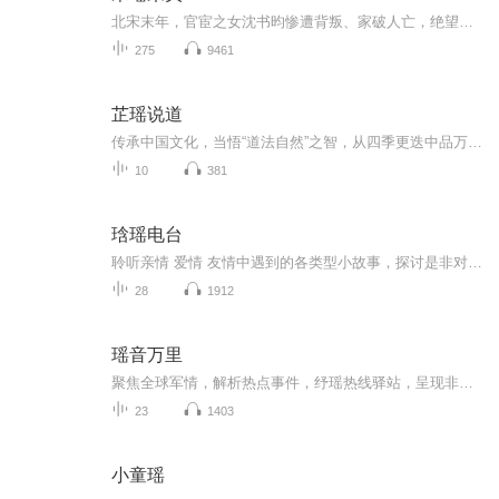
北宋末年，官宦之女沈书昀惨遭背叛、家破人亡，绝望之际获仙人赠予九次穿越机会，以“救赎”换家人重生。她化身婢女、药铺学徒、青楼歌女，在汴河的桨声与宫墙的风里，步步为营，逆天改命。当九次轮回落幕，她终将揭开灭门惨案背后的阴谋，用智谋与坚韧，...
275
9461
芷瑶说道
传承中国文化，当悟“道法自然”之智，从四季更迭中品万物共生之道，于山水草木间寻天人合一之境。
10
381
琀瑶电台
聆听亲情 爱情 友情中遇到的各类型小故事，探讨是非对错人世百态情感
28
1912
瑶音万里
聚焦全球军情，解析热点事件，纾瑶热线驿站，呈现非凡内容。
23
1403
小童瑶