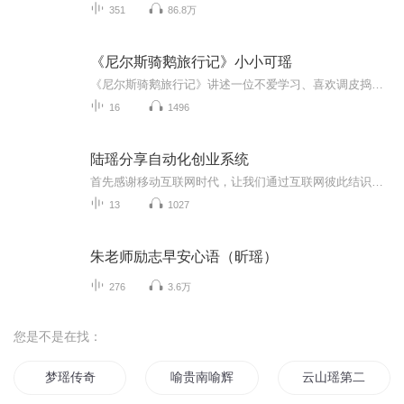
351
86.8万
《尼尔斯骑鹅旅行记》小小可瑶
《尼尔斯骑鹅旅行记》讲述一位不爱学习、喜欢调皮捣蛋的男孩尼尔斯，因一次意外，变成了一个小人儿，并和自家的公鹅跟随一群大雁进次了一次沿着瑞典全国的长途旅行，在这次冒险的旅行中，尼尔斯历尽艰辛，经受种种考验，精神意志和品质得到了锤炼，并且增...
16
1496
陆瑶分享自动化创业系统
首先感谢移动互联网时代，让我们通过互联网彼此结识，也非常荣欣受德道国际云创系统的邀请，来到这里与大家分享让人人都可以轻松创业的自动化营销系统，又如何用这系统突破周薪过万呢？欢迎感兴趣的朋友慢慢听我道来，希望能够帮助有需要的朋友！2018年我一定要帮助500名有梦想并且愿意行动的朋友通过互联网成功！
13
1027
朱老师励志早安心语（昕瑶）
276
3.6万
您是不是在找：
梦瑶传奇
喻贵南喻辉的诗歌
云山瑶第二