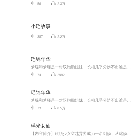
56
2.3万
小瑶故事
387
2.2万
瑶锦年华
梦瑶和梦瑾是一对双胞胎姐妹，长相几乎分辨不出谁是姐姐或妹妹。梦家集团的梦瑶梦瑾从小与夏家集团董事长夏启的大公子夏风有过婚约，这三人组合从小便一起玩耍，但随着年龄的增长，感情也慢慢的发生了变化……
74
2992
瑶锦年华
梦瑶和梦瑾是一对双胞胎姐妹，长相几乎分辨不出谁是姐姐或妹妹。梦家集团的梦瑶梦瑾从小与夏家集团董事长夏启的大公子夏风有过婚约，这三人组合从小便一起玩耍，但随着年龄的增长，感情也慢慢的发生了变化......
73
8.5万
瑶光女仙
【内容简介】欢脱少女穿越异界成为一名剑修，从此修真大陆有了一个沉迷修仙，法力无边的瑶光仙子。“听说女主她兄弟姐妹遍地走，仇人更是多如狗，官配一个也没有。” 【作者/主播简介】作者：微雨有橙，网络小说作家。主播：克里斯朵，曾入选著名选秀节目...