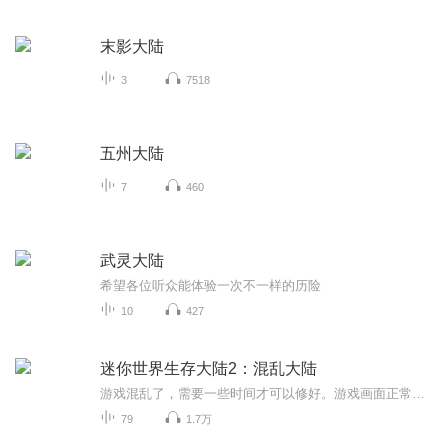
末影大陆
3
7518
五州大陆
7
460
武灵大陆
希望各位听众能体验一次不一样的历险
10
427
迷你世界生存大陆2：混乱大陆
游戏混乱了，需要一些时间才可以修好。游戏画面正常后，虽然回复了正常，但是却和以前不一样了。究竟是谁在控制游戏？专辑中揭晓答案。
79
1.7万