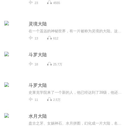
23
4555
灵境大陆
在一个遥远的神秘世界，有一片被称为灵境的大陆。这片大陆上，魔法与武技共存，各种奇异的生物和神秘的力量隐藏在每一个角落。 云风，一个身世成谜的少年，生活在灵境大陆边缘的小村庄。他天生拥有一双能够洞察神秘力量的眼睛，但却因力量未觉醒而常被村人...
13
612
斗罗大陆
18
25.7万
斗罗大陆
史莱克学院来了一个新的人，他已经达到了39级，他还会再升级吗？
11
2.5万
水月大陆
盘古之牙、女娲神石、水月拼图，幻化成一片大陆，名为水月大陆，上演了一出群雄争霸的好戏