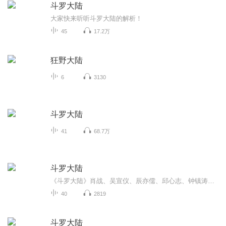
斗罗大陆
大家快来听听斗罗大陆的解析！
45
17.2万
狂野大陆
6
3130
斗罗大陆
41
68.7万
斗罗大陆
《斗罗大陆》肖战、吴宣仪、辰亦儒、邱心志、钟镇涛、朱珠、高泰宇、黄灿灿、刘美彤、刘润南、丁笑滢、敖子逸等主演的玄幻剧。该剧改编自唐家三少同名小说，讲述了自幼丧母与父亲相依为命的唐三，凭着自己的恒心和实力克服了重重困难，佑护亲人、振兴宗门...
40
2819
斗罗大陆