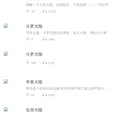
讲解一下斗罗大陆，自我想法，不喜勿喷！！！“小红书”是下了斗罗片段，内容绝对原创
18
11.6万
斗罗大陆
节目主题：斗罗大陆适合谁听：老人小孩，孕妇大人谁听都好听书籍信息：高级曝光，超级好听耶耶耶呜呜内容重点：修炼你只要记住超好听就完了耶耶呜呜呜呜主播介绍：没有什么粉丝的小主播只有一点点粉丝而已主播寄语：只要记住说什么？超级好听耶耶呜呜超级...
8
1406
斗罗大陆
244
1.8万
半兽大陆
亚伦是个处在社会边缘,经常徘徊于死亡线上的半兽人。当有一天善良的亚伦,用生命帮助了一只受伤的独角兽后,他的命运突然精彩起来。精灵、兽人、血族、等等纷纷向其投来橄榄枝。而由于他的善良和坚韧,一步步成为了这个世界的救世主……
63
4.6万
生存大陆