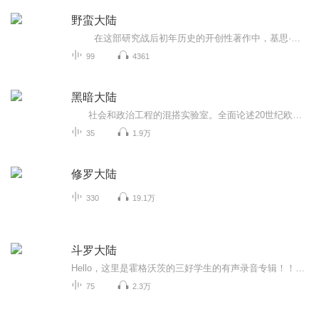
野蛮大陆
在这部研究战后初年历史的开创性著作中，基思·罗威描绘了一片仍然被暴力缠绕的大陆，在那里，有相当部分民众仍未相信战争已然结束。他勾勒了道德败坏的沦亡景象，以及永不餍足的复仇渴望，这是长期冲突的后遗症。他描绘了种族清洗和国内战争...
99
4361
黑暗大陆
社会和政治工程的混搭实验室。全面论述20世纪欧洲的艰难历程。 马克·马佐尔戳穿自由民主的神话，深入探索欧洲有史以来纠结、扭曲、暴力、撕裂和重组并存的100年。一边是接纳异族，一边是种族歧视；一边是帝国主义的野心，一边是民族自决...
35
1.9万
修罗大陆
330
19.1万
斗罗大陆
Hello，这里是霍格沃茨的三好学生的有声录音专辑！！欢迎光临哟，接下来，我将会为你讲解一些有关斗罗大陆的解析哟！！谢谢支持奥～～
75
2.3万