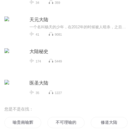
34
359
天元大陆
一个名叫杨天的少年，在2012年的时候被人暗杀，之后穿越到天元大陆这个武者的世界，机缘巧合之下获得了名为血隐镯的神器。通过神器使他的实力突飞猛进，大战各种恶势力...故事的结局请进正文聆听，嘿嘿
41
9081
大陆秘史
174
5449
医圣大陆
35
1227
您是不是在找：
喻贵南喻辉的诗歌
不可理喻的恋人
修道大陆