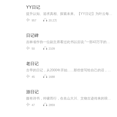
YY日记
提升认知、追求真相、探索未来。【YY日记】为叶云每天发表的日记内容，每天1小篇。最新认知都在最新篇章，随着认知不断被颠覆、人生也越来越美好，真正展现了一个穷得只剩追求的产品人的人生成长轨迹，希望对您有所启发。每天早上发表日记，每天晚上录音，上传更新。所有涉及的原创内容版权，全部均归叶云YY所有，即本人所有。想了解更多请查看：
957
20.2万
日记碑
吉林省作协一位副主席看过此书以后说:“一部43万字的大书，我一口气把它读完。若把这部书拍成电视连续刷，全国人民会哭声一片！”这是一部写冤狱生活的书；写无辜“囚徒”为求得自由而不断抗争的书；是作者以亲身经历研血为墨写就的一部人间悲剧。唐天明一...
50
2109
老日记
古早的日记，从2000年开始......那些曾写给自己的话，还记得多少？生于80年代末，不知道自己的成长经历是否具有某些代表性。主播另一个播客《情绪便利店》点我跳转
45
1688
游日记
腹有诗书，吟啸而行，在名山大川、文物古迹传来的琅琅诵读声中，享受到“知识变现”的实惠，更感受到“读万卷书，行万里路”的畅快
47
2859