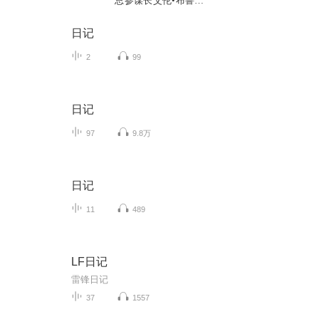
总参谋长艾伦•布鲁克
战时日记|二战|战略
思维
日记
2
99
日记
97
9.8万
日记
11
489
LF日记
雷锋日记
37
1557