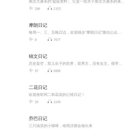
南京大屠杀的“超级资料”。它是一部关于南京大屠杀的逐日编年史和百科全书。每天两集更新，欢迎订阅收听！声音魔术师带您收听好声音！
296
2.8万
摩朗日记
每周一、三、五晚22点，欢迎移步“摩朗日记”微信公众号，就着香浓醇厚的热咖啡，和Mr.摩朗一起，聆听咖啡里的爱情故事和人生感悟。你也可以，把你的故事发到1729123907@qq.com，和更多的人，分享你的心情往事。
8
7577
锦文日记
历史架空，双儿生子的世界，双男主，没有女主。很早以前录的，重修重传。侵删，请联系我立刻删除，谢谢！
97
6996
二花日记
欢迎收听阿二和花花的心情日记！
20
1145
乔巴日记
三只搞笑的小猫咪，啥绝活都会做出来