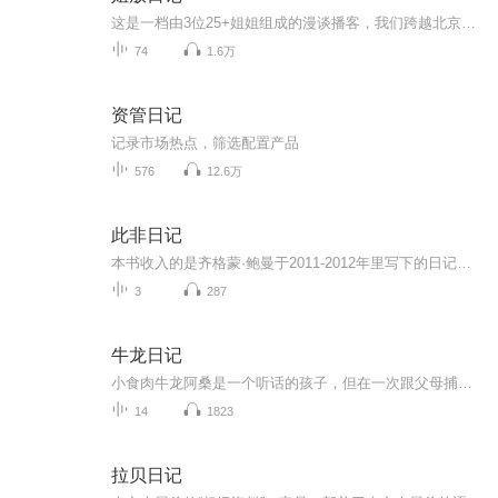
这是一档由3位25+姐姐组成的漫谈播客，我们跨越北京、上海、成都，围绕女性成长生活中的大小事，与你分享我们的踩坑经验与姐味文学，还有稀松平常的快乐与思考。犹豫就会败北，爱姐永不后悔，麻溜儿关注，姐门永存！公众号：姐放日记听友群：添加小助理姐...
74
1.6万
资管日记
记录市场热点，筛选配置产品
576
12.6万
此非日记
本书收入的是齐格蒙·鲍曼于2011-2012年里写下的日记式随笔，他在文中对快速流动的现代社会中民主、自由、信仰等理念所遭遇的困境作了清晰而深刻的阐述，指出它们未来衍变的可能性方向，同时他也对西方政治现实、社会学家的人文立场作了独到而令人深省的评...
3
287
牛龙日记
小食肉牛龙阿桑是一个听话的孩子，但在一次跟父母捕猎的意外中被几只恶毒的霸王龙所抓。阿桑吃了不少苦头，他是否能脱离险境？
14
1823
拉贝日记