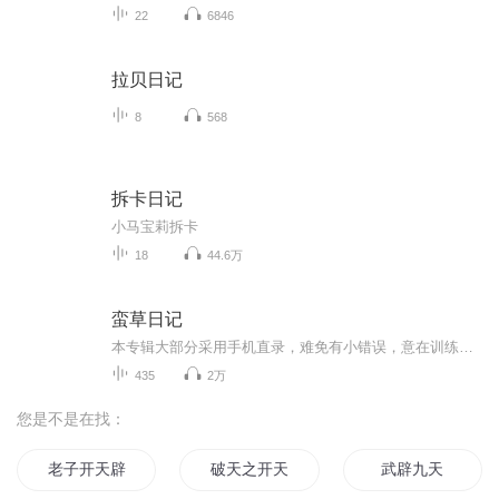
22
6846
拉贝日记
8
568
拆卡日记
小马宝莉拆卡
18
44.6万
蛮草日记
本专辑大部分采用手机直录，难免有小错误，意在训练自己减少失误，感谢对我本专辑喜欢的小耳朵的包容之心，除了感谢还是感谢️❤️
435
2万
您是不是在找：
老子开天辟地
破天之开天辟地
武辟九天