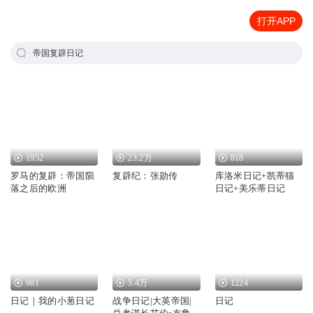
打开APP
帝国复辟日记
1952
23.2万
818
罗马的复辟：帝国陨
复辟纪：张勋传
库洛米日记+凯蒂猫
落之后的欧洲
日记+美乐蒂日记
981
5.4万
1224
日记｜我的小葱日记
战争日记|大英帝国|
日记