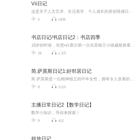
Vii日记
这是关于人文艺术、生活美学、个人成长的原创情感日记。希望我的每日自我更新，能滋养心灵，伴你前行，收获理想的生活与爱情。主播介绍：画家，资深设计总监，艺术顾问我如何介绍我自己，都不及你参与我的生命之旅。致每一位不可思议小姐与不可能先生
5
1936
书店日记/书店日记2：书店四季
18岁的时候，肖恩•白塞尔第一次在苏格兰小镇威格敦看到那家名叫“书店”（The Book Shop）的书店。他和朋友散步路过，看到堆满书籍的橱窗，对朋友说：“这家店到年底一定倒闭。”十三年后，2001年，肖恩买下了这家书店。起初，肖恩对于如何经营书店一无所...
29
1.3万
简.萨莫斯日记1:好邻居日记
简.萨莫斯是一位精神独立的中年女性，拥有令人羡慕的时尚杂志工作以及上流社会的社交圈。简在失去母亲和丈夫后，对原本的情感和生活状态产生了质疑和思考。
8
1110
主播日常日记2【数学日记】
数学小知识，等你来探索！
8
412
姐放日记