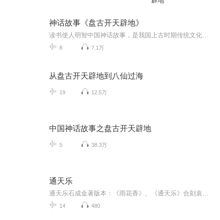
辟地
神话故事《盘古开天辟地》
读书使人明智中国神话故事，是我国上古时期传统文化的产物
8
7.1万
从盘古开天辟地到八仙过海
19
12.5万
中国神话故事之盘古开天辟地
5
38.3万
通天乐
通天乐石成金著版本：《雨花香》、《通天乐》合刻袁载钖序本。十二篇。作者：石成金，汤州人，字天基，号惺斋。生于顺治末，事亲孝，重然诺，着有《传家宝》四集，都百余种，取居家寻常事，演以俚俗语，意存激劝，颇行于世。乾隆初卒，年八十余，约当１６...
14
480