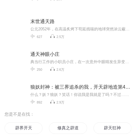
末世通天路
公元2052年，在高温炙烤下苟延残喘的地球突然浓云蔽日，本不应该存在的通天塔突然出现在大地之上，巍峨的展现在世人眼前。这一天，辛凡途开始了艰辛的攀塔登天之路……根本停不下来！三章违规下架了
627
2.5万
通天神眼小庄
典当行工作的小职员小庄，在一次意外中眼睛发生异变美轮美奂的陶瓷，古拙大方的青铜器，惊心动魄的赌石接踵而来，他的生活也随之产生了天翻地覆的变化……
250
2.6万
狼妖封神：被三界追杀的我，开天辟地造第4界｜玄幻
什么？妖？狼妖？笑话！你说我是我就是了吗？不过……我还真就是了！他是狼妖，却不愿被命运束缚。为了逃避天劫，他化身为人类，踏入人族世界，潜心学习道术，只为求得一线生机。然而命运从不眷顾异类，他的存在，终究还是被高高在上的“神”发现了。三界...
892
2.9万
您是不是在找：
辟界开天
修真之辟道成神
辟天狂神