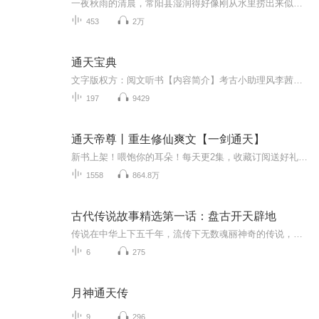
一夜秋雨的清晨，常阳县湿润得好像刚从水里捞出来似的，就连街道两旁店面的门板都散发着湿漉漉的水腥味儿... ...此时，一阵尖利的喊叫声打破了清晨的宁静。“小易子！你这小鬼，懒得像猪一样，要睡到什么时候啊，还不赶紧起来打扫！就这样，易小贼带着哈欠...
453
2万
通天宝典
文字版权方：阅文听书【内容简介】考古小助理风李茜童鞋被拍飞到神仙满天飞的洪荒年代。 可是，她木有灵根，木有空间，木有外挂……她就是个废材。 然而，宝典在手，知识改变命运；打怪升级，废材也能把仙修。 女主撂下话：姐有《通天宝典》，姐怕谁！神挡...
197
9429
通天帝尊丨重生修仙爽文【一剑通天】
新书上架！喂饱你的耳朵！每天更2集，收藏订阅送好礼！大型长篇东方玄幻小说来了！！！《斗罗大陆》《斗破苍穹》之后又一神作，且看新主人破星河，踏乾坤！专辑数量800集＋，月月爆更爽不停！！！【作品简介】 逃避躲藏，并不能阻止家园的沦丧！祈祷无用，只能大杀四方！融合神眸的叶夕，开始了属于自己的传奇！吸自然精华之力，强己身，震天地，破星河，踏乾坤！定乱世浮沉，惊九霄鬼神！你若敢伤他一分，他必定屠你满门！作者：断阳主播：知我、默思梁文若君 “ ...
1558
864.8万
古代传说故事精选第一话：盘古开天辟地
传说在中华上下五千年，流传下无数魂丽神奇的传说，让我们一起穿越时光的隧道，去探录六个最负盛名的古老故事，从开天辟地的毫情，到儿女情长的缠绵，从妙趣横生的寓言到凄碗动人的神话，让我们踏入这段奇妙的古韵之旅
6
275
月神通天传
9
296