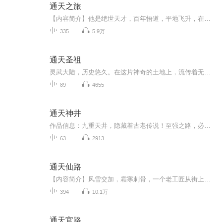
通天之旅
【内容简介】他是绝世天才，百年悟道，平地飞升，在仙界拜入上古大派，短短数千年就成为天界最年轻的仙帝，风光无限。却不幸遭遇时空风暴，异世重生。身怀守护门派的责任和镇派之宝的他，不得不又踏上重修之路，回归之路。身在异世，有些高傲，冷漠的他又...
335
5.9万
通天圣祖
灵武大陆，历史悠久。在这片神奇的土地上，流传着无数仙、佛、魔、妖、鬼的离奇故事，东南之滨，地势复杂，山险水恶，妖兽霸道，鬼怪横行，寻常人根本就极近不得。入云峰，东南之滨最高的一座山峰，同时这里也是灵武大陆昊天宗的门派所在作者：醉春风，小说作家演播：朗朗出品：逸然文化出品每天更新一集，时间不确定。
89
4655
通天神井
作品信息：九重天井，隐藏着古老传说！至强之路，必定艰辛曲折，但又热血非常。红颜相伴，更添几多柔肠。少年萧云拥有着残缺记忆，一步步踏上巅峰之路，去找寻九天神井背后的惊世秘密…力量进阶层次：内力、脉力、元力、灵力、神力。修为境界层次：先武、后武，通脉、脉门，御元、元魂，涅槃、灵尊，坤神、乾神、帝境！作者：南山寻鹤主播：六月思齐
63
2913
通天仙路
【内容简介】风雪交加，霜寒刺骨，一个老工匠从街上收养了一个快被冻死的孩子。得军火，锻兵器，一身神技，引得八方相求。习武道，护家国，拳打乾坤，脚踏通天仙路！【作者/主播简介】作者：苍天白鹤，网络小说大神作家，代表作《武神》曾掀起阅读狂潮，凭...
394
10.1万
通天官路