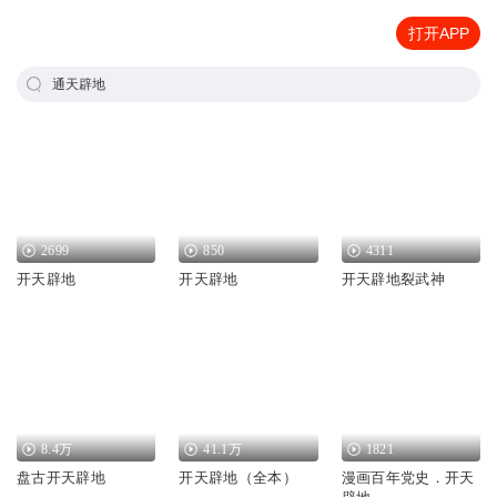
打开APP
通天辟地
2699
850
4311
开天辟地
开天辟地
开天辟地裂武神
8.4万
41.1万
1821
盘古开天辟地
开天辟地（全本）
漫画百年党史．开天