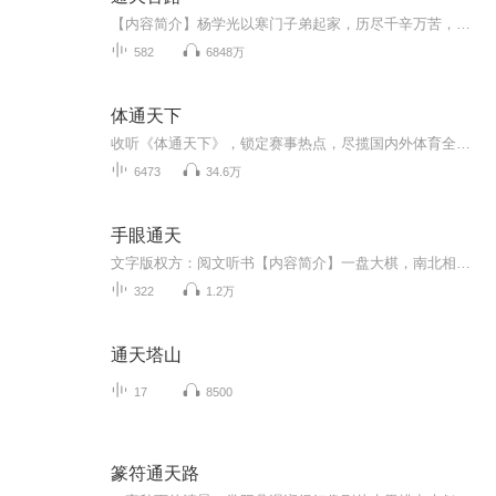
【内容简介】杨学光以寒门子弟起家，历尽千辛万苦，一路过关斩将，一步一步脚踏实地走上仕途，展现出非凡的政治天赋。突然有一天蓦然发现自己身上居然藏着一个天大的秘密……【作者简介】御史大夫，知名网络作家，尤其擅长官场文。著有《平步青云》 、《官...
582
6848万
体通天下
收听《体通天下》，锁定赛事热点，尽揽国内外体育全域资讯。
6473
34.6万
手眼通天
文字版权方：阅文听书【内容简介】一盘大棋，南北相衡。天下众生，皆进局中。有单车直撞，有马踏连营；有炮打两岸，有百将争雄；有国士无双，有大象无形。乱世狂澜里，那袭白衣渡江，如小卒过河，一人一剑，一往无前。【作者/主播简介】作者：暗形，网络小...
322
1.2万
通天塔山
17
8500
篆符通天路