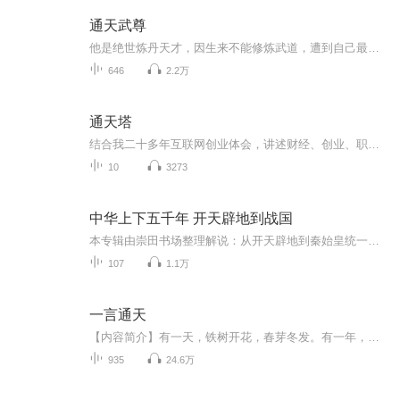
通天武尊
他是绝世炼丹天才，因生来不能修炼武道，遭到自己最亲近的女人背叛杀害，转世重生于一个被人欺凌的废材少年身上。废材？天才？笑话，这万界内没人比他杨辰更了解培养天才！武道...
646
2.2万
通天塔
结合我二十多年互联网创业体会，讲述财经、创业、职场、社会、人际、科技多层面的这个世界的上升通道，分享人生的同时也是在交换你我的人生，你听完后，你的人生中就存在了我这个朋友的印迹，我的人生价值也因为你的迁跃而更有意...
10
3273
中华上下五千年 开天辟地到战国
本专辑由崇田书场整理解说：从开天辟地到秦始皇统一六国。1、夏朝：约公元前2029年-约公元前1559年，共计：471年2、商朝：约公元前1559年-约公元前1046年，共计：438年3、周朝：约公元前1046年-公元前256年，分为西周、东周，东周又分为春秋、战国，共计：...
107
1.1万
一言通天
【内容简介】有一天，铁树开花，春芽冬发。有一年，大河倒转，漫天白鸦。有一世，善恶不辨，一生绝险。有一人，凭此一言，笑傲天下。他说天有九重，地有八荒，我欲七界争雄，不求六道栖身，我曾夺人五谷，也曾行侠四海，三生情尽，两世为仙，只愿一言通天...
935
24.6万