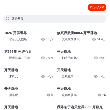
打开APP
辟界开天
1026 开辟道界
修真界败类0083-开天辟地
华音凡人剧场
1.5万
大漠吹来的风
51.4万
第799集 开辟心界
开天辟地
悦音涟漪丶不倾
2.9万
怕冷的企鹅e
9557
开天辟地
开天辟地
朱株儿
4.6万
嘉欢故事
3.4万
开天辟地
开天辟地
贝乐虎
0
是娜塔莎耶
26
开天辟地
我降临于诸天世界 855 开辟鬼