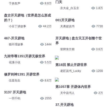
门关
于炎友声
8.9万
京大金_白玉京
1.8万
盘古开天辟地（世界是怎么形成
的？）
001开天辟地
小豆丁讲故事
44.2万
关勇超说书
7730
467-开天辟地
开天辟地 | 盘古天王开创整个世
界
猫不理故事
1444
冒牌东方朔
3.6万
九转帝尊1351开辟无极世界
花溪小说
5.5万
第18回 禁止开辟世界
老匠说书_Lucky
1200
修罗剑神1391 开辟世界
伍壹先生
8.6万
第1057章 开辟体内世界
3137 开天辟地
天中说书人
2万
一羽千钧
2555
37.开天辟地