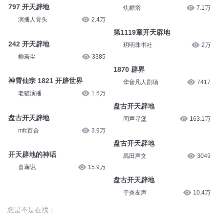
797 开天辟地
焦糖塔
7.1万
演播人骨头
2.4万
第1119章开天辟地
242 开天辟地
玥明珠书社
2万
柳若尘
3385
1870 辟界
神霄仙宗 1821 开辟世界
华音凡人剧场
7417
老猫演播
1.5万
盘古开天辟地
盘古开天辟地
闻声寻堡
163.1万
mfc百合
3.9万
盘古开天辟地
开天辟地的神话
禹田声文
3049
喜斓说
15.9万
盘古开天辟地
于炎友声
10.4万
您是不是在找：