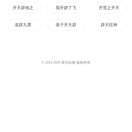
开天辟地之无所不能
我开辟了飞生界
开荒之开天辟地
道辟九霄
老子开天辟地
辟天狂神
辟世龙皇
破天之开天辟地
帝国复辟日记
开辟新纪元
通天辟地
开辟天地
© 2014-
2026
喜马拉雅 版权所有
开辟异界
武辟九天
天下辟易
修真之辟道成神
开辟异世界
破天辟地
重生大唐之开辟仙道
末世之开天辟地