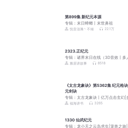
第899集 新纪元本源
专辑：
末日蟑螂丨末世鼻祖
22.1万
悦音涟漪丶不倾
2323.正纪元
专辑：
诸界末日在线（3D音效丨多
VIP免费）
8518
雅居讲故事
《太古龙象诀》第5362集 纪元枪
元剑诀
专辑：
太古龙象诀丨亿万点击玄幻|
剧（福海领衔vip免费）
3265
福海讲书
1330 仙武纪元
专辑：
龙小天之云岛求生|宠兽之旅