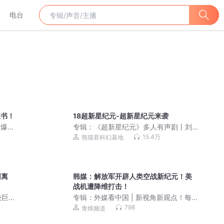
电台
红书！
18超新星纪元-超新星纪元来袭
 爆更
专辑：
《超新星纪元》多人有声剧丨刘
慈欣长篇小说处女作
15.4万
熊猫君科幻基地
阴离
韩媒：解放军开辟人类空战新纪元！美
战机遭降维打击！
级巨
专辑：
外媒看中国 | 新视角新观点！每
 |
天更新
798
青烽频道