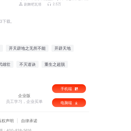
3D精品多人剧
2.5万
剧舞吧瓦塔
3下载。
开天辟地之无所不能
开辟天地
界
辟界开天
开辟异世界
武雄壮
不灭道诀
重生之超脱
主
超级心理医生
末世之时一枕黄粱
手机端
企业版
员工学习，企业买单
电脑端
版权声明
自律承诺
：400-838-5616