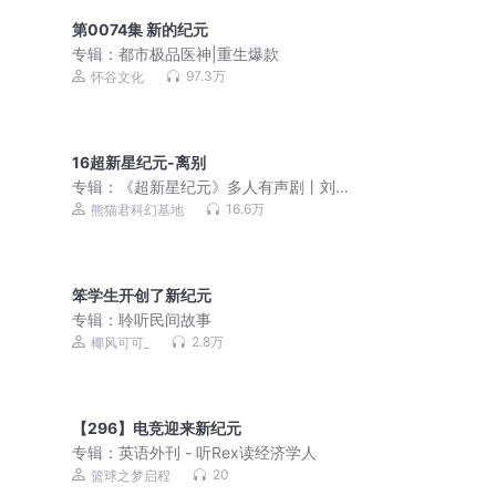
第0074集 新的纪元
专辑：
都市极品医神|重生爆款
97.3万
怀谷文化
16超新星纪元-离别
专辑：
《超新星纪元》多人有声剧丨刘
慈欣长篇小说处女作
16.6万
熊猫君科幻基地
笨学生开创了新纪元
专辑：
聆听民间故事
2.8万
椰风可可_
【296】电竞迎来新纪元
专辑：
英语外刊 - 听Rex读经济学人
20
篮球之梦启程