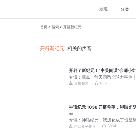
发现
分类
>
>
首页
搜索
开辟新纪元
开辟新纪元
相关的声音
开辟了新纪元！“中美间谍”会师小
专辑：
观点 | 每天洞悉全球大事件 |
分析
686
青烽频道
神话纪元 1038 开辟希望，脚踏光
去
专辑：
神话纪元，我进化成了恒星
兽丨御兽丨高武丨起点十二天王丨真人
8964
声音盒子剧社
多人有声剧