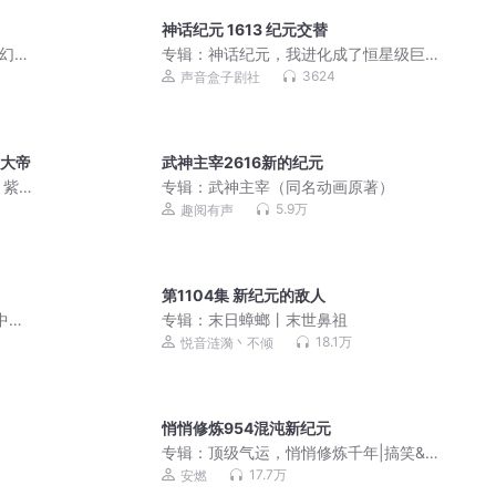
神话纪元 1613 纪元交替
科幻冒
专辑：
神话纪元，我进化成了恒星级巨
兽丨御兽丨高武丨起点十二天王丨真人 |
3624
声音盒子剧社
多人有声剧
元大帝
武神主宰2616新的纪元
｜紫
专辑：
武神主宰（同名动画原著）
5.9万
趣阅有声
第1104集 新纪元的敌人
中短
专辑：
末日蟑螂丨末世鼻祖
18.1万
悦音涟漪丶不倾
悄悄修炼954混沌新纪元
专辑：
顶级气运，悄悄修炼千年|搞笑&
修仙|vip免费
17.7万
安燃