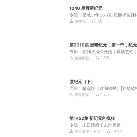
1240 星辉新纪元
专辑：
星域少年龙小东|星际求生|
险|励志成长咕噜谷
1万
咕噜谷
第2010集 黑暗纪元，第一帝，纪
专辑：
签到从捕快开始｜爆笑玄幻
襟剧社多人有声剧
1.8万
紫襟剧社
微纪元（下）
专辑：
精选版《时间移民》|刘慈欣
篇科幻小说集
1.5万
青年阿柒
第1452集 新纪元的疯狂
专辑：
末日蟑螂丨末世鼻祖
14.9万
悦音涟漪丶不倾