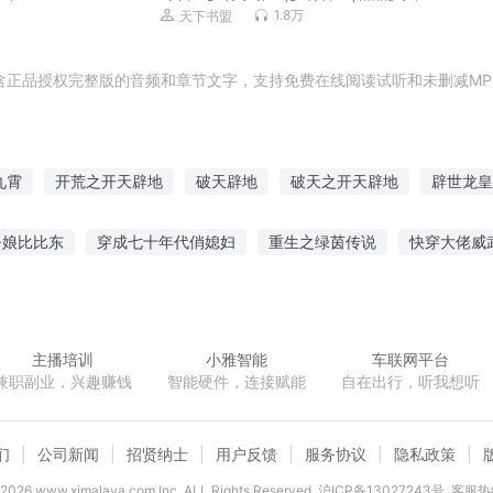
声剧
1.8万
天下书盟
含正品授权完整版的音频和章节文字，支持免费在线阅读试听和未删减MP
九霄
开荒之开天辟地
破天辟地
破天之开天辟地
辟世龙皇
辟道成神
通天辟地
武辟九天
老子开天辟地
我开辟了飞生
吾娘比比东
穿成七十年代俏媳妇
重生之绿茵传说
快穿大佬威
帝国复辟日记
帝
紫芒星的守护
穿越异界到魔兽
龙珠之最强武者
雷域之
主播培训
小雅智能
车联网平台
兼职副业，兴趣赚钱
智能硬件，连接赋能
自在出行，听我想听
们
公司新闻
招贤纳士
用户反馈
服务协议
隐私政策
2026
www.ximalaya.com lnc. ALL Rights Reserved
沪ICP备13027243号
客服热线