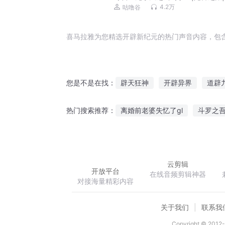
冒险|积极努力
4.2万
咕噜谷
喜马拉雅为您精选开辟新纪元的热门声音内容，包
辟天狂神
开辟异界
道辟
您是不是在找：
重生大唐之开辟仙道
修真之
离婚前老婆失忆了gl
斗罗之
热门搜索推荐：
末世之开天辟地
天下辟易
高考结束成百亿神豪
天衍邪
云剪辑
开放平台
在线音频剪辑神器
对接海量精彩内容
关于我们
联系我
Copyright © 2012-