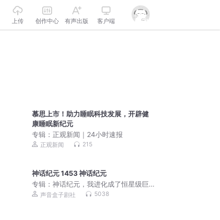
上传
创作中心
有声出版
客户端
慕思上市！助力睡眠科技发展，开辟健
康睡眠新纪元
专辑：
正观新闻｜24小时速报
215
正观新闻
神话纪元 1453 神话纪元
专辑：
神话纪元，我进化成了恒星级巨
兽丨御兽丨高武丨起点十二天王丨真人 |
5038
声音盒子剧社
多人有声剧