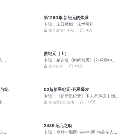
第1260集 新纪元的焦躁
专辑：
末日蟑螂丨末世鼻祖
16万
悦音涟漪丶不倾
微纪元（上）
人丨
专辑：
精选版《时间移民》|刘慈欣中短
篇科幻小说集
1.8万
青年阿柒
诀与纪
02超新星纪元-死星爆发
专辑：
《超新星纪元》多人有声剧丨刘
慈欣三大长篇之一
多人
31.9万
熊猫君科幻基地
2439 纪元之劫
|云岛
专辑：
乡村小邪医|乡村神医|精品多人有