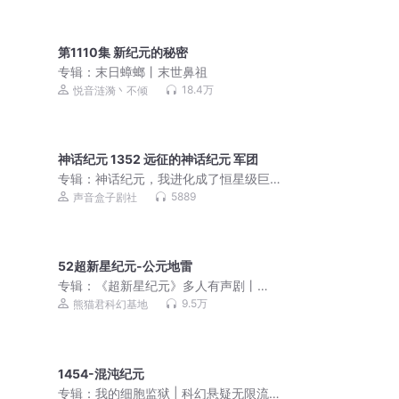
第1110集 新纪元的秘密
专辑：
末日蟑螂丨末世鼻祖
18.4万
悦音涟漪丶不倾
神话纪元 1352 远征的神话纪元 军团
专辑：
神话纪元，我进化成了恒星级巨
兽丨御兽丨高武丨起点十二天王丨真人 |
5889
声音盒子剧社
多人有声剧
52超新星纪元-公元地雷
专辑：
《超新星纪元》多人有声剧丨
《三体》作者刘慈欣长篇小说处女作
9.5万
熊猫君科幻基地
1454-混沌纪元
专辑：
我的细胞监狱 | 科幻悬疑无限流 |