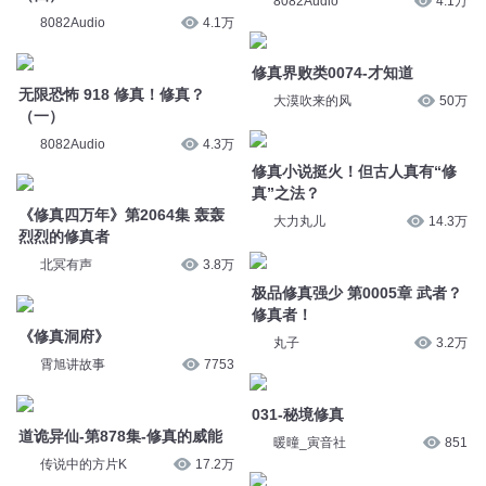
8082Audio
4.1万
8082Audio
4.1万
修真界败类0074-才知道
无限恐怖 918 修真！修真？
大漠吹来的风
50万
（一）
8082Audio
4.3万
修真小说挺火！但古人真有“修
真”之法？
《修真四万年》第2064集 轰轰
大力丸儿
14.3万
烈烈的修真者
北冥有声
3.8万
极品修真强少 第0005章 武者？
修真者！
《修真洞府》
丸子
3.2万
霄旭讲故事
7753
031-秘境修真
道诡异仙-第878集-修真的威能
暖曈_寅音社
851
传说中的方片K
17.2万