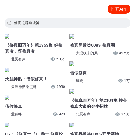
打开APP
修真之辟道成神
《修真四万年》第1353集 好修
修真界败类0089-修真阁
真者，坏修真者
大漠吹来的风
49.5万
北冥有声
5.1万
借假修真
天涯神贴：借假修真！
聽焉
1万
天涯神贴柒点哥
6950
《修真四万年》第2104集 擦亮
借假修真
修真大道的金字招牌
孟鹤峰
923
北冥有声
3.5万
06：《修真十书》 卷一 修真论
修真界败类0083-开天辟地