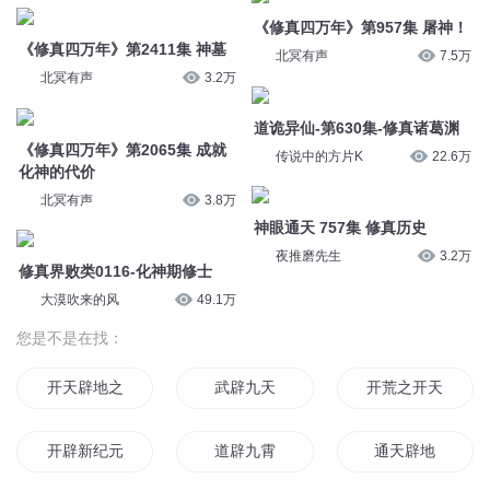
《修真四万年》第957集 屠神！
《修真四万年》第2411集 神墓
北冥有声
7.5万
北冥有声
3.2万
道诡异仙-第630集-修真诸葛渊
《修真四万年》第2065集 成就
传说中的方片K
22.6万
化神的代价
北冥有声
3.8万
神眼通天 757集 修真历史
夜推磨先生
3.2万
修真界败类0116-化神期修士
大漠吹来的风
49.1万
您是不是在找：
开天辟地之无所不能
武辟九天
开荒之开天辟地
开辟新纪元
道辟九霄
通天辟地