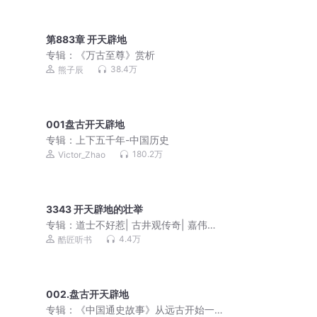
第883章 开天辟地
专辑：
《万古至尊》赏析
38.4万
熊子辰
001盘古开天辟地
专辑：
上下五千年-中国历史
180.2万
Victor_Zhao
3343 开天辟地的壮举
专辑：
道士不好惹| 古井观传奇| 嘉伟演
播| 紫袍道士绝代道人
4.4万
酷匠听书
002.盘古开天辟地
专辑：
《中国通史故事》从远古开始一