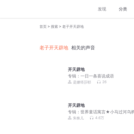
发现
分类
>
>
首页
搜索
老子开天辟地
老子开天辟地
相关的声音
开天辟地
专辑：
一日一条喜说成语
26
是娜塔莎耶
开天辟地
专辑：
世界童话寓言★小马过河乌
水
4.6万
朱株儿