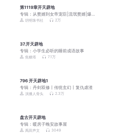
第1119章开天辟地
专辑：
从赘婿到女帝宠臣|流氓赘婿|爆笑
脑洞|多人精品
2万
玥明珠书社
37.开天辟地
专辑：
小学生必听的睡前成语故事
7.1万
焦糖塔
796 开天辟地1
专辑：
丹剑双修丨传统玄幻丨复仇虐渣
2.3万
演播人骨头
盘古开天辟地
专辑：
暖房子晚安故事屋
3049
禹田声文