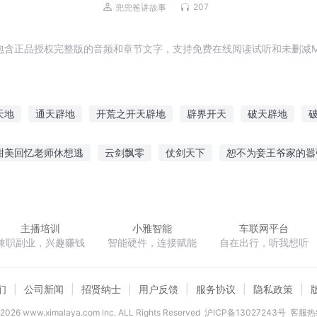
207
兜兜爸讲故事
包含正品授权完整版的音频和章节文字，支持免费在线阅读试听和未删减M
天地
通天辟地
开荒之开天辟地
辟界开天
破天辟地
地之无所不能
开辟异界
开辟新纪元
修真之辟道成神
开辟
甜美回忆老师休想逃
云剑飘零
仗剑天下
恕不为妾王爷家的嚣
辟地
道辟九霄
传
我想成为主角
两次人生
吞噬星空之赵东篱
混世天夜
主播培训
小雅智能
车联网平台
兼职副业，兴趣赚钱
智能硬件，连接赋能
自在出行，听我想听
们
公司新闻
招贤纳士
用户反馈
服务协议
隐私政策
2026
www.ximalaya.com lnc. ALL Rights Reserved
沪ICP备13027243号
客服热线