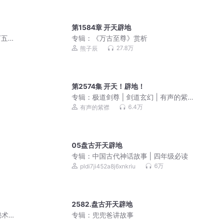
第1584章 开天辟地
下五
专辑：
《万古至尊》赏析
27.8万
熊子辰
第2574集 开天！辟地！
专辑：
极道剑尊 | 剑道玄幻 | 有声的紫襟
团队作品 | 多人有声剧 | 杀伐果断 | 多人
6.4万
有声的紫襟
有声剧
05盘古开天辟地
专辑：
中国古代神话故事 | 四年级必读
6万
pldi7ji452a8j6xnkriu
2582.盘古开天辟地
秘术
专辑：
兜兜爸讲故事