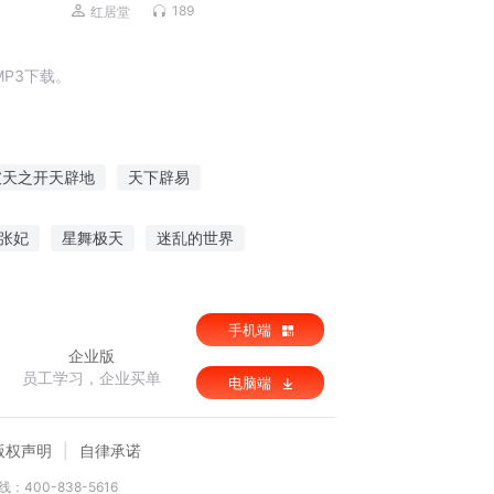
直讲到20世纪
189
红居堂
P3下载。
破天之开天辟地
天下辟易
异世界
帝国复辟日记
武辟九天
张妃
星舞极天
迷乱的世界
丹火大道
手机端
企业版
员工学习，企业买单
电脑端
版权声明
自律承诺
：400-838-5616