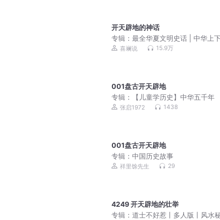
开天辟地的神话
专辑：
最全华夏文明史话 | 中华上
千年大全集
15.9万
喜斓说
001盘古开天辟地
专辑：
【儿童学历史】中华五千年
1438
张启1972
001盘古开天辟地
专辑：
中国历史故事
29
祥里馀先生
4249 开天辟地的壮举
专辑：
道士不好惹丨多人版丨风水