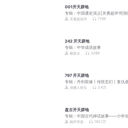
001开天辟地
专辑：
中国通史演义|关勇超评书|
替|君臣事迹
7766
关勇超说书
242 开天辟地
专辑：
中华成语故事
3389
柳若尘
797 开天辟地
专辑：
丹剑双修丨传统玄幻丨复仇
2.4万
演播人骨头
盘古开天辟地
专辑：
中国古代神话故事——小学
读
163.1万
闻声寻堡