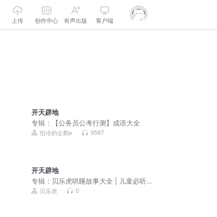
上传
创作中心
有声出版
客户端
开天辟地
专辑：
【公务员公考行测】成语大全
9567
怕冷的企鹅e
开天辟地
专辑：
贝乐虎哄睡故事大全 | 儿童必听
睡前故事
0
贝乐虎