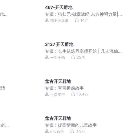
467-开天辟地
朝代更
专辑：
猫归元·徽章战纪|东方神明力量|
热血英雄|猫不理
1471
猫不理故事
3137 开天辟地
专辑：
长生从炼丹宗师开始 | 凡人流仙
侠 | 霸榜玄幻巨作 | VIP免费 | 多人有声
2570
一羽千钧
剧
盘古开天辟地
虐渣
专辑：
宝宝睡前故事
10.4万
于炎友声
盘古开天辟地
生必
专辑：
提高情商的儿童故事
3.9万
mfc百合