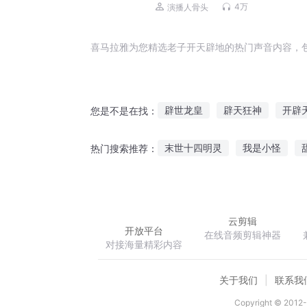
丨爆笑丨都市丨悬疑丨骨头演播
4万
演播人骨头
喜马拉雅为您精选老子开天辟地的热门声音内容，
辟世龙皇
辟天狂神
开辟
您是不是在找：
重生大唐之开辟仙道
开天辟
末世十四明灵
我是小怪
热门搜索推荐：
我开辟了飞生界
末世之开天
欲都香帅窃玉偷香
魔法世界
云剪辑
开放平台
在线音频剪辑神器
对接海量精彩内容
关于我们
联系我
Copyright © 2012-