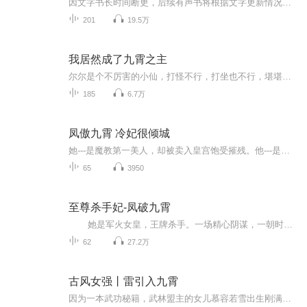
因文字书长时间断更，后续有声书将根据文字更新情况进行不定期更新，给广大粉丝带来的困扰表示歉意！作者：夜北演播者：殊彦文化：贾普通，周周简介：从圣尊被害，跌落痴傻凡人，柳韶白摩拳擦掌准备重回巅峰，削了狗男女。 结果斗了千年的死敌，却第一个...
201
19.5万
我居然成了九霄之主
尔尔是个不厉害的小仙，打怪不行，打坐也不行，堪堪八百年的修为，一上九霄就交代得干干净净。 可她的天窍是预知。她知道面前这个男人，有朝一日会覆灭天地，屠尽生灵。 她必须在他魔化之前，将自己的小命与他牢牢栓在一起。……离烨是个很厉害的上神，打怪第一，打坐第一，打神仙也第一，八万年的修为让他临于神魔一念，即将窥得永无。 可他遇见了个奇怪的小仙。他觉得面前这个小仙，爱他爱得太过分，丧失自我，不懂分寸。 该怎么样才能让她放弃这份痴心妄想，在天等，不太急。
185
6.7万
凤傲九霄 冷妃很倾城
她---是魔教第一美人，却被卖入皇宫饱受摧残。他---是天下第一绝情帝王，却不知不觉懂得了情为何物。猜忌、利用、逃离、背叛......最终他们能否走到一起？每天下午6点更新一集，欢迎大家点赞、评论、转发哦！
65
3950
至尊杀手妃-凤破九霄
她是军火女皇，王牌杀手。一场精心阴谋，一朝时空交错，诸葛家人人轻贱被生父推上祭台的血祭小姐死而复生。再度醒来，登仙台上锋芒乍现，谁与匹敌；废灵根？却不知，隐藏其后的是不世天才。丑八怪？谁人晓，那阴阳脸后是何等绝色天下！骂她？割...
62
27.2万
古风女强丨雷引入九霄
因为一本武功秘籍，武林盟主的女儿慕容若雪出生刚满百天，就经历了宗门被灭，至亲惨死。在师父温灵子的庇护下，她度过了天真烂漫的豆蔻年华，却因为一次意外，泄露了行踪，被仇家盯上。从此一个充满尔虞我诈刀光剑影的江湖世界，就此展现在这个明艳动人的少女面前。演播：蜜桃儿...