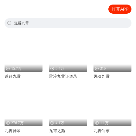
打开APP
道辟九霄
15.7万
5.4万
210
道辟九霄
雷淬九霄证道录
凤驭九霄
276.7万
4.1万
1.1万
九霄神帝
九霄之巅
九霄仙冢