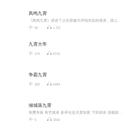
凤鸣九霄
《凤鸣九霄》讲述了少女苏婉为寻找失踪的母亲，踏上危机四伏的冒险之旅。在追寻真相的过程中，她与冷峻神秘的暗卫首领王力峰结盟，逐渐找回被封印的记忆，发现自己竟与威胁江湖的邪恶势力有着千丝万缕的关联。与此同时，她与失散多年的妹妹苏玥意外重逢，...
50
1.3万
九霄大帝
174
5715
争霸九霄
182
6264
倾城落九霄
免费专辑 有空就录 多评论送月票加更 下班就录 违规就下架就好了 爱好录录了现在
5
1542