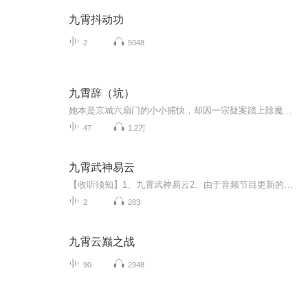
九霄抖动功
2
5048
九霄辞（坑）
她本是京城六扇门的小小捕快，却因一宗疑案踏上除魔正道之路；霁月清风如他，不喜言笑却关怀入微；明媚骄阳如他，处处维护，一心为她。两人之间各种爱恨纠葛，前世羁绊，加之今生良缘，她将情归何处……宋御兮蜀山派大弟子，人如幽兰，以除魔卫道为己任，救济天下苍生。此番下山除了追查阴司鬼婆外，更是想经历尘世，突破上善若水的境界。顾筝京城第一女捕快，有着通灵之术，能够与亡灵交谈从而破案。后发现自己其实是一只九命猫妖，与一名叫做肆恩的佛门弟子有着解不开的羁绊。
47
1.2万
九霄武神易云
【收听须知】1、九霄武神易云2、由于音频节目更新的比较慢，如想快速阅读小说文字版的全部章节，请在微信中搜索公/众/号【毛毛虫文学】，关注后，并在公/众/号中回复：【656】，便可快速阅读小说文字版全集。（注意：需要在公/众/号中回复才有效哦）
2
283
九霄云巅之战
90
2948