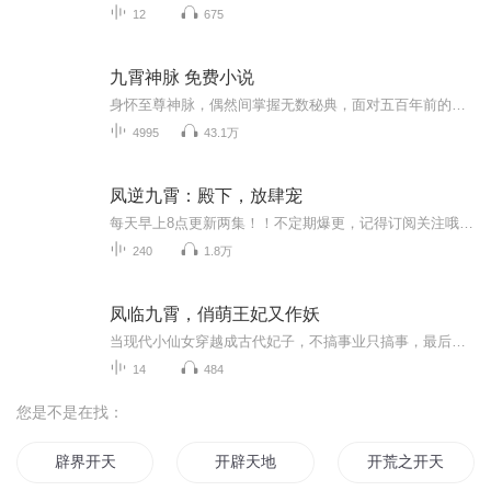
12
675
九霄神脉 免费小说
身怀至尊神脉，偶然间掌握无数秘典，面对五百年前的背叛欺骗与算计，江辰暗自发誓，一定要杀回圣域，手刃仇敌。
4995
43.1万
凤逆九霄：殿下，放肆宠
每天早上8点更新两集！！不定期爆更，记得订阅关注哦~~【内容简介】 有人问：人活着是为了什么？ 她答曰：等死。 百里非颜身为新时代青年，精明睿智，重情重义。不想年纪轻轻就赶上一趟穿越时髦，还穿成一个弱不禁风的小姑娘，上有嫡姐算计...
240
1.8万
凤临九霄，俏萌王妃又作妖
当现代小仙女穿越成古代妃子，不搞事业只搞事，最后把皇帝也搞到手了！
14
484
您是不是在找：
辟界开天
开辟天地
开荒之开天辟地