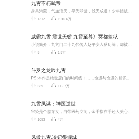
九霄不朽武帝
身具鸿蒙，气血滔天，早夭即世，伐天成道！少年踏破九霄，令万帝俯首。成不朽神帝！
1312
1916.6万
威霸九霄 震世天骄 九霄至尊》冥都监狱
小说简介：九玄门二十九代传人赵平安入狱历练，却被未婚妻上门退婚，他看着手中的九份婚书：不行，我要主动退婚！【收听须知】1、主角：赵平安2、由于音频节目更新的比较慢，如想快速阅读小说文字版的全部章节，请在微信中搜索公众号【香蕉文学】，关注后...
5
1.5万
斗罗之龙吟九霄
PS:本作是绝世唐门的时间线！……命运与命运的相识，那是一曲叫做缘分的交响曲。神界打压，魂兽永世不得成神，为了冲破神的制裁，它们做出了一个艰难的选择。自九宝琉璃出世，少年一步步问鼎大陆之巅，青龙出海，魔铠降世，秦泽要将自己的名字唱响整个大陆...
689
112.7万
九霄凤谋：神医逆世
宋染是个胎穿女，自带医药空间，金手指在手还人美心善，居然被渣男算计死了！宋染觉得，这剧情太不厚道了！幸而再睁开眼，她重生了！一样的团宠身份，一样的装备，一样的剧情，宋染决心，做一朵黑心小莲花！金手指医死人肉白骨，就不救渣男！重生先知，用...
1053
4万
凤傲九霄.冷妃很倾城