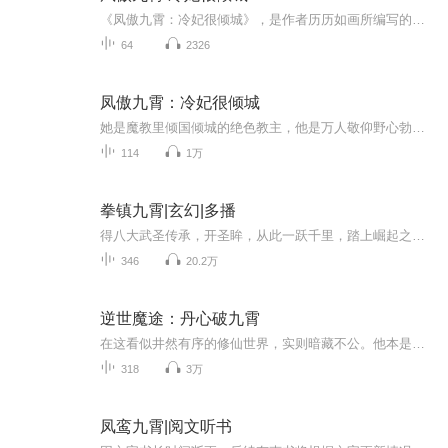
《凤傲九霄：冷妃很倾城》，是作者历历如画所编写的古风穿越、权谋、情爱，玄幻大剧。她绝色的面容，黑色琉璃般的眼睛，曼妙的舞姿，身上散发出缕缕勾魂的莲花幽香。五岁起就用毒物的鲜血沐浴长大的美艳女子，与权倾朝野的霸道王爷相遇.....他俊美的脸，立...
64
2326
凤傲九霄：冷妃很倾城
她是魔教里倾国倾城的绝色教主，他是万人敬仰野心勃勃的多金王爷，一个交易把他们牵连在一起，为了一同天下，为了众生沉浮，她陪他血雨腥风，为了权倾天下，她陪他机关算尽，不知不居中彼此相互融合，你中有我，我中有你...
114
1万
拳镇九霄|玄幻|多播
得八大武圣传承，开圣眸，从此一跃千里，踏上崛起之路。【内容简介】 “截拳道，是一门正义、光明磊落的武术，传承于我李氏一脉宗师李小龙，飞儿，你一定要牢记于心。” 唰！ “父亲……” 一间简陋的柴房中，少年睁开了双眼，脑海中回荡...
346
20.2万
逆世魔途：丹心破九霄
在这看似井然有序的修仙世界，实则暗藏不公。他本是天赋绝伦的修仙苗子，一心向道，渴望以神之慈悲护佑苍生。可天公不道，屡屡在关键时刻对他降下灾祸，挚友为护他身死，师门因猜忌将他驱逐，心爱之人也在奸人算计下香消玉殒。 他悲愤交加，仰天长啸，毅然...
318
3万
凤鸾九霄|阅文听书