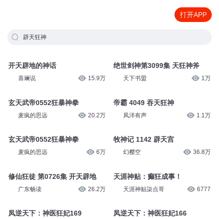
打开APP
辟天狂神
开天辟地的神话
绝世剑神第3099集 天狂神斧
喜斓说
15.9万
天下书盟
1万
玄天武帝0552狂暴神拳
帝霸 4049 吞天狂神
麦疯的思远
20.2万
凤洋有声
1.1万
玄天武帝0552狂暴神拳
牧神记 1142 辟天宫
麦疯的思远
6万
幻樱空
36.8万
修仙狂徒 第0726集 开天辟地
天涯神贴：癫狂成事！
广东畅读
26.2万
天涯神贴柒点哥
6777
凤逆天下：神医狂妃169
凤逆天下：神医狂妃166