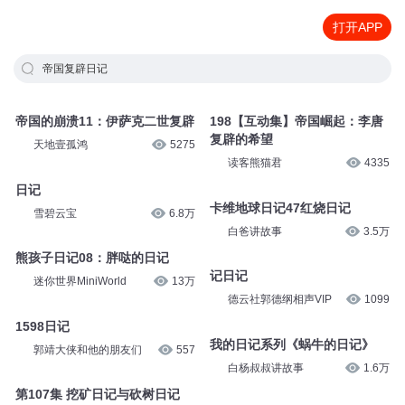
打开APP
帝国复辟日记
帝国的崩溃11：伊萨克二世复辟
198【互动集】帝国崛起：李唐
复辟的希望
天地壹孤鸿
5275
读客熊猫君
4335
日记
卡维地球日记47红烧日记
雪碧云宝
6.8万
白爸讲故事
3.5万
熊孩子日记08：胖哒的日记
记日记
迷你世界MiniWorld
13万
德云社郭德纲相声VIP
1099
1598日记
我的日记系列《蜗牛的日记》
郭靖大侠和他的朋友们
557
白杨叔叔讲故事
1.6万
第107集 挖矿日记与砍树日记