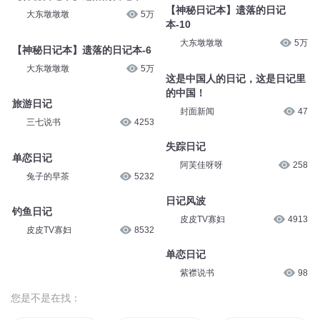
【神秘日记本】遗落的日记
大东墩墩墩
5万
本-10
大东墩墩墩
5万
【神秘日记本】遗落的日记本-6
大东墩墩墩
5万
这是中国人的日记，这是日记里
的中国！
旅游日记
封面新闻
47
三七说书
4253
失踪日记
单恋日记
阿芙佳呀呀
258
兔子的早茶
5232
日记风波
钓鱼日记
皮皮TV寡妇
4913
皮皮TV寡妇
8532
单恋日记
紫襟说书
98
您是不是在找：