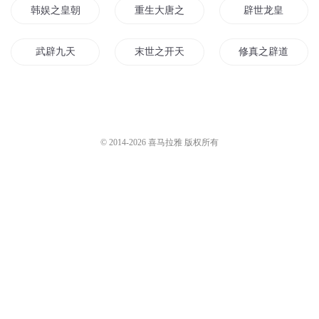
韩娱之皇朝复辟
重生大唐之开辟仙道
辟世龙皇
武辟九天
末世之开天辟地
修真之辟道成神
开荒之开天辟地
天下辟易
开辟新纪元
辟界开天
开辟异世界
破天辟地
© 2014-
2026
喜马拉雅 版权所有
我开辟了飞生界
破天之开天辟地
开辟异界
开辟天地
道辟九霄
通天辟地
开天辟地之无所不能
老子开天辟地