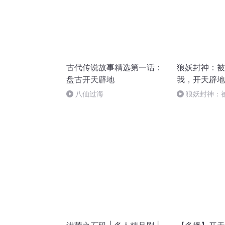
古代传说故事精选第一话：
狼妖封神：被
盘古开天辟地
我，开天辟地
幻
八仙过海
狼妖封神：
开天辟地造第4界