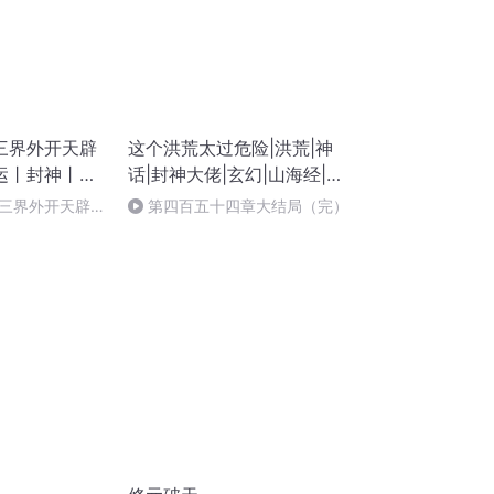
三界外开天辟
这个洪荒太过危险|洪荒|神
运丨封神丨逆
话|封神大佬|玄幻|山海经|开
天辟地
三界外开天辟
第四百五十四章大结局（完）