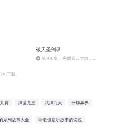
破天圣剑录
第166集，完颜青云大败，杨
乘风携龙小香归隐山林(完)
打包下载。
九霄
辟世龙皇
武辟九天
开辟异界
辟易
开辟新纪元
我开辟了飞生界
的系列故事大全
听歌也是听故事的说说
听故事超级英雄小蜗牛
听电子设备讲故事