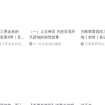
三界追杀的
（一）上古神话 为您呈现开
为救挚爱我在
造第4界｜玄
天辟地的创世故事
地丨创世丨命
天
被三界追杀的我，
2—洪太尉放出魔星
为救挚爱我在
-892完结
地-892