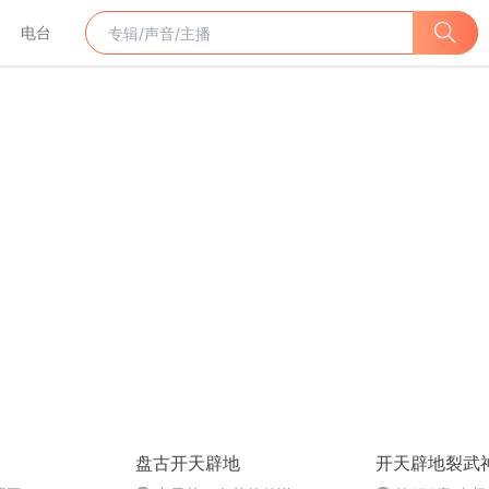
电台
盘古开天辟地
开天辟地裂武