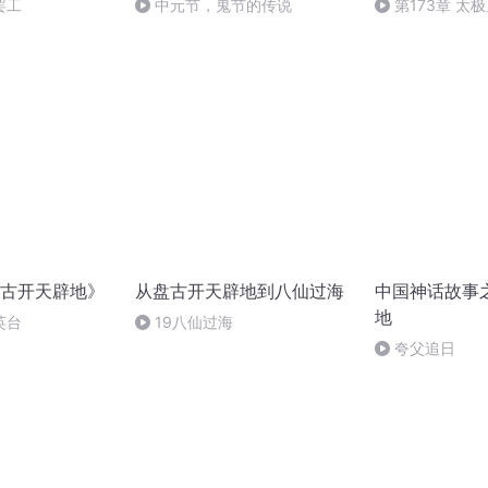
罢工
中元节，鬼节的传说
第173章 太
古开天辟地》
从盘古开天辟地到八仙过海
中国神话故事
地
英台
19八仙过海
夸父追日