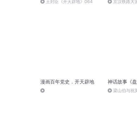
王封臣《开天辟地》064
京汉铁路大
漫画百年党史．开天辟地
神话故事《盘
梁山伯与祝