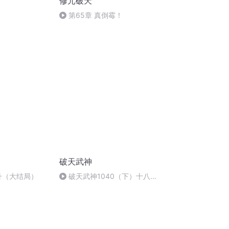
修元破天
第65章 真倒霉！
破天武神
飞升（大结局）
破天武神1040（下）十八山
峰