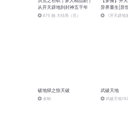
洪荒之石矶 | 多人精品剧 |
【多播】开天
从开天辟地到封神五千年
异界重生|异世
军队|超级电
875 她 大结局（完）
《开天辟地
252章 前方
晟精品制作中
破地狱之惊天破
武破天地
余响
武破天地19
中）