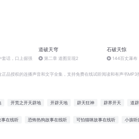
道破天穹
石破天惊
话中套话，口上倔强
第二章 道图呈现2
144百丈瀑布
含正品授权的连播声音和文字全集，支持免费在线试听阅读和有声书MP3
地
开荒之开天辟地
开辟天地
辟天狂神
辟界开天
道辟
地
修真之辟道成神
开辟异世界
重生大唐之开辟仙道
天下
故事在线听
恐怖热狗故事在线听
可怕猫咪故事在线听
小孩听
马说故事教案大班
听故事和讲故事教案设计
听故事的小阿萌