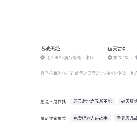
石破天经
破天古剑
化学901-播放键是一张脸
第251集 
喜马拉雅为您推荐破天之开天辟地的精选专辑，包
开天辟地之无所不能
破天辟
您是不是在找：
帝国复辟日记
末世之开天辟
免费听老人讲故事
天界思凡
最新搜索推荐：
通天辟地
老子开天辟地
没有故事听表情包图片
听小