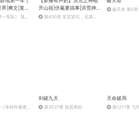
辟地第一军 |
【多播有声剧】洪荒之神棍
破天命
界|爽文|复仇|
开山祖|伏羲要搞事|洪荒神
破天命 第5章
脑
话 | 伏羲传奇 | 先天神圣 |
第一军队》 第
第430章 至宝皆坑，兄弟情
开天辟地
坦途（完结撒花，天
深，盘古代打
！欢迎关注！）
剑破九天
天命破局
2（等待作者更新
第3537章 投其所好
第1217章 