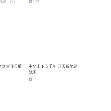
极显威（完）
173
之盘古开天辟
中华上下五千年 开天辟地到
战国