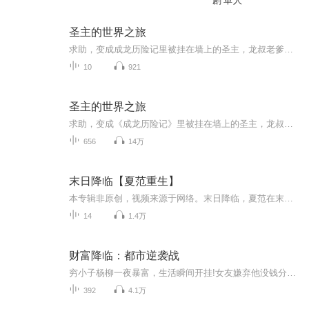
剧 单人
圣主的世界之旅
求助，变成成龙历险记里被挂在墙上的圣主，龙叔老爹马上就要打上门来，应该怎么办？嗯？你问我怎么变成圣主的？这不重要，关键在于身为反派的我该怎么活下来？
10
921
圣主的世界之旅
求助，变成《成龙历险记》里被挂在墙上的圣主，龙叔老爹马上就要打上门来，应该怎么办？ 嗯？你问我怎么变成圣主的？ 这不重要，关键在于身为反派的我该怎么活下来？
656
14万
末日降临【夏范重生】
本专辑非原创，视频来源于网络。末日降临，夏范在末世中边杀丧尸边寻找食物，却意外重生回丧尸爆发前十天。这一世他开始疯狂囤积物资，改装战车、别墅，创立黑市，组成末日来临后的超级队伍！在丧尸横行的末世中躺赢所有人！更新频率:1天更新2集 特殊情况2...
14
1.4万
财富降临：都市逆袭战
穷小子杨柳一夜暴富，生活瞬间开挂!女友嫌弃他没钱分手，他却中了彩票大奖。从此，他开启豪横人生，不仅赢回尊严，还收获了爱情与友情。然而，巨额财富也引来了无数含婪的目光，前女友的纠缠、亲戚的算计、朋友的试探.…杨柳在金钱与情感的漩涡中挣扎，逐...
392
4.1万