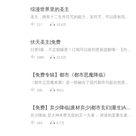
综漫世界里的圣主
圣主，拥有十二生肖符咒的能力，龙符咒，可以喷射高温的火焰，猪符咒，双眼发射镭射光，马符咒，治疗一切伤势，狗符咒，不老不死，兔符咒，拥有光一般甚至超越光的速度，鸡符咒，悬浮于空中，猴符咒，变身为任意形态，蛇符咒，透明化，羊符咒，灵魂出窍甚至掌控灵魂，虎符咒，调节阴阳，鼠符咒，赐予静物以动的能力，牛符咒，拥有力大无穷的力量有些能力我略微修改了一下，大部分是原著搬运，本文讲的是主角身怀圣主系统，穿越众多动漫世界，宣扬自己的威严柯南迪迦已成龙历险记东京喰种雄兵连进行中友情提示：...
117
10.6万
伏天圣主|免费
日更5集，不定期爆更！订阅可以收到更新提醒哦~ 【内容简介】 在蛮荒深处的小村，神秘少年青牛，目睹村落血洗，聋婆婆临终托付，他踏上未知的修行之旅。加入商队后，青牛的惊人战斗力初露锋芒，一招秒杀五星高手，却自知实力尚浅。武者武双杰的建议点燃了...
1985
23.9万
【免费专辑】都市《都市恶魔降临》
《都市之恶魔来袭》是一部融合了现代都市与超自然悬疑元素的小说，讲述普通市民意外卷入恶魔阴谋，逐渐揭开都市中隐藏的超自然力量，并与恶魔展开较量的故事。主角在逆境中不断成长，最终成为守护都市安宁的关键人物。
105
4011
【免费】弃少降临|废材弃少|都市玄幻|重生|AI多播
弃少降临 是大神本尊无双的又一大著， 讲述的是重生废材弃少吕尘，重塑战神荣光！ 翻手为云，覆手为雨！ 顺我者昌，逆我者亡！ 收听福利： 1.本专辑为免费AI多播，首发50集，每天更新2集；2.首次订阅满500，爆更4集；3.首次播放量满10W，爆更6集；4.不定...
164
5.7万