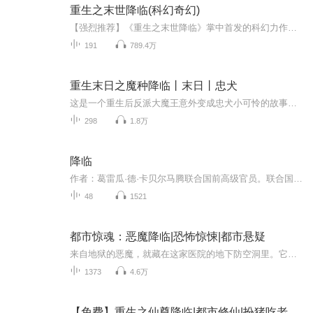
重生之末世降临(科幻奇幻)
【强烈推荐】《重生之末世降临》掌中首发的科幻力作，异界之门降临，无数魔物鬼物侵入地球，人们在死亡边缘挣扎，末世的来临猝不及防。而他——王毅，从末世归来，带着重生的记忆，决心挽回自己失去的一切。【内容简介】如果重来一世，我定要将这天踩在脚下，将这地崩裂成天空，叫那满地的怪物化为糜粉，让那漫天的诸神烟消云散，我是王毅，我重生在末世降临之前…【主播/作者简介】作者：牛在江湖，掌中文学新锐作家，擅长都市爽文。主播： 艺炀，中英双语主持人，涉足网络有声工作后，在各大有声平台，先后参与多...
191
789.4万
重生末日之魔种降临丨末日丨忠犬
这是一个重生后反派大魔王意外变成忠犬小可怜的故事。楚千寻重生回末日之初，她发誓这一辈子一定要过好一点，活久一点，离那些危险的人和事都远远的。某日她无意间救了一个不死系的男人，洗白白之后，楚千寻惊悚的发现此人便是末日后期臭名昭著，冷血无情...
298
1.8万
降临
作者：葛雷瓜·德·卡贝尔马腾联合国前高级官员。联合国对抗沙漠化国际公约组织副秘书长。美国约翰·霍普金斯大学国际关系学硕士，政治科学文学硕士，日内瓦大学法学硕士。深研法律、国际关系、政治科学、生态学、哲学与东西方传统文化。同时，他也是一位...
48
1521
都市惊魂：恶魔降临|恐怖惊悚|都市悬疑
来自地狱的恶魔，就藏在这家医院的地下防空洞里。它不声不响，只是等。等一个时机——让整座城市，在一夜之间被腥风血雨吞没。欢迎来到《都市惊魂：恶魔降临》。这不是普通的都市故事，而是一场贴着你皮肤爬行的恐怖与惊悚。每一次转弯，都可能撞上未知的...
1373
4.6万
【免费】重生之仙尊降临|都市修仙|扮猪吃老虎的仙尊|AI多播