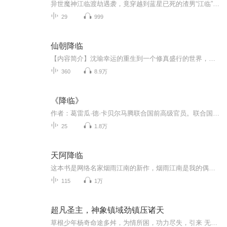
异世魔神江临渡劫遇袭，竟穿越到蓝星已死的渣男“江临”身上！不，他魔神江临绝不要顶着渣男的帽子，他不仅要做个宠妻爱子的好男人，修为也要比当年更高！
29
999
仙朝降临
【内容简介】沈瑜幸运的重生到一个修真盛行的世界，前任有个金手指，不过他都没见过长啥样，就让同门女神给巧取豪夺了。不过好在哥们还有大天庭系统随身。资质平平？系统里可以兑换巫族战体，三清道体，金乌血脉，各种体质！法宝太弱？诛仙四剑，太极图，...
360
8.9万
《降临》
作者：葛雷瓜·德·卡贝尔马腾联合国前高级官员。联合国对抗沙漠化国际公约组织副秘书长。美国约翰·霍普金斯大学国际关系学硕士，政治科学文学硕士，日内瓦大学法学硕士。深研法律、国际关系、政治科学、生态学、哲学与东西方传统文化。同时，他也是一位...
25
1.8万
天阿降临
这本书是网络名家烟雨江南的新作，烟雨江南是我的偶像，他的每一本书都是值得一看的。 具体看这本书，他对于人的定义有独特的观点，主人公智商在线，文笔非常老练，情节跌宕转折，在如今网络文学茫茫的小说海洋中，是能让人眼前一亮的好书。
115
1万
超凡圣主，神象镇域劲镇压诸天
草根少年杨奇命途多舛，为情所困，功力尽失，引来 无穷祸端，殃及家人。天无绝人之路，一道离奇的闪 电却让杨奇劫后重生。参得神象镇狱劲，以气引神， 以神成象，摘月吞日，一念之间！漫漫长路，兄弟情 义比金坚。苦练修行，他能否有朝一日寻得生母？狭 路...