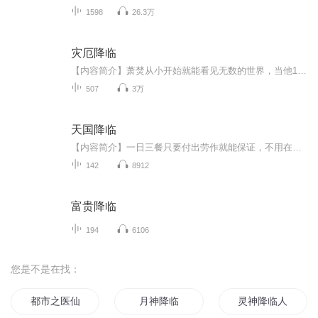
1598
26.3万
灾厄降临
【内容简介】萧焚从小开始就能看见无数的世界，当他18岁时，通往其它世界的大门终于在一个无足轻重的早上，被他推开。盘旋在君士坦丁堡上空的巨龙，逡巡于雾都伦敦街头的人造怪物，徘徊在纽约废墟里的恶魔，振翅在东京街巷的告死乌鸦。这些历史中的历史，...
507
3万
天国降临
【内容简介】一日三餐只要付出劳作就能保证，不用在担心怪物和敌人是否会来掠劫之中惶惶，能够以负担得起的价钱在市场中买到各种衣食住行用品，有一个出门在外可以保证自己安全的身份，有一个让匪徒和强盗退避的国家……对于埃拉西亚的众生来说，这样的国...
142
8912
富贵降临
194
6106
您是不是在找：
都市之医仙降临
月神降临
灵神降临人间