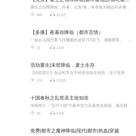
重生之仙尊降临，作者：玄真/著，本专辑为精品AI多播，每日18：00更新2集，全篇免费收听，别忘了先点订阅哦，你们的支持对于三奚来说真的很重要，这么有趣的小说希望有更多宝子关注到，谢谢大家支持，欢迎留言互动（会一一回复大家的）~ 内容简介：九天归...
860
19.3万
【多播】夜幕你降临（都市言情）
一架从法国巴黎飞往魔都的波音747起飞，满载乘客。 经济舱中。 叶勋笑呵呵的看了看待了半年的城市，矗立在维纳河畔的埃菲尔铁塔逐渐缩小，即将变成蚂蚁。 他收回视线，看向窗外，虎目中闪过希冀之色。 手中把玩着一块深蓝色玉佩，温柔抚摸着。...
21
1315
浩劫重生|末世降临，废土生存
【内容简介】命运时常在不经意间发生转折，这个世界从来不以人类的意志为转移。当人类统治地球的美好时光终结，那些幸存者们唯有遵循物竞天择，适者生存的法则才能活下去。奋斗，只为活着。吴晗，核战，核冬天，桃花源，末世……【作者/主播简介】作者：老...
174
23.5万
十国春秋之乱世圣主徐知诰
专辑简介：“五代十国”中最有实力及最有名的国，毫无疑问都是南唐。南唐这个政权是如何来的呢？为何这个面积甚至不如孙吴的王朝曾经一度威胁北方，成为十国之冠呢？这就不得不提到著名的南唐后主李煜的祖父——徐知诰。徐知诰出身微贱，从一个幼年丧父的...
62
6.9万
免费|都市之魔神降临|现代|都市|热血|穿越