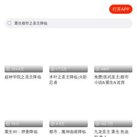
打开APP
重生都市之圣主降临
103.4万
17.3万
4489
超神学院之圣主降临
木叶之圣主降临|火影
免费|医武圣主|都市
忍者
小说&重生&首席
1025
8.8万
442.5万
重生80：胖妻降临
都市，魔神血瞳降临
九龙圣主 重生 热血