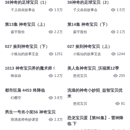
38神奇的足球宝贝（1）
38神奇的足球宝贝（2）
子义叔叔故事会
1.5万
子义叔叔故事会
1.5万
第13集 神奇宝贝（上）
第14集 神奇宝贝（下）
森宇股份
2.2万
森宇股份
2.1万
027 捡到神奇宝贝（下）
027 捡到神奇宝贝（上）
小狐仙的故事宝盒
1251
小狐仙的故事宝盒
1244
1013 神奇宝贝界的魔术师！
美人鱼神奇宝贝_沃福第12季
锋叔叔
1.2万
悠优宝贝
255
都市狂枭 4453 终降临
洗澡的神奇小妙招_益智宝贝优
米
幻樱空
3.9万
悠优宝贝
81
男生一号肖小笑56 神奇宝贝
恐龙宝贝蛋【第96集】- 雷神降
雨滴老师奇妙课堂
2.3万
临 下