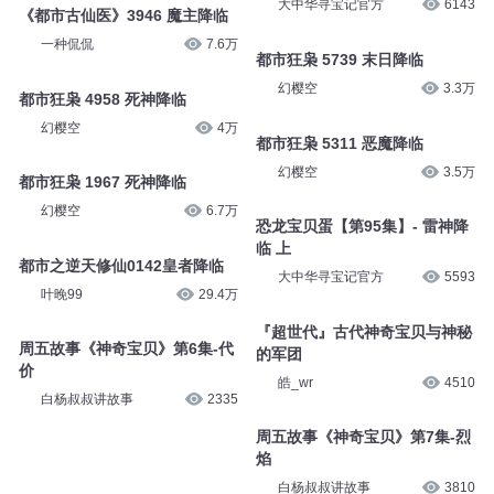
大中华寻宝记官方
6143
《都市古仙医》3946 魔主降临
一种侃侃
7.6万
都市狂枭 5739 末日降临
幻樱空
3.3万
都市狂枭 4958 死神降临
幻樱空
4万
都市狂枭 5311 恶魔降临
幻樱空
3.5万
都市狂枭 1967 死神降临
幻樱空
6.7万
恐龙宝贝蛋【第95集】- 雷神降
临 上
都市之逆天修仙0142皇者降临
大中华寻宝记官方
5593
叶晚99
29.4万
『超世代』古代神奇宝贝与神秘
周五故事《神奇宝贝》第6集-代
的军团
价
皓_wr
4510
白杨叔叔讲故事
2335
周五故事《神奇宝贝》第7集-烈
焰
白杨叔叔讲故事
3810