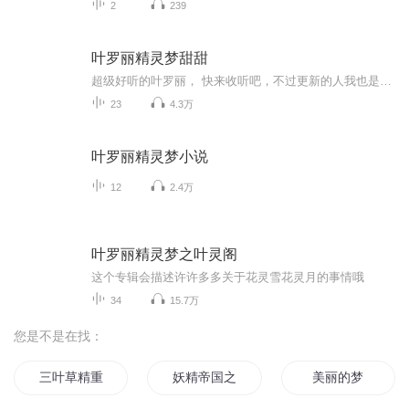
2
239
叶罗丽精灵梦甜甜
超级好听的叶罗丽， 快来收听吧，不过更新的人我也是很漂亮，很完美的，请喷子绕道。
23
4.3万
叶罗丽精灵梦小说
12
2.4万
叶罗丽精灵梦之叶灵阁
这个专辑会描述许许多多关于花灵雪花灵月的事情哦
34
15.7万
您是不是在找：
三叶草精重生记
妖精帝国之艾丽卡
美丽的梦