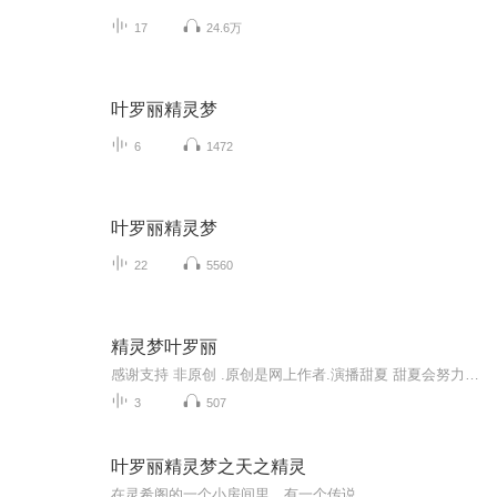
17
24.6万
叶罗丽精灵梦
6
1472
叶罗丽精灵梦
22
5560
精灵梦叶罗丽
感谢支持 非原创 .原创是网上作者.演播甜夏 甜夏会努力的.精灵梦叶罗丽是每一个女孩的公主梦.
3
507
叶罗丽精灵梦之天之精灵
在灵希阁的一个小房间里，有一个传说……