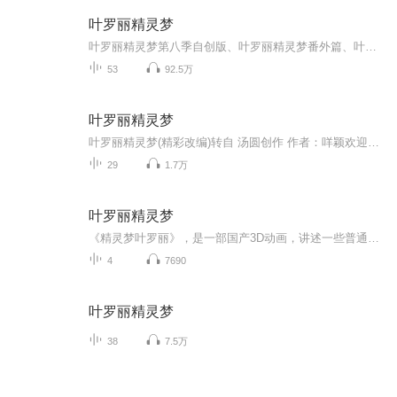
叶罗丽精灵梦
叶罗丽精灵梦第八季自创版、叶罗丽精灵梦番外篇、叶罗丽精灵梦之异世界冒险、十二星座讲解、颜爵冰妃、水默的故事等。叶罗丽战士们在第八季中击败了女王，回忆起了罗丽，打败了罗娜，封印了奇迹。王默的身份到底是谁？曼多拉童年有什么秘密？奇迹的种族是什么？女王重开人类世界大门了吗？辛灵复活了吗？在故事中，出现了神秘的女人——银离睛，她是谁？是金王子的妹妹，她的出现，让仙境为之一振，金银铜铁。金王子的家族里，有什么秘密(°ー°〃)？为何银公主整日装疯卖傻？铜公主、铁王子，都在哪？银公主究竟如此善良吗？金王子为什么不肯提起身份？金银铜铁家族，有什么封尘往事？而铜公主、铁王子真的因弑父弑母而被封印了吗？封印她们的人——万物仙子，半人半仙的仙子，真的掌握万物及仙子们吗？万物仙子灵生非，真的存在吗？仙境为何合力将她灵生非封印？为什么为什么为什么，为什么叶罗丽仙境其实是人类创造的？仙子们的身份，是谁？在第九季，答案出现！仙子们，竟然是……欢迎收听，由冰糖玉明为您播讲的叶罗丽合集。作者原创，弃更新不为主播问题。作者:冰糖玉明、dfddfteyhvjjiikllssaw
53
92.5万
叶罗丽精灵梦
叶罗丽精灵梦(精彩改编)转自 汤圆创作 作者：咩颖欢迎大家的收听与支持．
29
1.7万
叶罗丽精灵梦
《精灵梦叶罗丽》，是一部国产3D动画，讲述一些普通的人类孩子因为获得了叶罗丽娃娃而拥有了魔法的故事。邪恶的女王曼多拉统治着叶罗丽仙境，她妄想占领人类世界，将人类变成她的奴隶。 而勇敢的叶罗丽战士在善良的辛灵仙子的带领下，与曼多拉女王作斗争。剧中角色具有美丽的造型，现代、美丽、高尚和时尚的气息，紧随现在时下美丽流行的中国风。【喜欢记得订阅哦~每日更新】
4
7690
叶罗丽精灵梦
38
7.5万