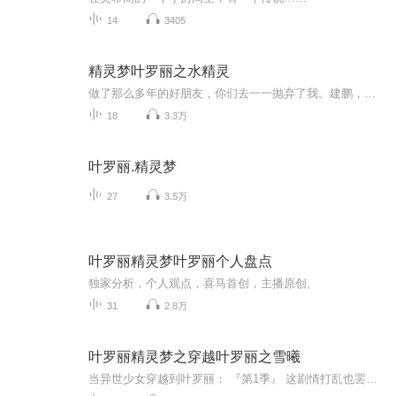
14
3405
精灵梦叶罗丽之水精灵
做了那么多年的好朋友，你们去一一抛弃了我。建鹏，舒言，你们一定会付出代价的！－水精灵有灾难，我替你挡。有损失，我替你补。有人欺负你。，我替你打回去。不管你做错了什么，我都会站在你这边。－花精灵水精灵，花精灵，我一定会把你们的，都抢过来。...
18
3.3万
叶罗丽.精灵梦
27
3.5万
叶罗丽精灵梦叶罗丽个人盘点
独家分析，个人观点，喜马首创，主播原创,
31
2.8万
叶罗丽精灵梦之穿越叶罗丽之雪曦
当异世少女穿越到叶罗丽： 『第1季』 这剧情打乱也罢，不过小鸟你是谁呀？超级好帮手与系统，哪个更胜一筹？ 『第2季』时空转换一一来到了仙境早期：以自然之力为王的时代，小小毒仙子该如何生存？看最美仙子如何在仙境运筹帷幄。 『第3季』没了系统的你，...