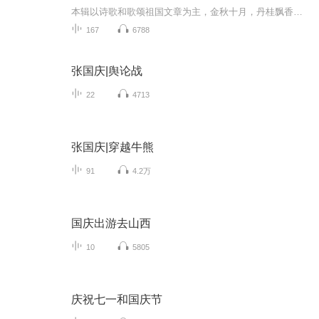
本辑以诗歌和歌颂祖国文章为主，金秋十月，丹桂飘香，在这个充满丰收喜悦的季节里，我们满怀激动和自豪，迎来了中华人民共和国76周年华诞。这不仅是一个庄重的纪念日，更是全体中华儿女共同欢庆的盛大的节日，承载着深厚的民族情感和历史意义.
167
6788
张国庆|舆论战
22
4713
张国庆|穿越牛熊
91
4.2万
国庆出游去山西
10
5805
庆祝七一和国庆节