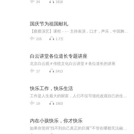
24
1818
国庆节为祖国献礼
【蔡蔡演艺】课程﹣-﹣主持表演，口才，声乐，中国舞，民族舞。独特的小舞台，专业的录音棚，每一位同学都能成为优秀的小明星。独特的教学模式，轻松上课，快乐学习！知名主持人，舞蹈家，高级教师任职授课！江南总校：河沟街42号三楼 18545856430江北分校...
215
1.7万
白云讲堂各位道长专题讲座
北京白云观＃传统文化白云讲堂＃各位道长的讲座
17
2413
快乐工作，快乐生活
工作是人生最大的财富，人们不仅可借此改观自己的生存境况，满足心理上的各种欲望，还可以借此肯定自己的人生的价值，以及作为社会大家庭一分子的生命意义。认真选择职业，认真对待工作，成就美好生活。
19
1903
内在小孩快乐，你才快乐
如果你觉得“找不到自己真正的归属”“不管在哪都无法融入”，这本书能为你烦躁的情绪带来解决的端倪。