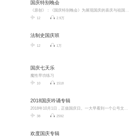
国庆特别晚会
《原创》：《国庆特别晚会》为展现国庆的喜庆与祖国的深情我将以具体的场景切入从清晨升旗的庄严到街头巷尾的欢庆到历史与当下的交融，用优美的笔触传递对祖国的热爱与自豪！用诗歌和情感美文形式，歌颂祖国的繁荣富强，祝人民幸福安康！
12
2.9万
法制史国庆班
12
1万
国庆七天乐
魔性早功练习
10
1518
2018国庆吟诵专辑
2018年10月1日，正值国庆日。一大早看到一个公号文章，正是文天祥的《己卯十月一日至燕越五日罹狴犴有感而赋》。当然，彼十一非当今的十一。不过数字的巧合还是让人感触，今天拿来读一读，体味一番历史英杰的民族情怀，恰也当时。 根据诗题来看，这组诗是写于十月一日至十月五日之间，是文天祥被俘之后所作，这些诗作不仅有凛凛正气，更也能看的到他百端交集的复杂情感。另一首于右任先生的《望大陆》，微信公号有称《望乡》，一句“山之上国之殇”荡气回肠，一并兴起拿来读了一读。仓促间多有瑕疵...
38
2592
欢度国庆专辑