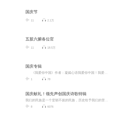
国庆节
11
2.1万
五脏六腑各位官
11
18.5万
国庆专辑
《我爱你中国》作者：凝嫣心语我爱你中国！我爱你春天蓬勃的秧苗；我爱你秋日金黄的硕果。我爱你中国！我爱你青松气质，我爱你红梅品格！我爱你家乡的甜蔗好像乳汁滋润着我的心窝。我爱你中国，我要把最美的歌儿献给你，我的母亲我的祖国。我爱你中国，我爱...
1
78
国庆献礼！领先声创国庆诗歌特辑
我们的民族是一个坚韧不拔的民族，历史给予我们的苦难都变成了闪着金光的勋章！我们的国家是一个龙腾虎跃的国家，那条巨龙正以不可阻挡之势崛起于神奇的东方！------------------------------------------------值此祖国70周年华诞之际，领先声创以诗歌向祖国献礼！用我们的声音、用我们的热血、用我们的灵魂诵读经典爱国篇章，歌颂我们的祖国！永远繁荣富强！
8
6076