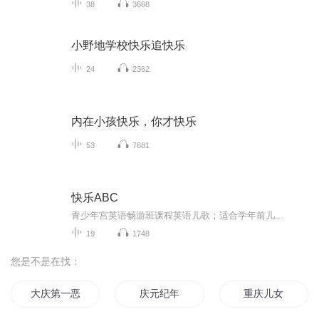
38
3668
小野地学校快乐追快乐
24
2362
内在小孩快乐，你才快乐
53
7681
快乐ABC
青少年宫英语畅游班课程英语儿歌；适合学年前儿...
19
1748
您是不是在找：
大庆第一恶
庆元纪年
重庆儿女