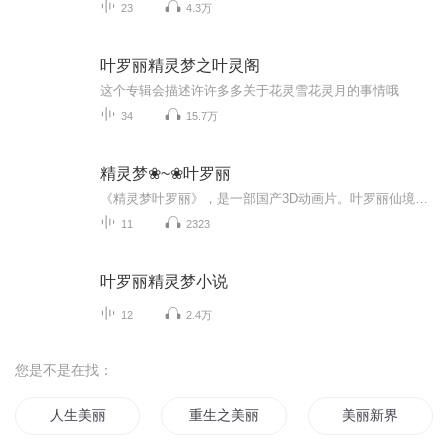
23
4.3万
叶罗丽精灵梦之叶灵阁
这个专辑会描述许许多多关于花灵雪花灵月的事情哦
34
15.7万
精灵梦❀~❀叶罗丽
《精灵梦叶罗丽》，是一部国产3D动画片。叶罗丽仙境是一个平行世界，女王曼多拉统治着这里。因为人类大肆的破坏自然环境，威胁到了仙境的存亡与仙子的安危，曼多拉决定向人类世界发动战争。而辛灵仙子则对人类抱有信心，认为人类会自己觉悟改变环境。因此，她带着叶罗丽战士，与曼多拉女王作斗争。故事中有除以上之外的多条支线。这些支线，多为角色个人的思想成熟的历程。角色在故事中逐渐完善、提升自己的人格，如片头曲所说，“寻找心中另一个自己”。故事有多方面主题，包括教小朋友保护环境和发现真、善、美。...
11
2323
叶罗丽精灵梦小说
12
2.4万
您是不是在找：
人生美丽
重生之美丽新人生
美丽新界