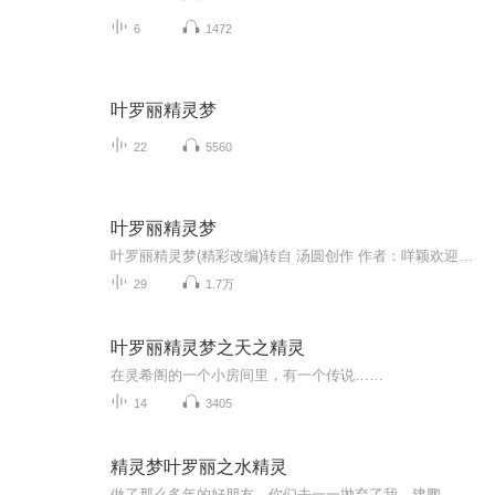
6
1472
叶罗丽精灵梦
22
5560
叶罗丽精灵梦
叶罗丽精灵梦(精彩改编)转自 汤圆创作 作者：咩颖欢迎大家的收听与支持．
29
1.7万
叶罗丽精灵梦之天之精灵
在灵希阁的一个小房间里，有一个传说……
14
3405
精灵梦叶罗丽之水精灵
做了那么多年的好朋友，你们去一一抛弃了我。建鹏，舒言，你们一定会付出代价的！－水精灵有灾难，我替你挡。有损失，我替你补。有人欺负你。，我替你打回去。不管你做错了什么，我都会站在你这边。－花精灵水精灵，花精灵，我一定会把你们的，都抢过来。...