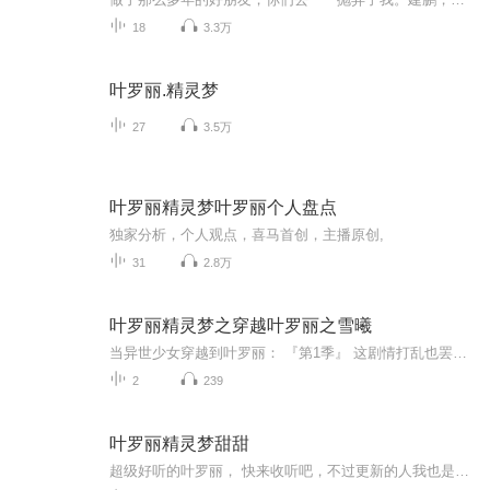
18
3.3万
叶罗丽.精灵梦
27
3.5万
叶罗丽精灵梦叶罗丽个人盘点
独家分析，个人观点，喜马首创，主播原创,
31
2.8万
叶罗丽精灵梦之穿越叶罗丽之雪曦
当异世少女穿越到叶罗丽： 『第1季』 这剧情打乱也罢，不过小鸟你是谁呀？超级好帮手与系统，哪个更胜一筹？ 『第2季』时空转换一一来到了仙境早期：以自然之力为王的时代，小小毒仙子该如何生存？看最美仙子如何在仙境运筹帷幄。 『第3季』没了系统的你，...
2
239
叶罗丽精灵梦甜甜
超级好听的叶罗丽， 快来收听吧，不过更新的人我也是很漂亮，很完美的，请喷子绕道。