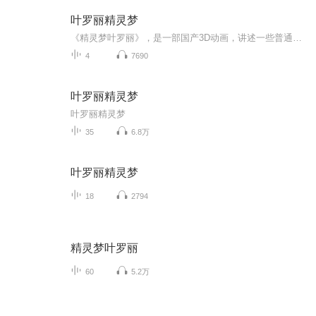
叶罗丽精灵梦
《精灵梦叶罗丽》，是一部国产3D动画，讲述一些普通的人类孩子因为获得了叶罗丽娃娃而拥有了魔法的故事。邪恶的女王曼多拉统治着叶罗丽仙境，她妄想占领人类世界，将人类变成她的奴隶。 而勇敢的叶罗丽战士在善良的辛灵仙子的带领下，与曼多拉女王作斗争。剧中角色具有美丽的造型，现代、美丽、高尚和时尚的气息，紧随现在时下美丽流行的中国风。【喜欢记得订阅哦~每日更新】
4
7690
叶罗丽精灵梦
叶罗丽精灵梦
35
6.8万
叶罗丽精灵梦
18
2794
精灵梦叶罗丽
60
5.2万