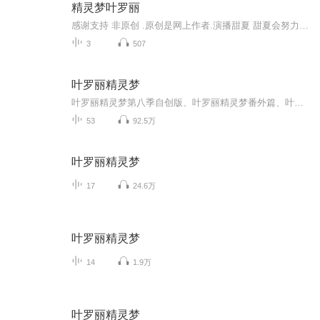
精灵梦叶罗丽
感谢支持 非原创 .原创是网上作者.演播甜夏 甜夏会努力的.精灵梦叶罗丽是每一个女孩的公主梦.
3
507
叶罗丽精灵梦
叶罗丽精灵梦第八季自创版、叶罗丽精灵梦番外篇、叶罗丽精灵梦之异世界冒险、十二星座讲解、颜爵冰妃、水默的故事等。叶罗丽战士们在第八季中击败了女王，回忆起了罗丽，打败了罗娜，封印了奇迹。王默的身份到底是谁？曼多拉童年有什么秘密？奇迹的种族是什么？女王重开人类世界大门了吗？辛灵复活了吗？在故事中，出现了神秘的女人——银离睛，她是谁？是金王子的妹妹，她的出现，让仙境为之一振，金银铜铁。金王子的家族里，有什么秘密(°ー°〃)？为何银公主整日装疯卖傻？铜公主、铁王子，都在哪？银公主究竟如此善良吗？金王子为什么不肯提起身份？金银铜铁家族，有什么封尘往事？而铜公主、铁王子真的因弑父弑母而被封印了吗？封印她们的人——万物仙子，半人半仙的仙子，真的掌握万物及仙子们吗？万物仙子灵生非，真的存在吗？仙境为何合力将她灵生非封印？为什么为什么为什么，为什么叶罗丽仙境其实是人类创造的？仙子们的身份，是谁？在第九季，答案出现！仙子们，竟然是……欢迎收听，由冰糖玉明为您播讲的叶罗丽合集。作者原创，弃更新不为主播问题。作者:冰糖玉明、dfddfteyhvjjiikllssaw
53
92.5万
叶罗丽精灵梦
17
24.6万
叶罗丽精灵梦
14
1.9万
叶罗丽精灵梦