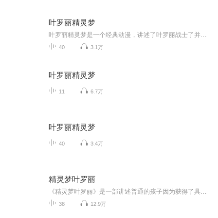
叶罗丽精灵梦
叶罗丽精灵梦是一个经典动漫，讲述了叶罗丽战士了并肩作战一起生活，打败了女王，但辛灵为了保护叶罗丽战士，牺牲了自己，元神消散，内容很感人。这是一个改编版，因为版权问题，所以无法播讲正版，可能每天一更，也有可能一个星期一更，请大家敬请期待！...
40
3.1万
叶罗丽精灵梦
11
6.7万
叶罗丽精灵梦
40
3.4万
精灵梦叶罗丽
《精灵梦叶罗丽》是一部讲述普通的孩子因为获得了具有魔法的叶罗丽娃娃而进入了叶罗丽仙境的动画故事。剧中的人物努力、善良、为了保护自然和世界而奋斗着~动画通过一系列的故事情节，表述“真善美”品质的重要性。同时动画以绚丽的魔幻公主风点燃少女心，呼吁环保、爱和正义。
38
12.9万