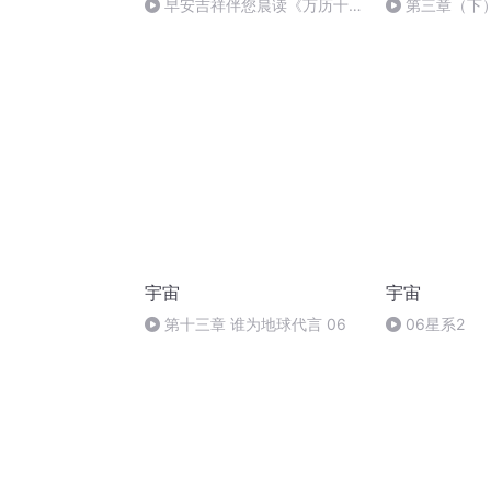
早安吉祥伴您晨读《万历十五
第三章（下
年》！
宇宙
宇宙
第十三章 谁为地球代言 06
06星系2