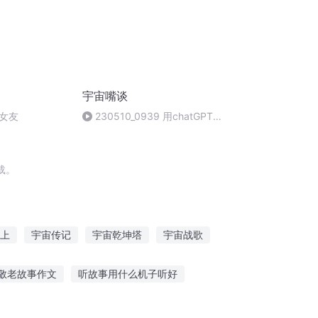
宇宙嘴谈
女友
230510_0939 用chatGPT
学习英语：环境搭建；调教；话
题 10'2自我中心学习法17'1总结
载。
上
宇宙传记
宇宙乾坤塔
宇宙战歌
宇宙
宇宙之君
从末世到宇宙
敬老故事作文
听故事用什么机子听好
裹好被子开始听故事好吗