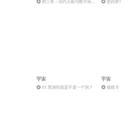
）
第三章：现代天眼与数字画像
第四章1
—— 银河的真实模样
宇宙
宇宙
01 黑洞到底是不是一个洞？
规模 6