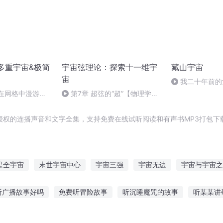
多重宇宙&极简
宇宙弦理论：探索十一维宇
藏山宇宙
宙
我二十年前的
章在网格中漫游：
第7章 超弦的“超”【物理学定
零点网格（下）
律的本质】
授权的连播声音和文字全集，支持免费在线试听阅读和有声书MP3打包下
是全宇宙
末世宇宙中心
宇宙三强
宇宙无边
宇宙与宇宙之
宇宙之主
宇之宙王
重生之一统宇宙
万物主宇宙
三重
听广播故事好吗
免费听冒险故事
听沉睡魔咒的故事
听某某讲
童听的历史故事
南瓜先生故事在线听
睡前听故事互动教案反思