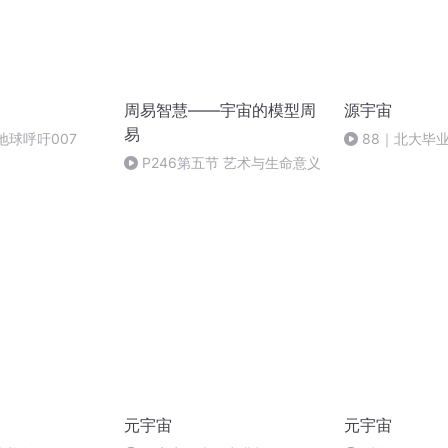
周易智慧——宇宙的模型周
源宇宙
易
地球呼吁007
88｜北大毕
辞2次：当我决
P246第五节 艺术与生命意义
元宇宙
元宇宙