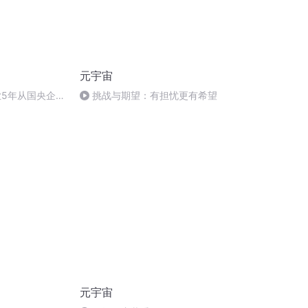
元宇宙
业5年从国央企裸
挑战与期望：有担忧更有希望
心不再上班
元宇宙