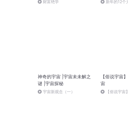
财富绝学
新年的12个
神奇的宇宙 |宇宙未未解之
【俗说宇宙】
谜 |宇宙探秘
宙
宇宙新观念（一）
【俗说宇宙
么？如何去到