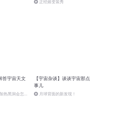
正经姬变装秀
解答宇宙天文
【宇宙杂谈】谈谈宇宙那点
事儿
加热黑洞会怎
月球背面的新发现！
要爆了？宇宙会