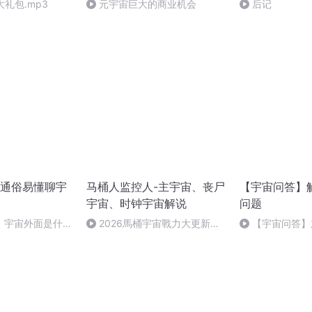
大礼包.mp3
元宇宙巨大的商业机会
后记
通俗易懂聊宇
马桶人监控人-主宇宙、丧尸
【宇宙问答】
宇宙、时钟宇宙解说
问题
】宇宙外面是什
2026馬桶宇宙戰力大更新！
【宇宙问答】
平行宇宙？
宇航入侵後的TOP20最強排名
样？北冕座T真
第一名你絕對猜不到
循环吗？