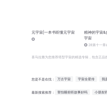
元宇宙|一本书听懂元宇宙
精神的宇宙&
宇宙
28第十一
振动、意识和
喜马拉雅为您推荐塔型宇宙的精选专辑，包含正品
万古宇宙
宇宙全星传
我
您是不是在找：
人宇神宙
我的那个小宇宙哟
害怕睡前听故事好吗
小朋友
最新搜索推荐：
大道宇宙
开打车听鬼故事好吗
合适儿