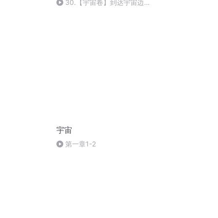
30.【宇宙卷】到达宇宙边
缘，能把“手”伸出去吗？
宇宙
第一章1-2