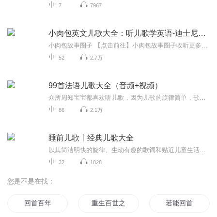
7
7967
小肉包英文儿歌大全：听儿歌学英语-迪士尼经典儿歌
小肉包故事圈子 【点击前往】小肉包故事圈子收听更多故事 【点击收听】更多好玩有趣故事，能学知识噢~（一）：孩子和大人都爱的爆款故事永久免费畅听！《公主童话》世界经典故事→点我直听《小肉包睡前故事》→点我直听《好听的民间神话故事》→点我直听《...
52
2.7万
99首法语儿歌大全（音频+视频）
众所周知宝宝都喜欢听儿歌，因为儿歌的旋律简单，歌词也很简单，儿歌也是陪伴孩子的成长和智力的载体，是陪伴每个孩子成长过程中必不可少的，在宝宝还小的时候，经常给孩子播放儿歌，因为儿歌能够对孩子的语言发展有很大的辅助作用，儿歌的旋律又很简单，很方便孩子记忆，又锻炼了孩子的记忆力。小朋友在接受另一个语言的时候，道理是一样的。低龄儿童从儿歌接受另一种语言会快很多，儿歌的歌词他们逐渐的会跟着唱。
86
2.1万
睡前儿歌丨经典儿歌大全
以其简洁明快的旋律、生动有趣的歌词和贴近儿童生活的主题，成为幼儿成长中不可或缺的伙伴。它不仅能通过重复的节奏和韵律刺激孩子的听觉发展，提升语言感知与表达能力，还能以寓教于乐的方式传递知识、培养认知能力，如数字、颜色、生活常识等。互动性强...
32
1828
您是不是在找：
回首百年
重生百世之百世
若能回首