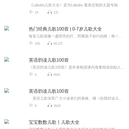
《Labubu儿歌大全》是为Labubu 量身定制的主题专辑，收录多版本主题歌《Labubu》。以轻快旋律搭配童趣歌词，融合电子、童谣等多元风格，从活泼节奏到温柔哼唱，全方位展现 Labubu 调皮又暖心的魅力。无论是萌娃聆听还是潮玩爱好者收藏，都能在音符中感受北...
24
2万
热门经典儿歌100首 | 0-7岁儿歌大全
每首儿歌就像一盏明亮的灯，照耀孩子前行的路；每一次歌声与心灵的碰撞，都会闪耀出智慧的火花。【优势亮点】全新编曲风格，紧密贴合现代儿童审美标准，带来耳目一新的听觉享受。【适合谁听】此专辑适合0-7岁的小宝贝们收听。快来关注、订阅并评论吧！我们...
100
60.2万
英语韵读儿歌100首
《英语韵读儿歌100首》是作者根据课内海量阅读创始人韩兴娥老师的语文“课内海量阅读”，结合语言相通性，仿照中国古诗的韵律，精心编写成的100首英语韵读儿歌。 该书取材于作者真实的教学经验和生活经历，以寓教于乐的方式，展示英语学习的轻松与快乐。具有郎朗上口、节奏明快的特点，深受孩子们喜爱。 秦皇岛开发区第二小学四年级田家睿说：“以前，我觉得英语枯燥难学，自从读了朱老师的英语儿歌，我才发现学英语可以这样好玩，跟读汉语古诗一样押韵，朗朗上口。不知不觉中，我就记住了音标和单词，英语成绩也提高了呢。” “课内海量阅读”教学法创始人韩兴娥更是倾情推荐道：“这样轻松有趣地学习英语，将有助于孩子们踏上英语阅读的快车道。” 相信这样一本诞生于朱老师英语课堂，一本“活”在课堂上的英语阅读书籍，能让咱们的英语课堂也能够“海”起来。
6
6541
英语韵读儿歌100首
英语儿歌深受广大小读者们的青睐。继《你我对读儿歌100首》出版后，我们推出《英语韵读儿歌100首》。《英语韵读儿歌100首》同样是《课内海量阅读?英语儿歌园》丛书中的一本。本书是依据孩子们语言学习的特点与规律，沿用《你我对读儿歌100首》的创作风格，仿照中国古诗韵律的形式，将日常生活主题细分为6个篇章，即人物篇、动物篇、玩乐篇、果蔬篇、花儿篇和天气季节篇，囊括100首脍炙人口的英语儿歌。 这些儿歌配有悦耳的音频，设有“单词卡”“单词库”和“秀一秀”栏目，可给孩子们创造活泼...
6
2618
宝宝数数儿歌丨儿歌大全