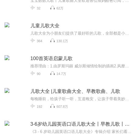
宝宝数数儿歌丨儿童歌曲大全欢迎各位辣妈酷爸订阅，评论推荐好听的曲目可爱的小宝贝们也可以推荐好听的歌曲给宝宝数数喔。每天几分钟欢迎大家留言，点赞，评论！你们的支持，就是宝宝数数...
32
62万
儿童儿歌大全
儿歌大全为小朋友们提供了最好听的儿歌，全部都是小朋友们喜爱的经典儿歌，也都是亲宝网全力制作的新版亲宝儿歌，绝对好听。欢迎订阅，谢谢支持。
364
130.1万
100首英语启蒙儿歌
推荐理由：1.由罗斯玛丽 威尔斯倾情绘制的插画2.风靡欧美几十年的儿童枕边启蒙教材3.培养儿童的想象力、创造力、英语力4.主题取材于生活，意义远高于生活5.朗朗上口、富有韵味，培养英文语感6.字里行间时而清新欢快，时而温情流露
90
14.7万
儿歌大全 |儿童歌曲大全、早教歌曲、儿歌
每晚睡前，给孩子听一听，互道晚安，让孩子带着美妙的想象入梦！
192
607.8万
3-6岁幼儿园英语口语儿歌大全丨早教儿歌丨英语启蒙
《3 - 6 岁幼儿园英语口语儿歌大全》专辑介绍 家长们看过来！这是专为 3 - 6 岁宝贝精心打造的英语口语启蒙儿歌专辑。轻快旋律搭配日常简单词汇、短句，像“Hello”“Good morning”“How are you”等，轻松融入趣味情景。动画音效、童声演唱超吸睛，孩子...