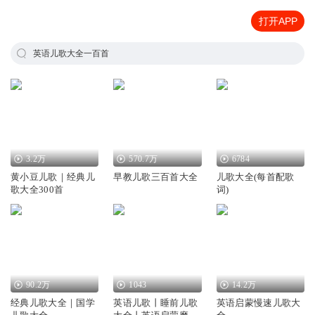
打开APP
英语儿歌大全一百首
3.2万
570.7万
6784
黄小豆儿歌｜经典儿
早教儿歌三百首大全
儿歌大全(每首配歌
歌大全300首
词)
90.2万
1043
14.2万
经典儿歌大全｜国学
英语儿歌丨睡前儿歌
英语启蒙慢速儿歌大