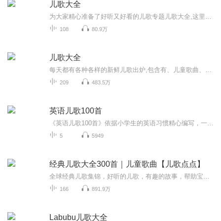
儿歌大全
为大家精心准备了好听又好看的儿歌专题儿歌大全,这里有美妙的音乐,让你在好听的100首儿歌中度过快乐的童年。...
108
80.9万
儿歌大全
每天都有各种各样的新鲜儿歌出炉,包含有、儿童歌曲、少儿故事、经典儿歌、诗词、儿童谚语故事等。包括了英文儿童歌曲，用简单有趣的话语，来打开宝宝的听觉神经。发掘宝宝的智力，提高宝宝的语言能力，和知识，值得一听。快速成长，愿你 快乐开心每一天。
209
483.5万
英语儿歌100首
《英语儿歌100首》依据小学生的英语习惯精心编写，一天一首让孩子在100天快乐的朗读中增强语感、学习音标、记忆单词、理解句式等。诗歌仿造中国古体诗的韵律，句式押韵，朗朗上口。内容大都是一个小故事，或是对花、草、树木、人、物、春、夏、秋、冬等的描写，简单生动活泼。 儿歌朗朗上口，适合打着节拍以“rapper”的方式进行说唱，也可以一起以“chant”的方式诵读。孩子跟着节奏朗诵儿歌，很快就会背且记住其中的韵律词，并且能学会自然拼读法。
5
5949
经典儿歌大全300首｜儿童歌曲【儿歌点点】
全球经典儿歌集锦，好听的儿歌，有趣的故事，帮助宝宝音乐启蒙。提升音乐素养，形象有趣地帮助儿童认识自然界，认识社会生活，开发他们的智力，启迪引发他们的思维和想象能力。让孩子更加优秀、更加快乐，也让家长和宝宝更亲近。
166
891.9万
Labubu儿歌大全