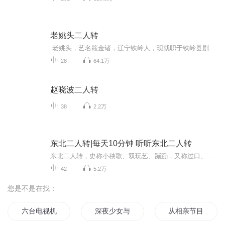
老姚头二人转
老姚头，艺名筱金诸，辽宁铁岭人，现就职于铁岭县剧团，从艺十八年。铁岭市曲艺家协会理事，曾参加过中央三套《我爱满堂彩》、中央七套《乡村四季》等省级电视台节目录制。老姚QQ：334842273微信号：yunheming18180
28
64.1万
赵晓波二人转
38
2.2万
东北二人转|每天10分钟 听听东北二人转
东北二人转，史称小秧歌、双玩艺、蹦蹦，又称过口、双条边曲、风柳、春歌、半班戏、东北地方戏等。2006年东北二人转被列入国家级非物质文化遗产名录。本专辑收录特色二人转作品,包括了赵小军,董明珠,小豆豆等著名东北二人转演员的经典作品。一起来感受东北二人转的特有魅力。
42
5.2万
您是不是在找：
六台电视机
深夜少女与无声电台
从相亲节目开始的