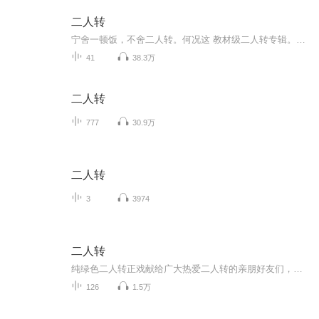
二人转
宁舍一顿饭，不舍二人转。何况这 教材级二人转专辑。值得收藏！
41
38.3万
二人转
777
30.9万
二人转
3
3974
二人转
纯绿色二人转正戏献给广大热爱二人转的亲朋好友们，希望大家喜欢，愿大家开心每一天
126
1.5万