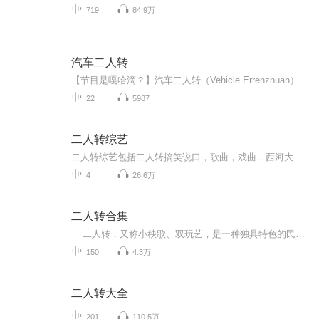
719
84.9万
汽车二人转
【节目是嘎哈滴？】汽车二人转（Vehicle Errenzhuan）轻松脱口秀风格的汽车节目，通过全媒体平台互动，权威、轻松、幽默地解答车问题，畅聊车生活。...
22
5987
二人转综艺
二人转综艺包括二人转搞笑说口，歌曲，戏曲，西河大鼓，京东大鼓，小快板，搞笑小品等等。
4
26.6万
二人转合集
二人转，又称小秧歌、双玩艺，是一种独具特色的民间艺术形式，流行于东三省、内蒙古东部、河北东北部地区。它属于中国走唱类曲艺曲种，融合了东北秧歌、莲花落、戏曲等曲艺形式。表演形式为一男一女，服饰鲜艳，手拿扇子、手绢，边走边唱边舞。二人...
150
4.3万
二人转大全
201
110.5万