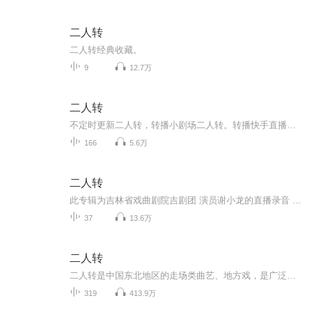
二人转
二人转经典收藏。
9
12.7万
二人转
不定时更新二人转，转播小剧场二人转。转播快手直播的二人转，就可能存在唠嗑的声音望见谅。
166
5.6万
二人转
此专辑为吉林省戏曲剧院吉剧团 演员谢小龙的直播录音 和吉剧团其他老艺术的老唱段
37
13.6万
二人转
二人转是中国东北地区的走场类曲艺、地方戏，是广泛流传于吉林省、辽宁省、黑龙江省及内蒙古自治区部分地区的戏曲形式，史称小秧歌、双玩艺、蹦蹦，又称过口、风柳、春歌、半班戏、双条边曲等。二人转融合了东北秧歌、民间说唱莲花落、戏曲、东北民歌、笑...
319
413.9万