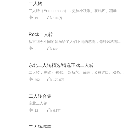
二人转
二人转（Er ren zhuan），史称小秧歌、双玩艺、蹦蹦，又称过口、双条边曲、风柳、春歌、半班戏、东北地方戏等。是一种有着三百多年历史，悠远的原始文化传承的独具特色的民间艺术形式。 [1] 它植根于中国东北民间文化，属于中国走唱类曲艺曲种，流行于辽宁、吉林、黑龙江、内蒙古东部三市一盟和河北省东北部等地区。表现形式为一男一女，服饰鲜艳，手拿扇子、手绢，边走边唱边舞，表现一段故事，唱腔高亢粗犷，唱词诙谐风趣。东北特色二人转主要来源于东北大秧歌和河北的莲花落。用东北人的俏皮话说：二人转是“秧歌打底，莲花落镶边”。二人转是在东北大秧歌的基础上，吸取了河北的莲花落，并增加了舞蹈、身段、走场等演变而成。二人转自草创至今，大约有近300年的历史，艺人师承关系可上溯到清朝嘉庆末年。二人转在历史曾形成东、西、南、北四个流派。清后期和民国初年出现“闯关东”大潮，大批山东、河北人进入东北，“秧歌打底，莲花落镶边”的二人转就是“闯关东”的人从关内外带至关外的。 [2] 二人转名段有《大西厢》、《回杯记》、《祝九红吊孝》、《梁塞金擀面》、《马前泼水》、《包公断太后》等。2006年东北二人转被国务院列入第一批国家级非物质文化遗产名录。
19
10.6万
Rock二人转
从古到今不同的音乐给了人们不同的感觉，每种风格都有它的追崇者。朱烁燃（朱杰）《Rock二人转》融入中国浓郁地方色彩的二人转特色同时结合了ROCK的节奏和强劲，这种音乐创新和中西结合的新玩法让歌曲变得趣味无穷。在传递快乐和文化的同时也向世界展示了中国特色音乐的魅力，...
2
635
东北二人转精选/精选正戏二人转
二人转，史称 小秧歌、 双玩艺、蹦蹦，又称过口、双条边曲、风柳、 春歌、半班戏、东北地方戏等。它植根于汉族 民间文化，属于汉族 走唱类曲艺曲种，流行于辽宁、吉林、黑龙江三省和内蒙古东部三市一盟。东北特色二人转主要来源于 东北大秧歌和河北的 莲花...
402
170.6万
二人转合集
东北二人转
12
6.5万
二人转搞笑