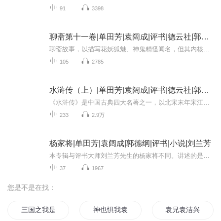
91
3398
聊斋第十一卷|单田芳|袁阔成|评书|德云社|郭德纲
聊斋故事，以描写花妖狐魅、神鬼精怪闻名，但其内核是深刻的社会与人性寓言。主要内容可概括为三大主题：凄美动人的爱情故事：歌颂超越生死、物种的真挚情感。批判科举制度的黑暗：揭露考场腐败，同情文人命运。揭露社会不公与黑暗：抨击官吏贪腐，同情百...
105
2785
水浒传（上）|单田芳|袁阔成|评书|德云社|郭德纲
《水浒传》是中国古典四大名著之一，以北宋末年宋江起义为历史背景，通过艺术加工，生动描绘了一百零八位好汉因社会黑暗、官府逼迫，先后聚义梁山泊，竖起“替天行道”大旗的传奇故事。本专辑为上半部份，从九纹龙史进烧庄出走遇到鲁智深开始，到武松血溅...
233
2.9万
杨家将|单田芳|袁阔成|郭德纲|评书|小说|刘兰芳
本专辑与评书大师刘兰芳先生的杨家将不同。讲述的是北宋的杨业与杨延昭父子，戍守北疆、精忠报国事迹为原型的英雄传奇。正史记载的杨家将，但在漫长岁月中，经民间话本、戏曲、小说的不断演绎。故事的核心人物杨业（杨令公）原是北汉名将，归宋后镇守边关...
37
1967
您是不是在找：
三国之我是袁术
神也惧我袁华
袁兄袁洁兴逆天记