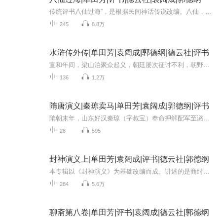
传统评书八仙过海”，是根据民间神话传说改编。八仙，即铁拐李、汉钟离、张果老、吕洞宾、何仙姑、蓝采和、韩湘子、曹国舅这八位得道高人。相传，他们在蓬莱阁饮酒聚会后，决定不乘船，而是各显神通渡海。每位神仙都亮出了自己的法宝：铁拐李将铁拐变成小...
245
8.8万
水浒传外传|单田芳|袁阔成|郭德纲|德云社|评书
宣和年间，梁山泊聚众起义，朝廷屡次征讨不利，朝野震动。一张无形之网——分化瓦解、釜底抽薪、明修栈道、暗度陈仓。他深知梁山一百单八将并非铁板一块，有人为义，有人为利，有人被逼，有人图名。本故事重述这场轰轰烈烈的招安大戏，讲述如何在朝廷猜忌...
136
1.2万
隋唐演义|秦琼卖马|单田芳|袁阔成|郭德纲|评书
隋朝末年，山东好汉秦琼（字叔宝）奉命押解配军至潞州天堂县投文。因故未能办完公事，他困居客店，盘缠耗尽。店主王老好连连催讨房饭钱，秦琼被逼无奈，只得将自己心爱的坐骑黄骠马牵到集市售卖。恰逢当地豪杰单雄信路过，识出此马神骏非凡。他久仰秦琼大...
28
595
封神演义上|单田芳|袁阔成|评书|德云社|郭德纲
本专辑以《封神演义》为基础改编而成。讲述的是商纣王崇信妲己，残害忠良的故事。本专辑为上半部，从商纣王女娲宫题诗亵渎神灵，惹怒女娲，开始，一直讲到姜子牙下山，在磐溪河畔钓鱼，遇到周文王，被文王访贤拜相结束。欢迎订阅收听。
284
5.6万
聊斋第八卷|单田芳|评书|袁阔成|德云社|郭德纲