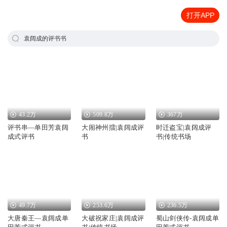
打开APP
袁阔成的评书书
43.2万
509.8万
367万
评书串—单田芳袁阔
大闹神州擂|袁阔成评
时迁盗宝|袁阔成评
成式评书
书
书|传统书场
49.7万
253.6万
236.5万
大唐秦王—袁阔成单
大破祝家庄|袁阔成评
蜀山剑侠传-袁阔成单