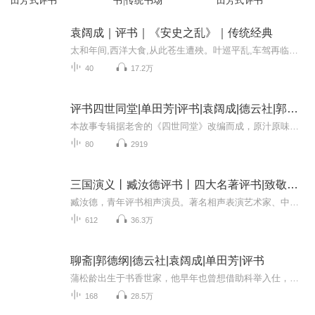
田芳式评书
书|传统书场
田芳式评书
袁阔成｜评书｜《安史之乱》｜传统经典
太和年间,西洋大食,从此苍生遭殃。叶巡平乱,车驾再临长安城。燕雀安知,熙光一夜遐尘。超读背后,玉珏金钗尘及土。景阳宫中,弹词舞锦箫声起。皇家后苑,结侨游水犹留波痕。终南山下老将逝,秦川驻骑誓将临。颠沛数载,狼烟犹未了。纵不能回天,但求平地封疆。暗...
40
17.2万
评书四世同堂|单田芳|评书|袁阔成|德云社|郭德纲
本故事专辑据老舍的《四世同堂》改编而成，原汁原味又别具匠心。专辑汇聚了民国时期，诸多光怪陆离的奇闻异事，情节跌宕起伏，险象环生，扣人心弦，值得听众细细欣赏、反复玩味。本专辑采用传统评书形式演播，声情并茂，极具感染力。欢迎订阅收听！
80
2919
三国演义丨臧汝德评书丨四大名著评书|致敬袁阔成
臧汝德，青年评书相声演员。著名相声表演艺术家、中国相声八大家之一，杨振华先生入室弟子；演播艺术家艾宝良先生入室弟子；著名评书表演艺术家石连君先生入室弟子。2018年入选国家艺术基金项目“北京评书表演艺术人才培养”项目。《三国演义》分为黄巾起...
612
36.3万
聊斋|郭德纲|德云社|袁阔成|单田芳|评书
蒲松龄出生于书香世家，他早年也曾想借助科举入仕，可惜屡试不第，只能以教书为生。他自幼便对民间的鬼神故事兴致浓厚。据说，蒲松龄曾为了搜集素材，在家门口开了一家茶馆，来喝茶的人可以用一个故事代替茶钱。借助这个方法，蒲松龄搜集了大量离奇的故事...
168
28.5万