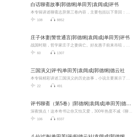
白话聊斋故事|郭德纲|单田芳|袁阔成|评书
本专辑讲述聊斋志异第三卷内容，主要包括以下章回：鲁公女、道士、胡氏、戏术、丐僧、伏狐、蛰龙、苏仙、李伯言、黄九郎、金陵女子、汤公、阎罗、连琐、单道士、白于玉、夜叉国、小髻、西僧、老饕、连城、霍生、汪士秀、商三官、于江、小二、庚娘、宫梦弼...
108
8852
庄子休妻|警世通言|郭德纲|袁阔成|单田芳|评书
战国时期，哲学家庄子之妻病亡。好友惠子前来吊唁，竟见庄子岔腿坐地，敲击瓦盆放声高歌。惠子惊怒斥责：“妻伴终身，为你生儿育女，如今去世，不哭已是无情，竟还鼓盆而歌，岂非太过！”世人皆以为庄子薄情，殊不知这场颠覆常理的“丧礼”背后，藏着他对...
60
1307
三国演义|评书|单田芳|袁阔成|郭德纲|德云社
本专辑精彩讲述三国演义的历史故事，小说主要展示了东汉灵帝中平元年（184）到西晋武帝太康元年（280）之间近100年的历史面貌。作品从黄巾起义及其被镇压写起，以诸侯割据和魏蜀吴三个政治集团的矛盾斗争为主体，以西晋的统一作结。小说通过三国时代错综复...
22
491
评书聊斋（第5卷）|郭德纲|袁阔成|单田芳|德云社
深夜慎点！这本奇书让你又怕又爱，300年热度不减《聊斋志异》你以为的鬼故事集，其实是清初社畜蒲松龄的"元宇宙"——摆茶摊听路人讲故事，攒出491篇人鬼狐妖的平行宇宙！高能名篇安利：1️⃣初代"丧尸女友"教你鉴婊（字面意义）2️⃣女鬼文学鼻祖，宁采臣...
106
8337
八仙过海|单田芳|评书|德云社|袁阔成|郭德纲