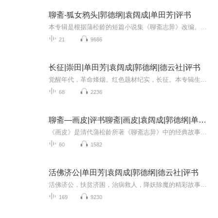
聊斋-狐女鸦头|郭德纲|袁阔成|单田芳|评书
本专辑是根据蒲松龄的短篇小说集《聊斋志异》改编。讲的是狐仙鸦头受母逼迫为妓，但内心恼怒沦落风尘的日子。14岁时遇公子王文，与之相爱并私奔。但好景不长，鸦头被老狐狸精抓了回去，备受折磨，期间诞下一子——王孜。王文苦恋鸦头多年，但不知所踪。其...
21
9686
长征|崇田|单田芳|袁阔成|郭德纲|德云社|评书
觉醒年代，革命烽烟。红色题材纪实，长征。本专辑生动幽默地再现了中央红军第五次反围剿失败的原因，以及中央红军被迫长征的历史过程。整个故事生动幽默，趣味横生。1934年，由于“左”倾错误领导，中央红军第五次反“围剿”失败，被迫于10月撤离中央根据...
68
2236
聊斋—画皮|评书聊斋|画皮|袁阔成|郭德纲|单田芳
《画皮》是清代蒲松龄所著《聊斋志异》中的经典故事。讲述书生王生偶遇一美貌女子，将其带回家中藏匿。后经道士警示，方知女子实为恶鬼，以人皮伪装成美女。王生偷窥其真容，见其面翠色獠牙，正执彩笔描绘人皮，惊骇欲绝。恶鬼被发现后，竟撕毁人皮，掏走...
60
1582
活佛济公|单田芳|袁阔成|郭德纲|德云社|评书
活佛济公，扶贫济困，治病救人，降妖除魔的精彩故事。欢迎订阅收听。
169
9230