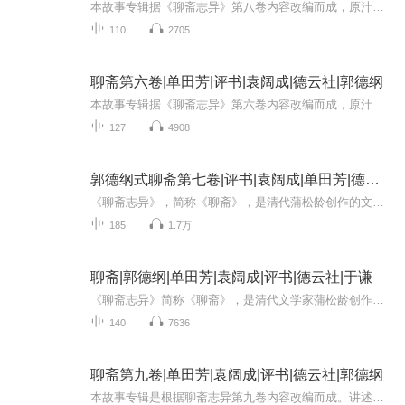
本故事专辑据《聊斋志异》第八卷内容改编而成，原汁原味又别具匠心。专辑汇聚了聊斋世界中诸多光怪陆离的奇闻异事，情节跌宕起伏，险象环生，扣人心弦，值得听众细细欣赏、反复玩味。本专辑采用传统评书形式演播，声情并茂，极具感染力。欢迎订阅收听！
110
2705
聊斋第六卷|单田芳|评书|袁阔成|德云社|郭德纲
本故事专辑据《聊斋志异》第六卷内容改编而成，原汁原味又别具匠心。专辑汇聚了聊斋世界中诸多光怪陆离的奇闻异事，情节跌宕起伏，险象环生，扣人心弦，值得听众细细欣赏、反复玩味。本专辑采用传统评书形式演播，声情并茂，极具感染力。欢迎订阅收听！
127
4908
郭德纲式聊斋第七卷|评书|袁阔成|单田芳|德云社
《聊斋志异》，简称《聊斋》，是清代蒲松龄创作的文言短篇小说集，成书于康熙年间。内容多以民间传说和野史轶闻为基础，借花妖狐魅、神鬼精怪来影射现实社会。作品想象奇诡，文笔精炼，通过人鬼相恋、官场讽刺等故事，深刻揭露了封建社会的黑暗，歌颂了真...
185
1.7万
聊斋|郭德纲|单田芳|袁阔成|评书|德云社|于谦
《聊斋志异》简称《聊斋》，是清代文学家蒲松龄创作的文言短篇小说集，被誉为中国文言短篇小说的巅峰之作。全书以狐仙鬼怪为载体，借幻域讽喻人间，具有极高的文学价值与社会意义。由蒲松龄历时近半个世纪创作，初步成书于清康熙十八年（1679 年），生前以...
140
7636
聊斋第九卷|单田芳|袁阔成|评书|德云社|郭德纲
本故事专辑是根据聊斋志异第九卷内容改编而成。讲述的是聊斋故事里各种光怪陆离的故事，情节跌宕起伏，险象环生。只得听众欣赏和玩味。本专辑采取传统评书形式演播。极具感染力，欢迎订阅收听。聊斋志异，第九卷。