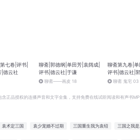
第七卷|评书|
聊斋|郭德纲|单田芳|袁阔成|
聊斋第九卷|单
芳|德云社
评书|德云社|于谦
评书|德云社|
聊斋——画皮 18
聊斋 鬼宅 03
包含正品授权的连播声音和文字全集，支持免费在线试听阅读和有声书MP
袁术定三国
袁少宠婚不过期
三国重生我为袁绍
三国之我是
六道袁帝
重生之三国袁基
阔别天下
阔太太的心事
第