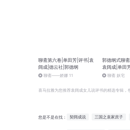
聊斋第六卷|单田芳|评书|袁
郭德纲式聊斋
阔成|德云社|郭德纲
袁阔成|单田
聊斋——娇娜 11
聊斋 妖宅
喜马拉雅为您推荐袁阔成女儿说评书的精选专辑，
契阔成说
三国之袁家庶子
您是不是在找：
袁氏传人
袁兄袁洁兴逆天记