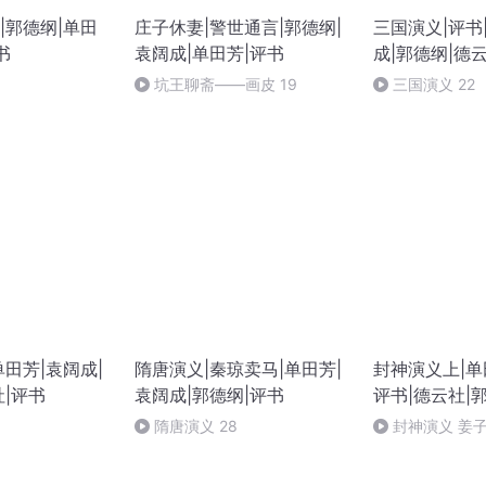
|郭德纲|单田
庄子休妻|警世通言|郭德纲|
三国演义|评书
书
袁阔成|单田芳|评书
成|郭德纲|德
坑王聊斋——画皮 19
三国演义 22
田芳|袁阔成|
隋唐演义|秦琼卖马|单田芳|
封神演义上|单
社|评书
袁阔成|郭德纲|评书
评书|德云社|
隋唐演义 28
封神演义 姜子