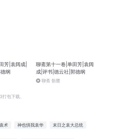
田芳|袁阔成|
聊斋第十一卷|单田芳|袁阔
郭德纲
成|评书|德云社|郭德纲
聊斋 骷髅
3打包下载。
袁术
神也惧我袁华
末日之袁大总统
一阔少
逆天阔少
三国之袁氏天下