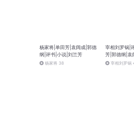
杨家将|单田芳|袁阔成|郭德
宰相刘罗锅|评
纲|评书|小说|刘兰芳
芳|郭德纲|袁
杨家将 38
宰相刘罗锅 