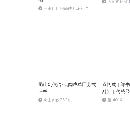
书
大闹神州擂 (
三串四四回仙侠五花剑传世
蜀山剑侠传-袁阔成单田芳式
袁阔成｜评书
评书
乱》｜传统经
蜀山剑侠352回
第 40 章