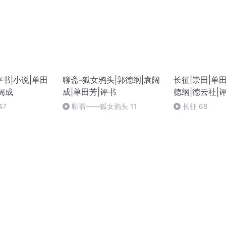
书|小说|单田
聊斋-狐女鸦头|郭德纲|袁阔
长征|崇田|单
阔成
成|单田芳|评书
德纲|德云社|
47
聊斋——狐女鸦头 11
长征 68