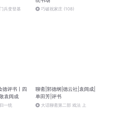
统书场
门兵变登基
巧破祝家庄 (108)
汝德评书丨四
聊斋|郭德纲|德云社|袁阔成|
致敬袁阔成
单田芳|评书
重归一统
大话聊斋第二部 戏法 上