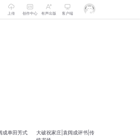
上传
创作中心
有声出版
客户端
阔成单田芳式
大破祝家庄|袁阔成评书|传