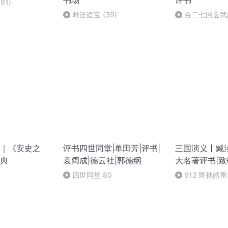
书场
评书
91)
时迁盗宝 (39)
百二七回玄武
｜《安史之
评书四世同堂|单田芳|评书|
三国演义丨臧
典
袁阔成|德云社|郭德纲
大名著评书|
四世同堂 80
612 降孙皓