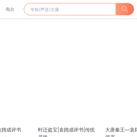
电台
袁阔成评书
时迁盗宝|袁阔成评书|传统
大唐秦王—袁