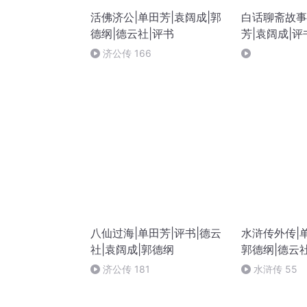
活佛济公|单田芳|袁阔成|郭
白话聊斋故事
德纲|德云社|评书
芳|袁阔成|评
济公传 166
八仙过海|单田芳|评书|德云
水浒传外传|单
社|袁阔成|郭德纲
郭德纲|德云
济公传 181
水浒传 55