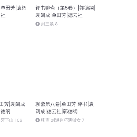
|单田芳|袁阔
评书聊斋（第5卷）|郭德纲|
云社
袁阔成|单田芳|德云社
封三娘 8
田芳|袁阔成|
聊斋第八卷|单田芳|评书|袁
郭德纲
阔成|德云社|郭德纲
牙下山 106
聊斋 刘通判巧遇狐女 7