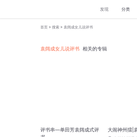
发现
分类
>
>
首页
搜索
袁阔成女儿说评书
袁阔成女儿说评书
相关的专辑
评书串—单田芳袁阔成式评
大闹神州擂|