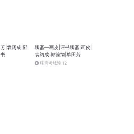
田芳|袁阔成|郭
聊斋—画皮|评书聊斋|画皮|
评书
袁阔成|郭德纲|单田芳
聊斋考城隍 12