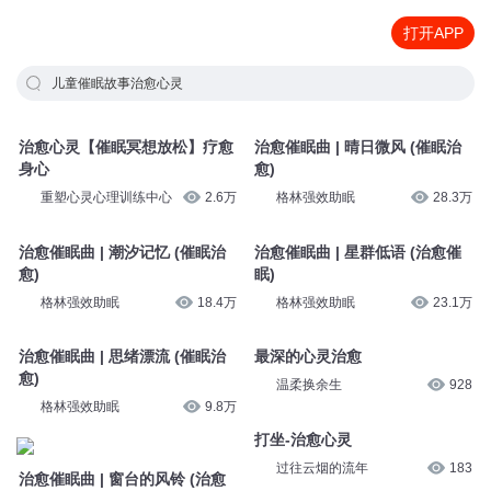
打开APP
儿童催眠故事治愈心灵
治愈心灵【催眠冥想放松】疗愈
治愈催眠曲 | 晴日微风 (催眠治
身心
愈)
重塑心灵心理训练中心
2.6万
格林强效助眠
28.3万
治愈催眠曲 | 潮汐记忆 (催眠治
治愈催眠曲 | 星群低语 (治愈催
愈)
眠)
格林强效助眠
18.4万
格林强效助眠
23.1万
治愈催眠曲 | 思绪漂流 (催眠治
最深的心灵治愈
愈)
温柔换余生
928
格林强效助眠
9.8万
打坐-治愈心灵
过往云烟的流年
183
治愈催眠曲 | 窗台的风铃 (治愈