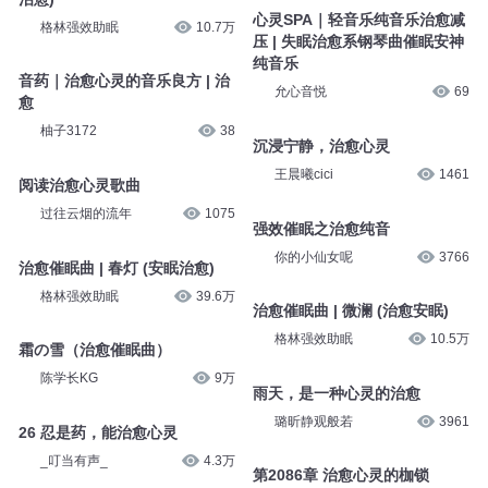
心灵SPA｜轻音乐纯音乐治愈减
格林强效助眠
10.7万
压 | 失眠治愈系钢琴曲催眠安神
纯音乐
音药｜治愈心灵的音乐良方 | 治
允心音悦
69
愈
柚子3172
38
沉浸宁静，治愈心灵
王晨曦cici
1461
阅读治愈心灵歌曲
过往云烟的流年
1075
强效催眠之治愈纯音
你的小仙女呢
3766
治愈催眠曲 | 春灯 (安眠治愈)
格林强效助眠
39.6万
治愈催眠曲 | 微澜 (治愈安眠)
格林强效助眠
10.5万
霜の雪（治愈催眠曲）
陈学长KG
9万
雨天，是一种心灵的治愈
璐昕静观般若
3961
26 忍是药，能治愈心灵
_叮当有声_
4.3万
第2086章 治愈心灵的枷锁