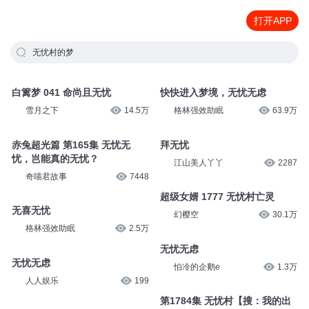
打开APP
无忧村的梦
白篱梦 041 命尚且无忧
快快进入梦境，无忧无虑
雪月之下
14.5万
格林强效助眠
63.9万
赤兔超光篇 第165集 无忧无
拜无忧
忧，岂能真的无忧？
江山美人丫丫
2287
奇喵君故事
7448
超级女婿 1777 无忧村亡灵
无喜无忧
幻樱空
30.1万
格林强效助眠
2.5万
无忧无虑
无忧无虑
怕冷的企鹅e
1.3万
人人娱乐
199
第1784集 无忧村【搜：我的出