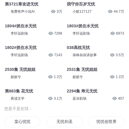
第3721章攻进无忧
我守你百岁无忧
免费有声小说AI
3万
小默127127
44.7万
1804#抓住水无忧
1803#抓住水无忧
李轩远剧场
7298
李轩远剧场
6973
1802#抓住水无忧
038高枕无忧
李轩远剧场
7143
保林叔叔讲故事
3.5万
2530集 无忧姐姐
2531集 无忧姐姐
姣姣兮
1.3万
姣姣兮
1.3万
第883集 花无忧
2294集 寿元无忧
善读文学
3.1万
蓝冰剧场
407
您是不是在找：
棠心忧忧
无忧剑圣
忧忧创世界