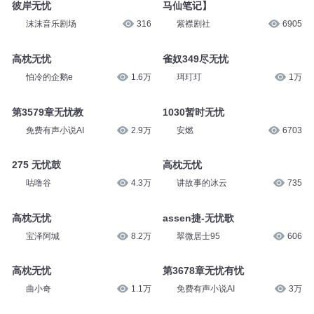
彼岸无忧
马仙笔记】
沫沫音乐剧场
316
紫襟剧社
6905
高枕无忧
雀奴349尽无忧
怕冷的企鹅e
1.6万
珥玎玎
1万
第3579章无忧教
1030暂时无忧
免费有声小说AI
2.9万
安燃
6703
275 无忧鼓
高枕无忧
咕噜谷
4.3万
讲故事的冰云
735
高枕无忧
assen捷-无忧歌
宝泽阿城
8.2万
翠微居士95
606
高枕无忧
第3678章无忧有忧
曲小奇
1.1万
免费有声小说AI
3万