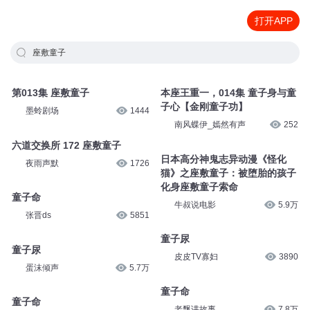
打开APP
座敷童子
第013集 座敷童子
本座王重一，014集 童子身与童
子心【金刚童子功】
墨蛉剧场
1444
南风蝶伊_嫣然有声
252
六道交换所 172 座敷童子
日本高分神鬼志异动漫《怪化
夜雨声默
1726
猫》之座敷童子：被堕胎的孩子
化身座敷童子索命
童子命
牛叔说电影
5.9万
张晋ds
5851
童子尿
童子尿
皮皮TV寡妇
3890
蛋沫倾声
5.7万
童子命
童子命
老飘讲故事
7.8万