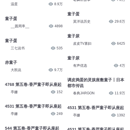
温蛋
8.9万
童子蛋
童子蛋
莫洋说历史
29.6万
__圆周率__
4898
童子尿
童子蛋
皮皮TV寡妇
6425
三七说书
535
童子尿
赤童子
有声优选
4万
大凯说
9.7万
调皮捣蛋的灵孩座敷童子丨日本
4768 第五卷-香严童子即从座起
都市传说
亭姗
152
春典JARGON
11.9万
4531 第五卷-香严童子即从座起
4531 第五卷-香严童子即从座起
亭姗
249
亭姗
1392
544 第五卷-香严童子即从座起
4531 第五卷-香严童子即从座起