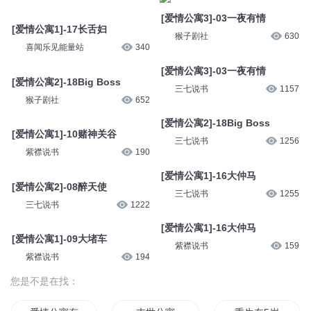
喜闻乐见能量站
340
猴子剧社
630
[爱情公寓2]-18Big Boss
[爱情公寓3]-03一夜有情
猴子剧社
652
三七说书
1157
[爱情公寓1]-10赌神关谷
[爱情公寓2]-18Big Boss
紫襟说书
190
三七说书
1256
[爱情公寓2]-08醉天使
[爱情公寓1]-16大仲马
三七说书
1222
三七说书
1255
[爱情公寓1]-09大堵车
[爱情公寓1]-16大仲马
紫襟说书
194
紫襟说书
159
您是不是在找：
爱情公寓有4个大力
末世公寓
重生在5岁