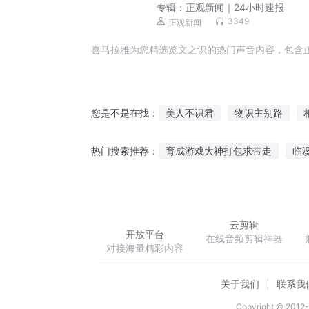
专辑：
正观新闻｜24小时速报
3349
正观新闻
喜马拉雅为您精选览文之识的热门声音内容，包含
美人不识君
物识主别路
您是不是在找：
时代展览
道长我不识人心
育成游戏大神打包求带走
临
热门搜索推荐：
认识你的很多年
情断览城
医不可攀
你好信小琰
毁
云剪辑
开放平台
在线音频剪辑神器
对接海量精彩内容
关于我们
联系我
Copyright © 2012-