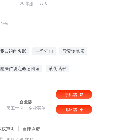
0
亭姗
下载。
我认识的火影
一览江山
异界浏览器
俯览世界
我识天命
知识之书
魔法传说之命运囧途
液化武甲
结束成百亿神豪
花开花谢在江湖
手机端
企业版
员工学习，企业买单
电脑端
版权声明
自律承诺
：400-838-5616