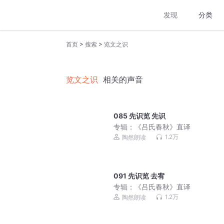
发现
分类
>
>
首页
搜索
览文之识
览文之识
相关的声音
085 先识览 先识
专辑：
《吕氏春秋》直译
1.2万
陶然朗读
091 先识览 去宥
专辑：
《吕氏春秋》直译
1.2万
陶然朗读