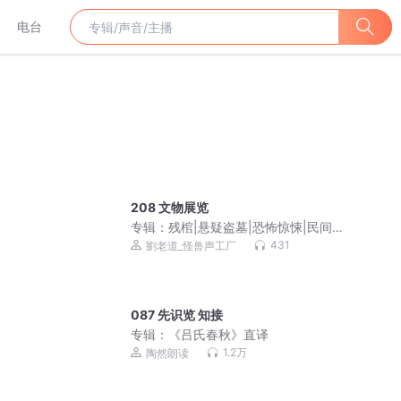
电台
208 文物展览
专辑：
残棺|悬疑盗墓|恐怖惊悚|民间禁
忌|风水玄学|阴阳先生
431
劉老道_怪兽声工厂
087 先识览 知接
专辑：
《吕氏春秋》直译
1.2万
陶然朗读