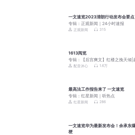
一文速览2023清朗行动发布会要点
专辑：
正观新闻｜24小时速报
315
正观新闻
1613阅览
专辑：
【后宫爽文】红楼之挽天倾|
霸榜历史权谋|多人有声剧
1.6万
配音沐心
最高法工作报告来了 一文速览
专辑：
红星新闻｜听热点
286
红星新闻
一文速览华为最新发布会！余承东
梗