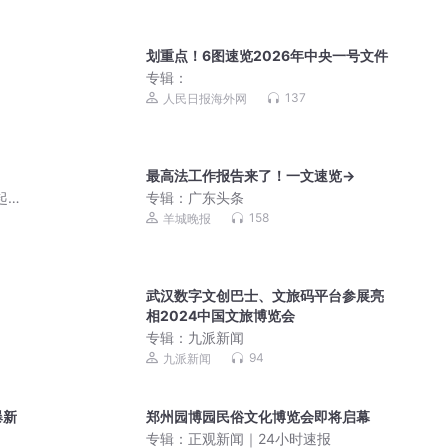
划重点！6图速览2026年中央一号文件
专辑：
137
人民日报海外网
最高法工作报告来了！一文速览→
起点
专辑：
广东头条
158
羊城晚报
武汉数字文创巴士、文旅码平台参展亮
相2024中国文旅博览会
专辑：
九派新闻
94
九派新闻
爆新
郑州园博园民俗文化博览会即将启幕
专辑：
正观新闻｜24小时速报