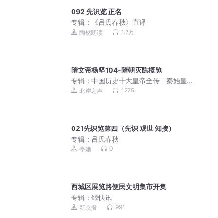
092 先识览 正名
专辑：
《吕氏春秋》直译
1.2万
陶然朗读
隋文帝杨坚104-隋朝灭陈概览
专辑：
中国历史十大皇帝全传｜秦始皇
刘邦汉武帝李世民赵匡胤朱元璋康熙
1275
北岸之声
021先识览第四（先识 观世 知接）
专辑：
吕氏春秋
0
亭姗
》
西城区展览路便民文明集市开集
专辑：
鲸快讯
991
新京报