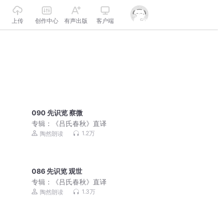
上传
创作中心
有声出版
客户端
090 先识览 察微
专辑：
《吕氏春秋》直译
1.2万
陶然朗读
086 先识览 观世
专辑：
《吕氏春秋》直译
1.3万
陶然朗读