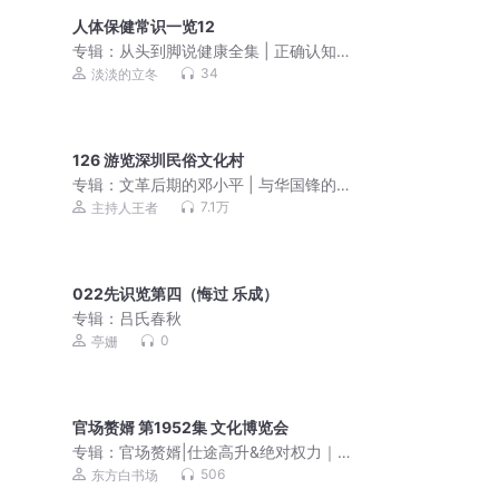
人体保健常识一览12
专辑：
从头到脚说健康全集 | 正确认知
人体 | 健康科普 | 日常护理 | 养回身体自
34
淡淡的立冬
愈力
126 游览深圳民俗文化村
专辑：
文革后期的邓小平 | 与华国锋的
交接 | 从复出到成为领导核心|毛泽东周
7.1万
主持人王者
恩来
022先识览第四（悔过 乐成）
专辑：
吕氏春秋
0
亭姗
官场赘婿 第1952集 文化博览会
专辑：
官场赘婿|仕途高升&绝对权力｜
平步青云
506
东方白书场