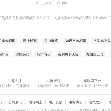
169
正观新闻
正品授权完整版的音频和章节文字，支持免费在线阅读试听和未删减MP3
相逢曾相识
搜神秘览
蜀山概览
如若不曾相识
火影这不是
神识修仙
我能识别万物
我与你曾相识
千年之览
重生之
溪而渔
望族嫡女
伟大情侣
夜鸦崛起天际
九曲凌云传
梦青春
谁言爱情有尽头墨清尘沈默言
世家子的红楼生涯
高考
主播培训
小雅智能
车联网平台
兼职副业，兴趣赚钱
智能硬件，连接赋能
自在出行，听我想听
们
公司新闻
招贤纳士
用户反馈
服务协议
隐私政策
2026
www.ximalaya.com lnc. ALL Rights Reserved
沪ICP备13027243号
客服热线