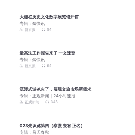
大栅栏历史文化数字展览馆开馆
专辑：
鲸快讯
84
新京报
最高法工作报告来了 一文速览
专辑：
鲸快讯
94
新京报
沉浸式游览火了，展现文旅市场新需求
专辑：
正观新闻｜24小时速报
348
正观新闻
023先识览第四（察微 去宥 正名）
专辑：
吕氏春秋