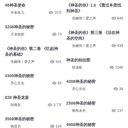
48神圣使命
《神圣的你》1.6 《透过本质找
到神圣》
半条鱼儿
10万
张婉琦丨爱之声
646
3208神圣的秘密
《神圣的你》第三卷 《活在神
天龙校尉
73
圣的空间》
张婉琦丨爱之声
439
《神圣的你》第二卷 《忆起神
圣的基础》
神圣的柏拉图
张婉琦丨爱之声
541
悦读烩
1180
4308神圣的秘密
4308神圣的秘密
齐心文化
65
齐心文化
38
828 神圣龙皇
2508神圣的秘密
咕噜谷
3.7万
春秋未央
137
3508神圣的秘密
4908神圣的秘密
御音坊
104