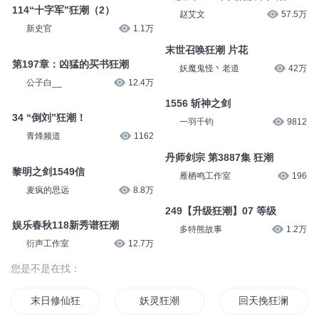
114“十字军”狂潮（2）
赵艾文
57.5万
新史官
1.1万
末世召唤狂潮 片花
第197章：凶猛的买书狂潮
妖魔鬼怪丶老道
42万
公子白__
12.4万
1556 斩神之剑
34 “倒刘”狂潮！
一羽千钧
9812
青烽频道
1162
丹师剑宗 第3887集 狂潮
黎明之剑1549信
雁栖鸣工作室
196
麦疯的思远
8.8万
249【升级狂潮】07 等级
娱乐春秋118新秀谱狂潮
多特熊故事
1.2万
衍声工作室
12.7万
您是不是在找：
末日修仙狂潮
妖灵狂潮
回天挽狂澜