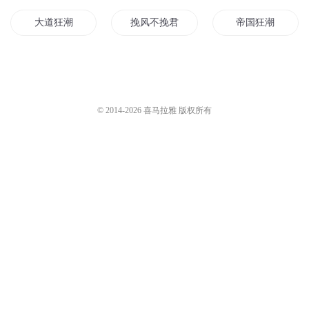
大道狂潮
挽风不挽君
帝国狂潮
武挽狂澜
末日狂潮
修梦狂潮
武帝狂潮
异物狂潮
生物狂潮
© 2014-
2026
喜马拉雅 版权所有
仙战狂潮
大明狂潮
仙道狂潮
神武狂潮
超能狂潮
战灵狂潮
重生之灵能狂潮
修真狂潮