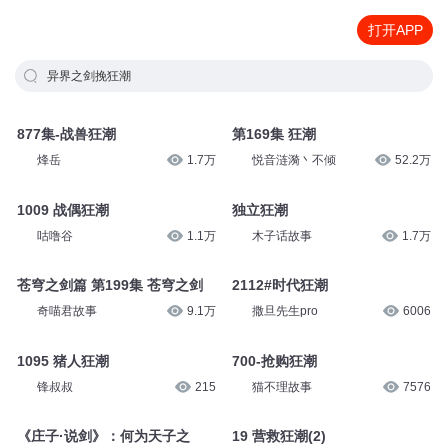
打开APP
异界之剑挽狂潮
877集-战兽狂潮
第169集 狂潮
烽岳
1.7万
悦音涟漪丶不倾
52.2万
1009 战偶狂潮
独立狂潮
咕噜谷
1.1万
木子话故事
1.7万
苍穹之剑篇 第199集 苍穹之剑
2112#时代狂潮
奇喵君故事
9.1万
撒旦先生pro
6006
1095 猪人狂潮
700-抢购狂潮
锋叔叔
215
猫不理故事
7576
《庄子·说剑》：何为天子之
19 营救狂潮(2)