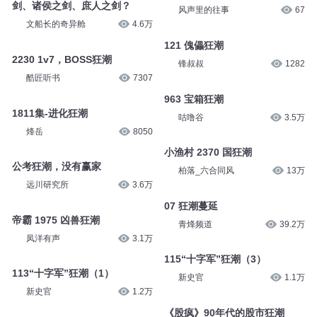
剑、诸侯之剑、庶人之剑？
风声里的往事
67
文船长的奇异舱
4.6万
121 傀儡狂潮
2230 1v7，BOSS狂潮
锋叔叔
1282
酷匠听书
7307
963 宝箱狂潮
1811集-进化狂潮
咕噜谷
3.5万
烽岳
8050
小渔村 2370 国狂潮
公考狂潮，没有赢家
柏落_六合同风
13万
远川研究所
3.6万
07 狂潮蔓延
帝霸 1975 凶兽狂潮
青烽频道
39.2万
凤洋有声
3.1万
115“十字军”狂潮（3）
113“十字军”狂潮（1）
新史官
1.1万
新史官
1.2万
《股疯》90年代的股市狂潮