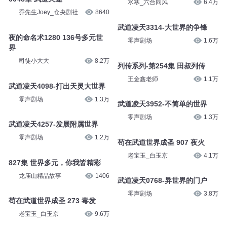
水寒_六合同风
6.4万
乔先生Joey_仓央剧社
8640
武道凌天3314-大世界的争锋
夜的命名术1280 136号多元世
零声剧场
1.6万
界
司徒小大大
8.2万
列传系列-第254集 田叔列传
王金鑫老师
1.1万
武道凌天4098-打出天灵大世界
零声剧场
1.3万
武道凌天3952-不简单的世界
零声剧场
1.3万
武道凌天4257-发展附属世界
零声剧场
1.2万
苟在武道世界成圣 907 夜火
老宝玉_白玉京
4.1万
827集 世界多元，你我皆精彩
龙庙山精品故事
1406
武道凌天0768-异世界的门户
零声剧场
3.8万
苟在武道世界成圣 273 毒发
老宝玉_白玉京
9.6万