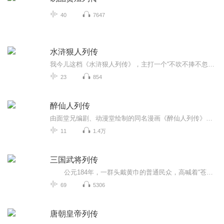
40
7647
水浒狠人列传
我今儿这档《水浒狠人列传》，主打一个“不吹不捧不忽悠”：不把神仙挂嘴边，不把圣人捧上天，就想扒开《水浒传》那层“忠义”的外衣，看看里头裹着的，到底是多少血泪、多少荒唐，还有多少“明明能苟活，偏要往死里刚”的大型悲喜剧现场。
23
854
醉仙人列传
由面堂兄编剧、动漫堂绘制的同名漫画《醉仙人列传》改编~
11
1.4万
三国武将列传
公元184年，一群头戴黄巾的普通民众，高喊着“苍天已死，黄天当立”揭竿而起，用简陋的农具敲响了大汉王朝的丧钟。曾发出过“犯我强汉者，虽远必诛”之强音的帝国，再也无力支撑自己庞大的身躯，踉踉跄跄着颓然倒下。 战乱频仍，汉帝...
69
5306
唐朝皇帝列传