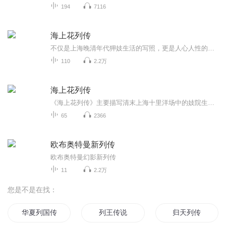
194
7116
海上花列传
不仅是上海晚清年代狎妓生活的写照，更是人心人性的深刻揭示。用纯正老派上海方言表达，更显生动。
110
2.2万
海上花列传
《海上花列传》主要描写清末上海十里洋场中的妓院生活，是著名的吴语小说，也是中国第一部方言小说。 作品广泛描写了官僚、名士、商人、买办、纨袴子弟等人的狎妓生活以及妓女的悲惨遭遇。内容虽以写妓院生活为主，而旁及官场和商界及与之相联系的社会层面...
65
2366
欧布奥特曼新列传
欧布奥特曼幻影新列传
11
2.2万
您是不是在找：
华夏列国传
列王传说
归天列传