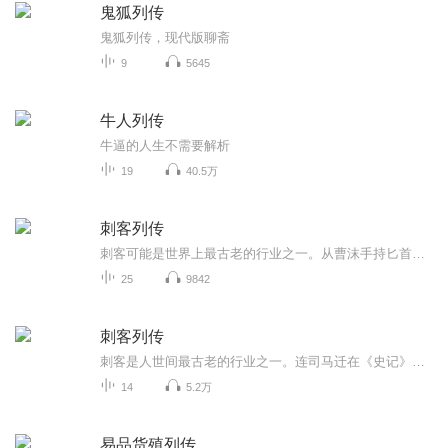
鬼狐列传
鬼狐列传，现代版聊斋
9
5645
牛人列传
牛逼的人生不需要解析
19
40.5万
刺客列传
刺客可能是世界上最古老的行业之一。从曹沫手持匕首胁迫齐桓公退还鲁国失地，到专诸鱼腹中藏剑刺杀吴王僚；从“士为知已者死”的豫让三刺赵襄子而不得，到荆轲“图穷匕见”刺杀秦王政功亏一篑；从张文祥刺杀马新贻成就一段清末疑案，到吴樾血溅五大臣为国...
25
9842
刺客列传
刺客是人世间最古老的行业之一。连司马迁在《史记》中也专门为刺客们写了一篇《刺客列传》，书中介绍了中国春秋战国时期很多著名的刺客，我们给大家讲刺客的故事：有古代五大刺客豫让、专诸、荆轲、聂政、要离；有近现代刺客：王亚樵、徐锡麟、林怀部；有国际刺客：尹凤吉、安重根；有女刺客：施剑翘，有刺客团体：特科红队。
14
5.2万
易品货殖列传