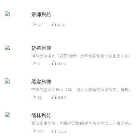
宗师列传
41
6196
货殖列传
司马迁所著的《货殖列传》历来被看作是中国正史中的第一篇经济学专论，全文贯串着司马迁独特而朴实的经济思想，集中反映了司马迁敏锐的社会经济洞察力以及超前的经济思想。总结概括了司马迁在《货殖列传》中体现的四个经济思想，即商业的重要性，市场经济...
3
6212
黑客列传
中国信息安全风云廿载，顶尖大咖新锐风采惊艳。每周更新一次。
29
5.9万
儒林列传
我试图用文字，为那些沉默的岁月拂去尘埃，让古人的智慧、困惑、喜悦与哀愁，能隔着时空与我们共振。我偏爱宋代的风雅与内省，明末的变局与坚守。笔下没有开挂的主角，只有被卷入历史洪流，依然努力活出“人”的样子的小人物。我的故事节奏或许不快，但字...
282
1.1万