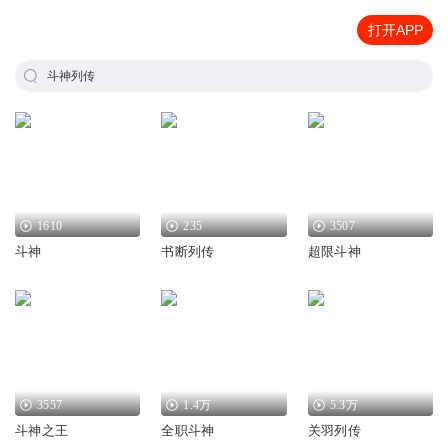
打开APP
斗神列传
1610
235
3507
斗神
书断列传
超限斗神
3557
1.4万
5.3万
斗神之王
全职斗神
关羽列传