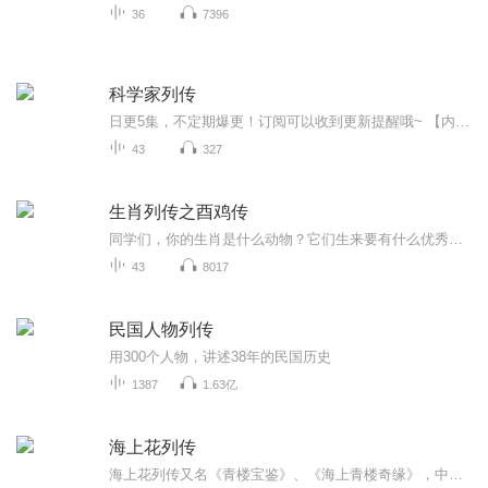
36
7396
科学家列传
日更5集，不定期爆更！订阅可以收到更新提醒哦~ 【内容简介】 科学家笔下的科学家,不一样的科普启蒙书全新视角，重现人类科学家风彩时间轴线，厘清科学发展史里程碑科学史章回小说，全年龄科普读物拍案惊奇，原来科学家不神秘，果然做学问也很酷科研的...
43
327
生肖列传之酉鸡传
同学们，你的生肖是什么动物？它们生来要有什么优秀品质，又要习得什么出色本领，才能当上生肖？生肖榜的排位是如何来的？老鼠最小，生肖榜却排第一？猴子与人类最相似，生肖榜却排第九？为什么鸡兔不能同笼，牛羊不能同圈？同学们，从今天起，为大家讲述...
43
8017
民国人物列传
用300个人物，讲述38年的民国历史
1387
1.63亿
海上花列传
海上花列传又名《青楼宝鉴》、《海上青楼奇缘》，中国近代长篇小说。韩邦庆撰。初刊于作者自编文艺刊物《海上奇书》，自1892年2月至10月共出14期，刊28回，1894年出版单行本。1982年人民文学社重新排印出版。韩邦庆(1856—1894)，字子云，别号太仙，自署大...