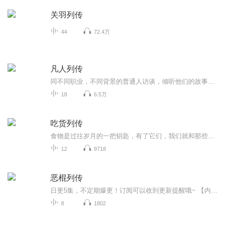
关羽列传
44
72.4万
凡人列传
同不同职业，不同背景的普通人访谈，倾听他们的故事，看到他们为何选择，为何坚持，为何生活。也愿你我都能从中看到彼此。
18
6.5万
吃货列传
食物是过往岁月的一把钥匙，有了它们，我们就和那些名家大师之间搭上了“桥”。董小宛、苏东坡、梅兰芳...窥探他们的厨房，细数他们的口味，浓浓烟火气息中，他们的吃货本色一览无余一这， 才是真实的他们。小葵把这些吃货的故事，念给你听。每周一，多力滋味官微&喜马拉雅多力FM同步更新。
12
9718
恶棍列传
日更5集，不定期爆更！订阅可以收到更新提醒哦~ 【内容简介】 博尔赫斯首部小说作品，1935年出版，集中讲述世界各地“恶棍”的故事，既有美国南方的奴隶贩子、纽约黑帮头目，也有冒名顶替望族子弟的英国流浪汉，甚至包括日本江户幕府时期侮辱赤穗藩主...
8
1802